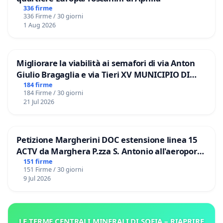
336 firme
336 Firme / 30 giorni
1 Aug 2026
Migliorare la viabilità ai semafori di via Anton
Giulio Bragaglia e via Tieri XV MUNICIPIO DI
ROMA
184 firme
184 Firme / 30 giorni
21 Jul 2026
Petizione Margherini DOC estensione linea 15
ACTV da Marghera P.zza S. Antonio all'aeroporto
Marco Polo tariffa a € 1,50
151 firme
151 Firme / 30 giorni
9 Jul 2026
LE TERME CENTRALI MINERALI DI SOFIA – RIAPRIRE