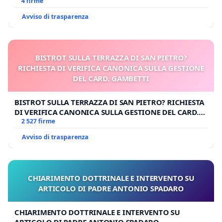
4 firme
Avviso di trasparenza
BISTROT SULLA TERRAZZA DI SAN PIETRO?
RICHIESTA DI VERIFICA CANONICA SULLA GESTIONE
DEL CARD. GAMBETTI
BISTROT SULLA TERRAZZA DI SAN PIETRO? RICHIESTA
DI VERIFICA CANONICA SULLA GESTIONE DEL CARD.
GAMBETTI
2 527 firme
Avviso di trasparenza
CHIARIMENTO DOTTRINALE E INTERVENTO SU
ARTICOLO DI PADRE ANTONIO SPADARO
CHIARIMENTO DOTTRINALE E INTERVENTO SU