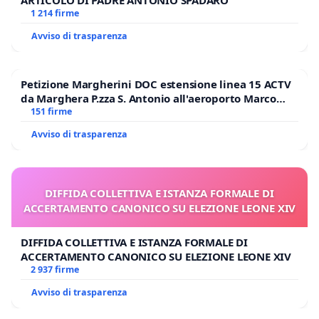
ARTICOLO DI PADRE ANTONIO SPADARO
1 214 firme
Avviso di trasparenza
Petizione Margherini DOC estensione linea 15 ACTV
da Marghera P.zza S. Antonio all'aeroporto Marco
Polo tariffa a € 1,50
151 firme
Avviso di trasparenza
DIFFIDA COLLETTIVA E ISTANZA FORMALE DI
ACCERTAMENTO CANONICO SU ELEZIONE LEONE XIV
DIFFIDA COLLETTIVA E ISTANZA FORMALE DI
ACCERTAMENTO CANONICO SU ELEZIONE LEONE XIV
2 937 firme
Avviso di trasparenza