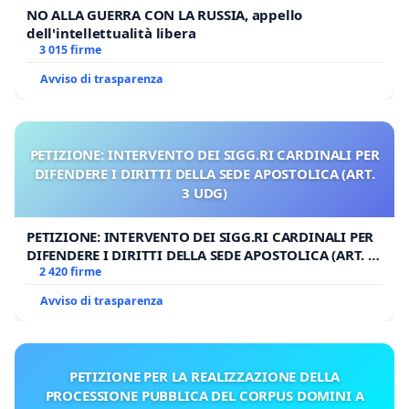
NO ALLA GUERRA CON LA RUSSIA, appello
dell'intellettualità libera
3 015 firme
Avviso di trasparenza
PETIZIONE: INTERVENTO DEI SIGG.RI CARDINALI PER
DIFENDERE I DIRITTI DELLA SEDE APOSTOLICA (ART.
3 UDG)
PETIZIONE: INTERVENTO DEI SIGG.RI CARDINALI PER
DIFENDERE I DIRITTI DELLA SEDE APOSTOLICA (ART. 3
UDG)
2 420 firme
Avviso di trasparenza
PETIZIONE PER LA REALIZZAZIONE DELLA
PROCESSIONE PUBBLICA DEL CORPUS DOMINI A