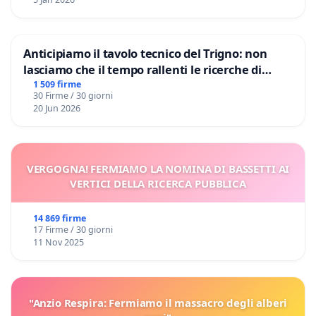
Anticipiamo il tavolo tecnico del Trigno: non
lasciamo che il tempo rallenti le ricerche di
Domenico Racanati
1 509 firme
30 Firme / 30 giorni
20 Jun 2026
VERGOGNA! FERMIAMO LA NOMINA DI BASSETTI AI
VERTICI DELLA RICERCA PUBBLICA
14 869 firme
17 Firme / 30 giorni
11 Nov 2025
"Anzio Respira: Fermiamo il massacro degli alberi