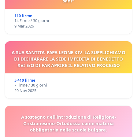
sani"
110 firme
14 Firme / 30 giorni
9 Mar 2026
A SUA SANTITA' PAPA LEONE XIV: LA SUPPLICHIAMO
DI DICHIARARE LA SEDE IMPEDITA DI BENEDETTO
XVI E/O DI FAR APRIRE IL RELATIVO PROCESSO
5 410 firme
7 Firme / 30 giorni
20 Nov 2025
A sostegno dell'introduzione di Religione-
Cristianesimo-Ortodossia come materia
obbligatoria nelle scuole bulgare.