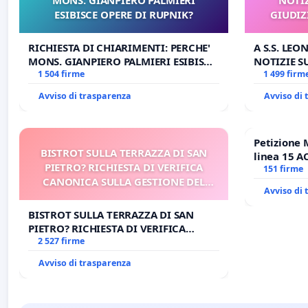
ESIBISCE OPERE DI RUPNIK?
GIUDIZ
RICHIESTA DI CHIARIMENTI: PERCHE'
A S.S. LEO
MONS. GIANPIERO PALMIERI ESIBISCE
NOTIZIE 
OPERE DI RUPNIK?
1 504 firme
GIUDIZIAR
1 499 firm
BENEDETT
Avviso di trasparenza
Avviso di
Petizione 
BISTROT SULLA TERRAZZA DI SAN
linea 15 A
PIETRO? RICHIESTA DI VERIFICA
Antonio al
151 firme
CANONICA SULLA GESTIONE DEL
tariffa a €
Avviso di
CARD. GAMBETTI
BISTROT SULLA TERRAZZA DI SAN
PIETRO? RICHIESTA DI VERIFICA
CANONICA SULLA GESTIONE DEL
2 527 firme
CARD. GAMBETTI
Avviso di trasparenza