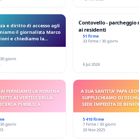
Contovello - parcheggio 
a e diritto di accesso agli
ai residenti
eniamo il giornalista Marco
51 firme
lioni e chiediamo la
33 Firme / 30 giorni
ione dei verbali Pfas-Pfba
a Pedemontana Veneta
 30 giorni
6
6 Jul 2026
A! FERMIAMO LA NOMINA
A SUA SANTITA' PAPA LEON
SETTI AI VERTICI DELLA
SUPPLICHIAMO DI DICHI
ICERCA PUBBLICA
SEDE IMPEDITA DI BENED
E/O DI FAR APRIRE IL R
PROCESSO
rme
5 410 firme
 30 giorni
7 Firme / 30 giorni
25
20 Nov 2025