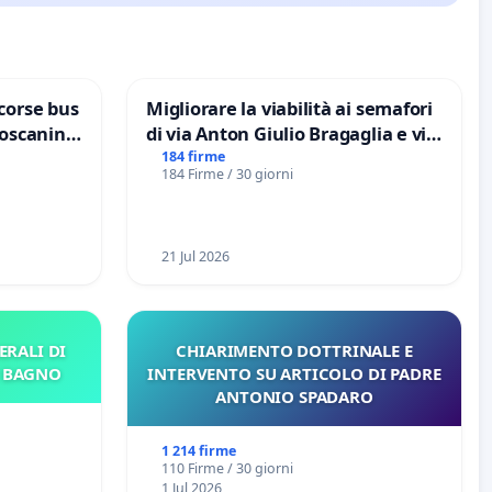
corse bus
Migliorare la viabilità ai semafori
Toscanini
di via Anton Giulio Bragaglia e via
Tieri XV MUNICIPIO DI ROMA
184 firme
184 Firme / 30 giorni
21 Jul 2026
ERALI DI
CHIARIMENTO DOTTRINALE E
E BAGNO
INTERVENTO SU ARTICOLO DI PADRE
ANTONIO SPADARO
1 214 firme
110 Firme / 30 giorni
1 Jul 2026