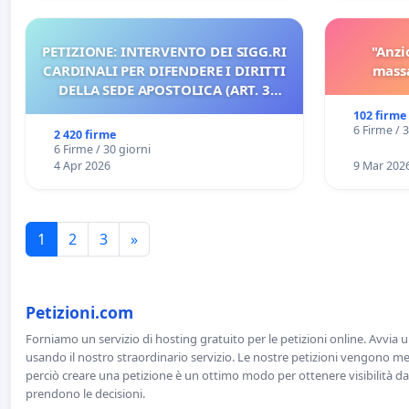
PETIZIONE: INTERVENTO DEI SIGG.RI
"Anzi
CARDINALI PER DIFENDERE I DIRITTI
massa
DELLA SEDE APOSTOLICA (ART. 3
UDG)
102 firme
6 Firme / 
2 420 firme
6 Firme / 30 giorni
4 Apr 2026
9 Mar 202
1
2
3
»
Petizioni.com
Forniamo un servizio di hosting gratuito per le petizioni online. Avvia 
usando il nostro straordinario servizio. Le nostre petizioni vengono men
perciò creare una petizione è un ottimo modo per ottenere visibilità da
prendono le decisioni.