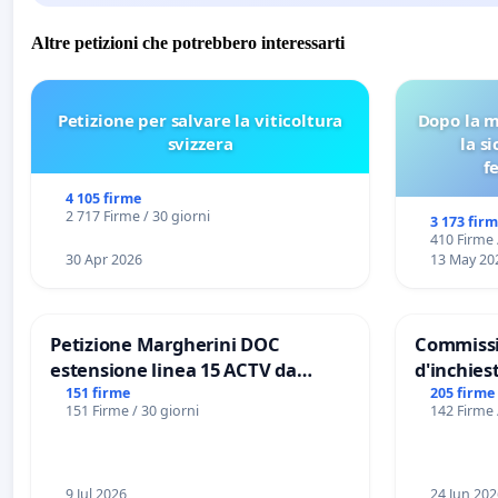
Altre petizioni che potrebbero interessarti
Petizione per salvare la viticoltura
Dopo la m
svizzera
la s
f
4 105 firme
2 717 Firme / 30 giorni
3 173 fir
410 Firme 
30 Apr 2026
13 May 20
Petizione Margherini DOC
Commissi
estensione linea 15 ACTV da
d'inchiest
Marghera P.zza S. Antonio
del Mossa
151 firme
205 firme
151 Firme / 30 giorni
142 Firme 
all'aeroporto Marco Polo tariffa a
Files
€ 1,50
9 Jul 2026
24 Jun 202