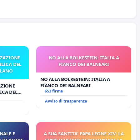
ZZAZIONE
NO ALLA BOLKESTEIN: ITALIA A
LICA DEL
FIANCO DEI BALNEARI
ILANO
NO ALLA BOLKESTEIN: ITALIA A
FIANCO DEI BALNEARI
AZIONE
653 firme
ICA DEL
O
Avviso di trasparenza
NALE E
A SUA SANTITA' PAPA LEONE XIV: LA
 DI PADRE
SUPPLICHIAMO DI DICHIARARE LA