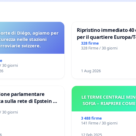
Ripristino immediato 40 
orte di Diégo, agiamo per
per il quartiere Europa/
icurezza nelle stazioni
di Aprilia
328 firme
erroviarie svizzere.
328 Firme / 30 giorni
me
/ 30 giorni
26
1 Aug 2026
one parlamentare
LE TERME CENTRALI MIN
a sulla rete di Epstein e
SOFIA – RIAPRIRE COM
d: verità sugli Epstein
/ 30 giorni
3 488 firme
141 Firme / 30 giorni
6
12 Feb 2025