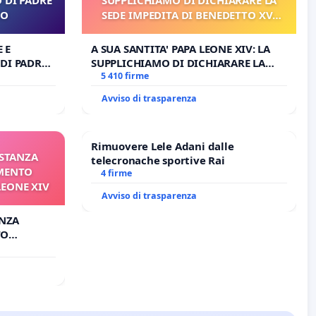
RO
SEDE IMPEDITA DI BENEDETTO XVI
E/O DI FAR APRIRE IL RELATIVO
PROCESSO
 E
A SUA SANTITA' PAPA LEONE XIV: LA
DI PADRE
SUPPLICHIAMO DI DICHIARARE LA
SEDE IMPEDITA DI BENEDETTO XVI E/O
5 410 firme
DI FAR APRIRE IL RELATIVO PROCESSO
Avviso di trasparenza
Rimuovere Lele Adani dalle
ISTANZA
telecronache sportive Rai
AMENTO
4 firme
LEONE XIV
Avviso di trasparenza
ANZA
TO
ONE XIV