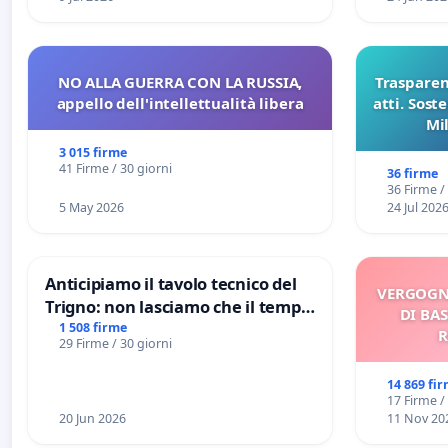
NO ALLA GUERRA CON LA RUSSIA,
Trasparenz
appello dell'intellettualità libera
atti. Sost
Mi
pubblicaz
3 015 firme
sull
41 Firme / 30 giorni
36 firme
36 Firme /
5 May 2026
24 Jul 202
Anticipiamo il tavolo tecnico del
VERGOGN
Trigno: non lasciamo che il tempo
DI BAS
rallenti le ricerche di Domenico
1 508 firme
R
29 Firme / 30 giorni
Racanati
14 869 fi
17 Firme /
20 Jun 2026
11 Nov 20