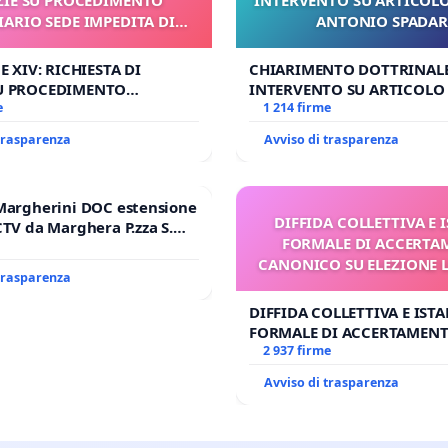
IARIO SEDE IMPEDITA DI
ANTONIO SPADA
BENEDETTO XVI
NE XIV: RICHIESTA DI
CHIARIMENTO DOTTRINALE
SU PROCEDIMENTO
INTERVENTO SU ARTICOLO 
IO SEDE IMPEDITA DI
e
ANTONIO SPADARO
1 214 firme
O XVI
 trasparenza
Avviso di trasparenza
Margherini DOC estensione
DIFFIDA COLLETTIVA E 
CTV da Marghera P.zza S.
FORMALE DI ACCERT
l'aeroporto Marco Polo
CANONICO SU ELEZIONE 
 1,50
 trasparenza
DIFFIDA COLLETTIVA E IST
FORMALE DI ACCERTAMEN
CANONICO SU ELEZIONE LE
2 937 firme
Avviso di trasparenza