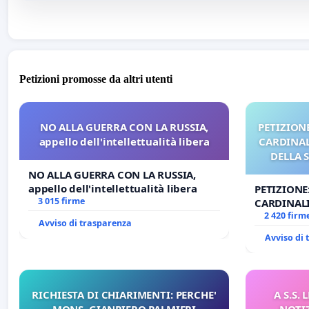
Petizioni promosse da altri utenti
NO ALLA GUERRA CON LA RUSSIA,
PETIZIONE
appello dell'intellettualità libera
CARDINALI
DELLA 
NO ALLA GUERRA CON LA RUSSIA,
appello dell'intellettualità libera
PETIZIONE
3 015 firme
CARDINALI
DELLA SED
2 420 firm
Avviso di trasparenza
Avviso di
RICHIESTA DI CHIARIMENTI: PERCHE'
A S.S.
MONS. GIANPIERO PALMIERI
NOTI