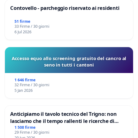
Contovello - parcheggio riservato ai residenti
51 firme
33 Firme / 30 giorni
6 Jul 2026
Accesso equo allo screening gratuito del cancro al
seno in tutti i cantoni
1 646 firme
32 Firme / 30 giorni
5 Jan 2026
Anticipiamo il tavolo tecnico del Trigno: non
lasciamo che il tempo rallenti le ricerche di
Domenico Racanati
1 508 firme
29 Firme / 30 giorni
20 Jun 2026