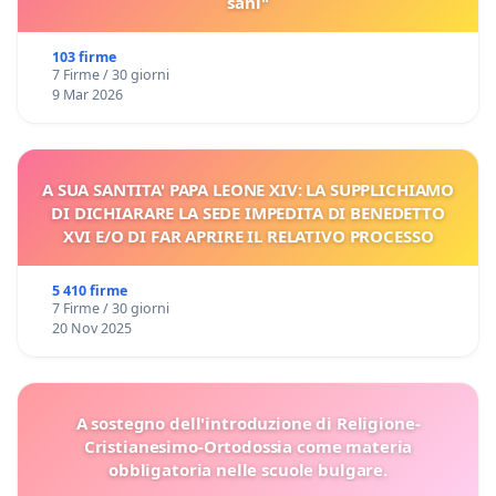
sani"
103 firme
7 Firme / 30 giorni
9 Mar 2026
A SUA SANTITA' PAPA LEONE XIV: LA SUPPLICHIAMO
DI DICHIARARE LA SEDE IMPEDITA DI BENEDETTO
XVI E/O DI FAR APRIRE IL RELATIVO PROCESSO
5 410 firme
7 Firme / 30 giorni
20 Nov 2025
A sostegno dell'introduzione di Religione-
Cristianesimo-Ortodossia come materia
obbligatoria nelle scuole bulgare.