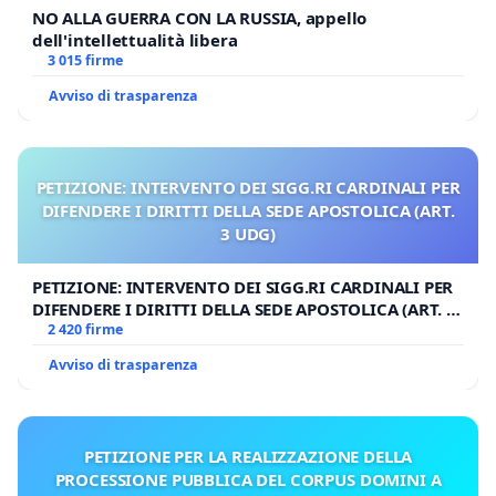
NO ALLA GUERRA CON LA RUSSIA, appello
dell'intellettualità libera
3 015 firme
Avviso di trasparenza
PETIZIONE: INTERVENTO DEI SIGG.RI CARDINALI PER
DIFENDERE I DIRITTI DELLA SEDE APOSTOLICA (ART.
3 UDG)
PETIZIONE: INTERVENTO DEI SIGG.RI CARDINALI PER
DIFENDERE I DIRITTI DELLA SEDE APOSTOLICA (ART. 3
UDG)
2 420 firme
Avviso di trasparenza
PETIZIONE PER LA REALIZZAZIONE DELLA
PROCESSIONE PUBBLICA DEL CORPUS DOMINI A