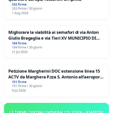
332 firme
332 Firme / 30 giorni
1 Aug 2026
Migliorare la viabilità ai semafori di via Anton
Giulio Bragaglia e via Tieri XV MUNICIPIO DI
ROMA
184 firme
184 Firme / 30 giorni
21 Jul 2026
Petizione Margherini DOC estensione linea 15
ACTV da Marghera P.zza S. Antonio all'aeroporto
Marco Polo tariffa a € 1,50
151 firme
151 Firme / 30 giorni
9 Jul 2026
LE TERME CENTRALI MINERALI DI SOFIA – RIAPRIRE