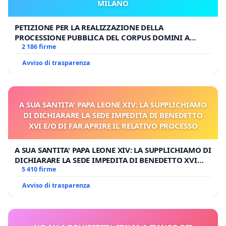
MILANO
PETIZIONE PER LA REALIZZAZIONE DELLA
PROCESSIONE PUBBLICA DEL CORPUS DOMINI A
MILANO
2 186 firme
Avviso di trasparenza
A SUA SANTITA' PAPA LEONE XIV: LA SUPPLICHIAMO
DI DICHIARARE LA SEDE IMPEDITA DI BENEDETTO
XVI E/O DI FAR APRIRE IL RELATIVO PROCESSO
A SUA SANTITA' PAPA LEONE XIV: LA SUPPLICHIAMO DI
DICHIARARE LA SEDE IMPEDITA DI BENEDETTO XVI
E/O DI FAR APRIRE IL RELATIVO PROCESSO
5 410 firme
Avviso di trasparenza