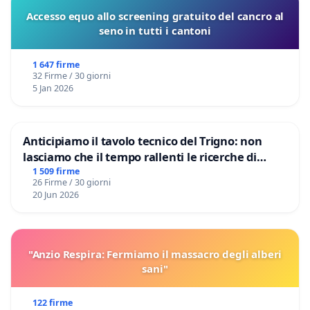
Accesso equo allo screening gratuito del cancro al
seno in tutti i cantoni
1 647 firme
32 Firme / 30 giorni
5 Jan 2026
Anticipiamo il tavolo tecnico del Trigno: non
lasciamo che il tempo rallenti le ricerche di
Domenico Racanati
1 509 firme
26 Firme / 30 giorni
20 Jun 2026
"Anzio Respira: Fermiamo il massacro degli alberi
sani"
122 firme