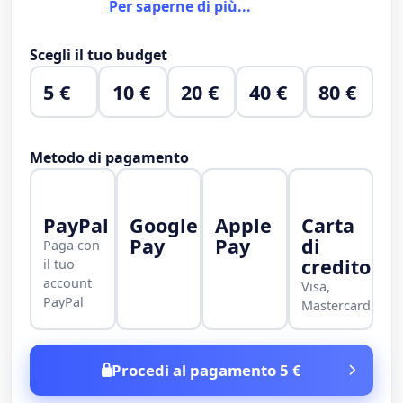
Per saperne di più...
Scegli il tuo budget
5 €
10 €
20 €
40 €
80 €
Metodo di pagamento
PayPal
Google
Apple
Carta
Pay
Pay
di
Paga con
credito
il tuo
account
Visa,
PayPal
Mastercard
Procedi al pagamento 5 €