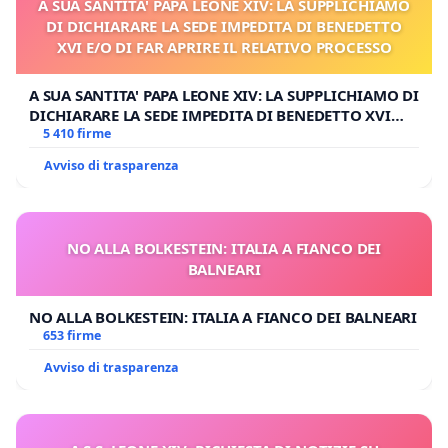
A SUA SANTITA' PAPA LEONE XIV: LA SUPPLICHIAMO
DI DICHIARARE LA SEDE IMPEDITA DI BENEDETTO
XVI E/O DI FAR APRIRE IL RELATIVO PROCESSO
A SUA SANTITA' PAPA LEONE XIV: LA SUPPLICHIAMO DI
DICHIARARE LA SEDE IMPEDITA DI BENEDETTO XVI
E/O DI FAR APRIRE IL RELATIVO PROCESSO
5 410 firme
Avviso di trasparenza
NO ALLA BOLKESTEIN: ITALIA A FIANCO DEI
BALNEARI
NO ALLA BOLKESTEIN: ITALIA A FIANCO DEI BALNEARI
653 firme
Avviso di trasparenza