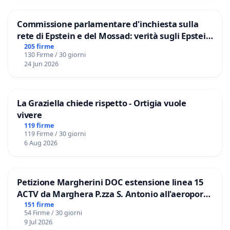
Commissione parlamentare d'inchiesta sulla
rete di Epstein e del Mossad: verità sugli Epstein
Files
205 firme
130 Firme / 30 giorni
24 Jun 2026
La Graziella chiede rispetto - Ortigia vuole
vivere
119 firme
119 Firme / 30 giorni
6 Aug 2026
Petizione Margherini DOC estensione linea 15
ACTV da Marghera P.zza S. Antonio all'aeroporto
Marco Polo tariffa a € 1,50
151 firme
54 Firme / 30 giorni
9 Jul 2026