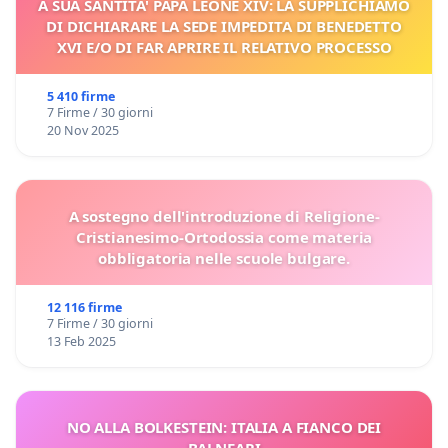
A SUA SANTITA' PAPA LEONE XIV: LA SUPPLICHIAMO
DI DICHIARARE LA SEDE IMPEDITA DI BENEDETTO
XVI E/O DI FAR APRIRE IL RELATIVO PROCESSO
5 410 firme
7 Firme / 30 giorni
20 Nov 2025
A sostegno dell'introduzione di Religione-
Cristianesimo-Ortodossia come materia
obbligatoria nelle scuole bulgare.
12 116 firme
7 Firme / 30 giorni
13 Feb 2025
NO ALLA BOLKESTEIN: ITALIA A FIANCO DEI
BALNEARI