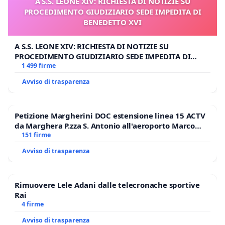
A S.S. LEONE XIV: RICHIESTA DI NOTIZIE SU
PROCEDIMENTO GIUDIZIARIO SEDE IMPEDITA DI
BENEDETTO XVI
A S.S. LEONE XIV: RICHIESTA DI NOTIZIE SU
PROCEDIMENTO GIUDIZIARIO SEDE IMPEDITA DI
BENEDETTO XVI
1 499 firme
Avviso di trasparenza
Petizione Margherini DOC estensione linea 15 ACTV
da Marghera P.zza S. Antonio all'aeroporto Marco
Polo tariffa a € 1,50
151 firme
Avviso di trasparenza
Rimuovere Lele Adani dalle telecronache sportive
Rai
4 firme
Avviso di trasparenza