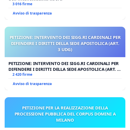
3 016 firme
Avviso di trasparenza
PETIZIONE: INTERVENTO DEI SIGG.RI CARDINALI PER
DIFENDERE I DIRITTI DELLA SEDE APOSTOLICA (ART.
3 UDG)
PETIZIONE: INTERVENTO DEI SIGG.RI CARDINALI PER
DIFENDERE I DIRITTI DELLA SEDE APOSTOLICA (ART. 3
UDG)
2 420 firme
Avviso di trasparenza
PETIZIONE PER LA REALIZZAZIONE DELLA
PROCESSIONE PUBBLICA DEL CORPUS DOMINI A
MILANO