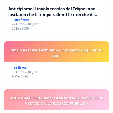
Anticipiamo il tavolo tecnico del Trigno: non
lasciamo che il tempo rallenti le ricerche di
Domenico Racanati
1 509 firme
27 Firme / 30 giorni
20 Jun 2026
"Anzio Respira: Fermiamo il massacro degli alberi
sani"
115 firme
19 Firme / 30 giorni
9 Mar 2026
VERGOGNA! FERMIAMO LA NOMINA DI BASSETTI AI
VERTICI DELLA RICERCA PUBBLICA