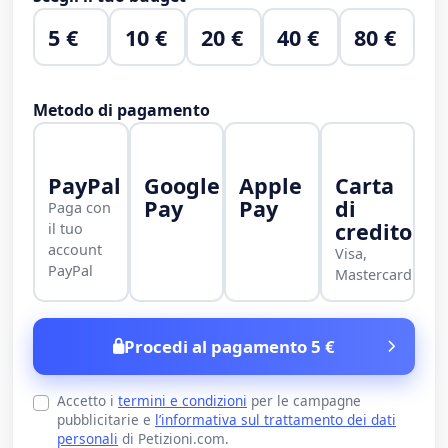
5 €
10 €
20 €
40 €
80 €
Metodo di pagamento
PayPal
Google
Apple
Carta
Pay
Pay
di
Paga con
credito
il tuo
account
Visa,
PayPal
Mastercard
Procedi al pagamento 5 €
Accetto i
termini e condizioni
per le campagne
pubblicitarie e
l’informativa sul trattamento dei dati
personali
di Petizioni.com.