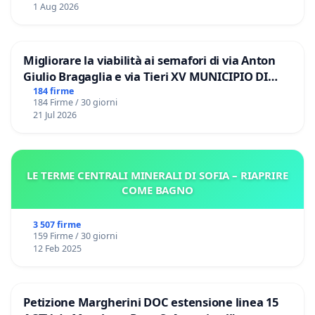
1 Aug 2026
Migliorare la viabilità ai semafori di via Anton
Giulio Bragaglia e via Tieri XV MUNICIPIO DI
ROMA
184 firme
184 Firme / 30 giorni
21 Jul 2026
LE TERME CENTRALI MINERALI DI SOFIA – RIAPRIRE
COME BAGNO
3 507 firme
159 Firme / 30 giorni
12 Feb 2025
Petizione Margherini DOC estensione linea 15