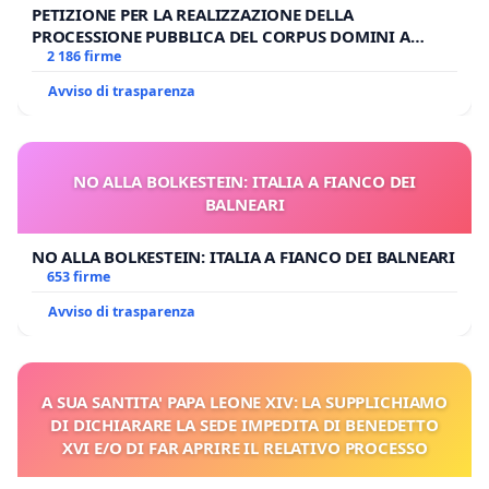
PETIZIONE PER LA REALIZZAZIONE DELLA
PROCESSIONE PUBBLICA DEL CORPUS DOMINI A
MILANO
2 186 firme
Avviso di trasparenza
NO ALLA BOLKESTEIN: ITALIA A FIANCO DEI
BALNEARI
NO ALLA BOLKESTEIN: ITALIA A FIANCO DEI BALNEARI
653 firme
Avviso di trasparenza
A SUA SANTITA' PAPA LEONE XIV: LA SUPPLICHIAMO
DI DICHIARARE LA SEDE IMPEDITA DI BENEDETTO
XVI E/O DI FAR APRIRE IL RELATIVO PROCESSO