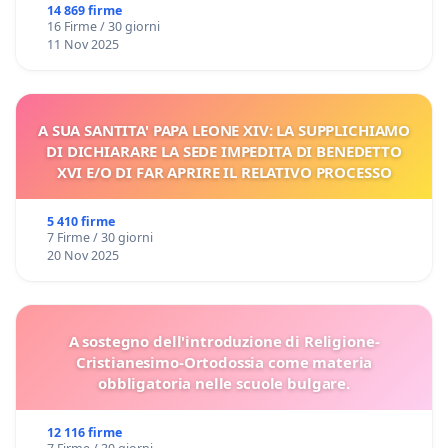
14 869 firme
16 Firme / 30 giorni
11 Nov 2025
A SUA SANTITA' PAPA LEONE XIV: LA SUPPLICHIAMO
DI DICHIARARE LA SEDE IMPEDITA DI BENEDETTO
XVI E/O DI FAR APRIRE IL RELATIVO PROCESSO
5 410 firme
7 Firme / 30 giorni
20 Nov 2025
A sostegno dell'introduzione di Religione-
Cristianesimo-Ortodossia come materia
obbligatoria nelle scuole bulgare.
12 116 firme