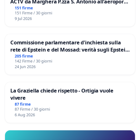
ACTV da Marghera P.zza S. Antonio all'aeroporto
Marco Polo tariffa a € 1,50
151 firme
151 Firme / 30 giorni
9 Jul 2026
Commissione parlamentare d'inchiesta sulla
rete di Epstein e del Mossad: verità sugli Epstein
Files
205 firme
142 Firme / 30 giorni
24 Jun 2026
La Graziella chiede rispetto - Ortigia vuole
vivere
87 firme
87 Firme / 30 giorni
6 Aug 2026