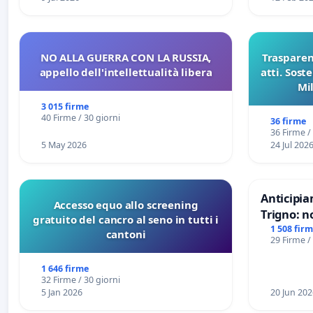
NO ALLA GUERRA CON LA RUSSIA,
Trasparenz
appello dell'intellettualità libera
atti. Sost
Mi
pubblicaz
3 015 firme
sull
40 Firme / 30 giorni
36 firme
36 Firme /
5 May 2026
24 Jul 202
Anticipia
Accesso equo allo screening
Trigno: n
gratuito del cancro al seno in tutti i
rallenti 
1 508 fir
cantoni
29 Firme /
Racanati
1 646 firme
32 Firme / 30 giorni
5 Jan 2026
20 Jun 202