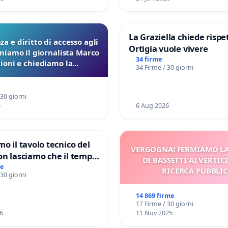
La Graziella chiede rispet
a e diritto di accesso agli
Ortigia vuole vivere
eniamo il giornalista Marco
34 firme
lioni e chiediamo la
34 Firme / 30 giorni
ione dei verbali Pfas-Pfba
a Pedemontana Veneta
 30 giorni
6
6 Aug 2026
mo il tavolo tecnico del
VERGOGNA! FERMIAMO L
on lasciamo che il tempo
DI BASSETTI AI VERTIC
le ricerche di Domenico
me
RICERCA PUBBLI
 30 giorni
14 869 firme
17 Firme / 30 giorni
6
11 Nov 2025