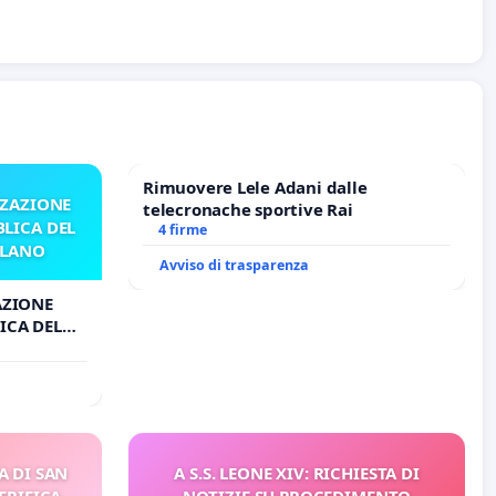
Rimuovere Lele Adani dalle
ZZAZIONE
telecronache sportive Rai
LICA DEL
4 firme
ILANO
Avviso di trasparenza
AZIONE
ICA DEL
O
A DI SAN
A S.S. LEONE XIV: RICHIESTA DI
ERIFICA
NOTIZIE SU PROCEDIMENTO