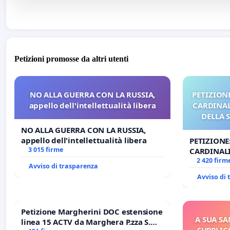
Petizioni promosse da altri utenti
NO ALLA GUERRA CON LA RUSSIA,
PETIZIONE
appello dell'intellettualità libera
CARDINALI
DELLA 
NO ALLA GUERRA CON LA RUSSIA,
appello dell'intellettualità libera
PETIZIONE
3 015 firme
CARDINALI
DELLA SED
2 420 firm
Avviso di trasparenza
Avviso di
Petizione Margherini DOC estensione
A SUA SA
linea 15 ACTV da Marghera P.zza S.
SUPPLIC