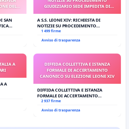
ONE DEL
GIUDIZIARIO SEDE IMPEDITA DI
I
BENEDETTO XVI
DI SAN
A S.S. LEONE XIV: RICHIESTA DI
FICA
NOTIZIE SU PROCEDIMENTO
E DEL
GIUDIZIARIO SEDE IMPEDITA DI
1 499 firme
BENEDETTO XVI
Avviso di trasparenza
TALIA A
DIFFIDA COLLETTIVA E ISTANZA
ARI
FORMALE DI ACCERTAMENTO
CANONICO SU ELEZIONE LEONE XIV
IA A
DIFFIDA COLLETTIVA E ISTANZA
FORMALE DI ACCERTAMENTO
CANONICO SU ELEZIONE LEONE XIV
2 937 firme
Avviso di trasparenza