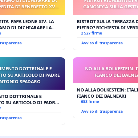
PEDITA DI BENEDETTO XVI
CANONICA SULLA GESTI
 FAR APRIRE IL RELATIVO
CARD. GAMBETT
PROCESSO
ITA' PAPA LEONE XIV: LA
BISTROT SULLA TERRAZZA 
AMO DI DICHIARARE LA
PIETRO? RICHIESTA DI VERI
DITA DI BENEDETTO XVI E/O
e
CANONICA SULLA GESTION
2 527 firme
RIRE IL RELATIVO PROCESSO
CARD. GAMBETTI
 trasparenza
Avviso di trasparenza
IMENTO DOTTRINALE E
NO ALLA BOLKESTEIN: I
TO SU ARTICOLO DI PADRE
FIANCO DEI BALNE
NTONIO SPADARO
NO ALLA BOLKESTEIN: ITAL
FIANCO DEI BALNEARI
NTO DOTTRINALE E
653 firme
O SU ARTICOLO DI PADRE
SPADARO
e
Avviso di trasparenza
 trasparenza