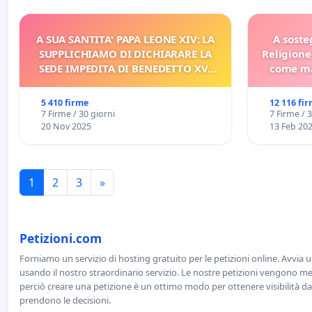
A SUA SANTITA' PAPA LEONE XIV: LA
A soste
SUPPLICHIAMO DI DICHIARARE LA
Religione
SEDE IMPEDITA DI BENEDETTO XVI
come ma
E/O DI FAR APRIRE IL RELATIVO
PROCESSO
5 410 firme
12 116 fi
7 Firme / 30 giorni
7 Firme / 
20 Nov 2025
13 Feb 20
1
2
3
»
Petizioni.com
Forniamo un servizio di hosting gratuito per le petizioni online. Avvia 
usando il nostro straordinario servizio. Le nostre petizioni vengono men
perciò creare una petizione è un ottimo modo per ottenere visibilità da
prendono le decisioni.