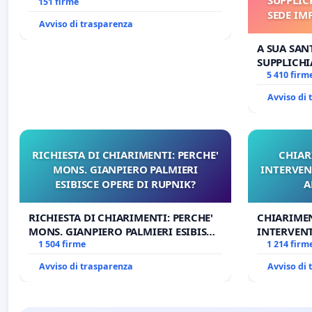
Antonio all'aeroporto Marco Polo
151 firme
SEDE IM
tariffa a € 1,50
Avviso di trasparenza
E/O DI
A SUA SANT
SUPPLICHI
SEDE IMPE
5 410 firm
DI FAR AP
Avviso di
RICHIESTA DI CHIARIMENTI: PERCHE'
CHIAR
MONS. GIANPIERO PALMIERI
INTERVEN
ESIBISCE OPERE DI RUPNIK?
A
RICHIESTA DI CHIARIMENTI: PERCHE'
CHIARIME
MONS. GIANPIERO PALMIERI ESIBISCE
INTERVENT
OPERE DI RUPNIK?
1 504 firme
ANTONIO 
1 214 firm
Avviso di trasparenza
Avviso di