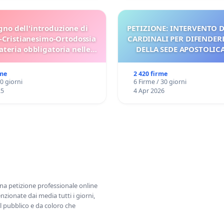
gno dell'introduzione di
PETIZIONE: INTERVENTO D
-Cristianesimo-Ortodossia
CARDINALI PER DIFENDERE
teria obbligatoria nelle
DELLA SEDE APOSTOLICA 
scuole bulgare.
UDG)
rme
2 420 firme
30 giorni
6 Firme / 30 giorni
25
4 Apr 2026
una petizione professionale online
zionate dai media tutti i giorni,
l pubblico e da coloro che