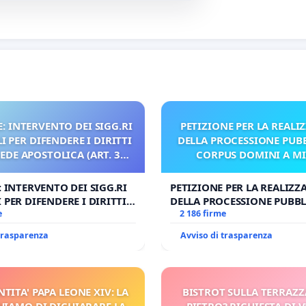
: INTERVENTO DEI SIGG.RI
PETIZIONE PER LA REALI
 PER DIFENDERE I DIRITTI
DELLA PROCESSIONE PUBB
SEDE APOSTOLICA (ART. 3
CORPUS DOMINI A M
UDG)
: INTERVENTO DEI SIGG.RI
PETIZIONE PER LA REALIZZ
 PER DIFENDERE I DIRITTI
DELLA PROCESSIONE PUBBL
E APOSTOLICA (ART. 3 UDG)
e
CORPUS DOMINI A MILAN
2 186 firme
 trasparenza
Avviso di trasparenza
NTITA' PAPA LEONE XIV: LA
BISTROT SULLA TERRAZZ
HIAMO DI DICHIARARE LA
PIETRO? RICHIESTA DI V