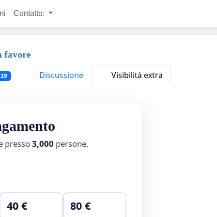
ni
Contatto:
a favore
Discussione
Visibilità extra
129
pagamento
ne presso
3,000
persone.
40 €
80 €