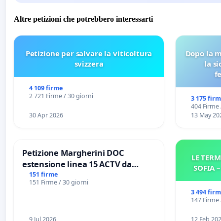
Altre petizioni che potrebbero interessarti
Petizione per salvare la viticoltura
Dopo la m
svizzera
la s
f
4 109 firme
2 721 Firme / 30 giorni
3 175 fir
404 Firme 
30 Apr 2026
13 May 20
Petizione Margherini DOC
LE TERM
estensione linea 15 ACTV da
SOFIA 
Marghera P.zza S. Antonio
151 firme
151 Firme / 30 giorni
all'aeroporto Marco Polo tariffa a
3 494 fir
€ 1,50
147 Firme 
9 Jul 2026
12 Feb 20