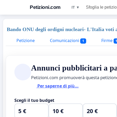
Petizioni.com
Sfoglia le petizio
IT ▼
Bando ONU degli ordigni nucleari- L'Italia voti 
Petizione
Comunicazioni
Firme
1
Annunci pubblicitari a 
Petizioni.com promuoverà questa petizio
Per saperne di più...
Scegli il tuo budget
5 €
10 €
20 €