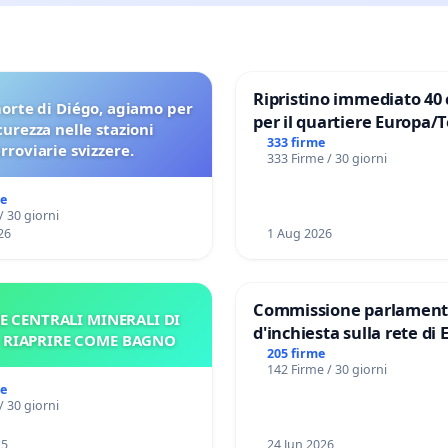
Ripristino immediato 40 
orte di Diégo, agiamo per
per il quartiere Europa/
icurezza nelle stazioni
di Aprilia
333 firme
erroviarie svizzere.
333 Firme / 30 giorni
me
/ 30 giorni
26
1 Aug 2026
Commissione parlament
E CENTRALI MINERALI DI
d'inchiesta sulla rete di 
– RIAPRIRE COME BAGNO
del Mossad: verità sugli 
205 firme
142 Firme / 30 giorni
Files
me
/ 30 giorni
25
24 Jun 2026