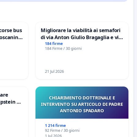
corse bus
Migliorare la viabilità ai semafori
Toscanini
di via Anton Giulio Bragaglia e via
Tieri XV MUNICIPIO DI ROMA
184 firme
184 Firme / 30 giorni
21 Jul 2026
are
CHIARIMENTO DOTTRINALE E
Epstein e
INTERVENTO SU ARTICOLO DI PADRE
Epstein
ANTONIO SPADARO
1 214 firme
92 Firme / 30 giorni
1 Jul 2026