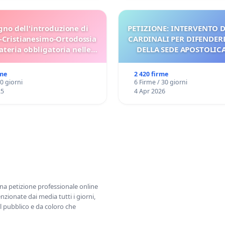
gno dell'introduzione di
PETIZIONE: INTERVENTO D
-Cristianesimo-Ortodossia
CARDINALI PER DIFENDERE
teria obbligatoria nelle
DELLA SEDE APOSTOLICA 
scuole bulgare.
UDG)
rme
2 420 firme
30 giorni
6 Firme / 30 giorni
25
4 Apr 2026
una petizione professionale online
zionate dai media tutti i giorni,
l pubblico e da coloro che