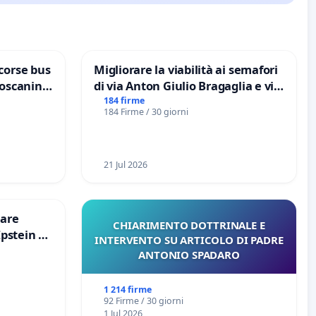
corse bus
Migliorare la viabilità ai semafori
Toscanini
di via Anton Giulio Bragaglia e via
Tieri XV MUNICIPIO DI ROMA
184 firme
184 Firme / 30 giorni
21 Jul 2026
are
CHIARIMENTO DOTTRINALE E
Epstein e
INTERVENTO SU ARTICOLO DI PADRE
Epstein
ANTONIO SPADARO
1 214 firme
92 Firme / 30 giorni
1 Jul 2026