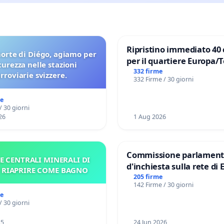
Ripristino immediato 40 
orte di Diégo, agiamo per
per il quartiere Europa/
icurezza nelle stazioni
di Aprilia
332 firme
erroviarie svizzere.
332 Firme / 30 giorni
me
/ 30 giorni
26
1 Aug 2026
Commissione parlament
E CENTRALI MINERALI DI
d'inchiesta sulla rete di 
– RIAPRIRE COME BAGNO
del Mossad: verità sugli 
205 firme
142 Firme / 30 giorni
Files
me
/ 30 giorni
25
24 Jun 2026