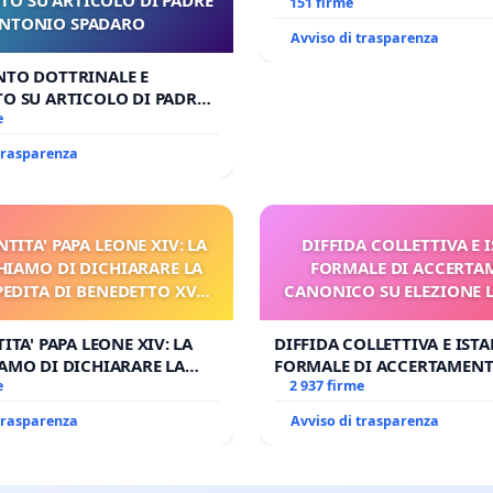
Antonio all'aeroporto Marc
151 firme
NTONIO SPADARO
tariffa a € 1,50
Avviso di trasparenza
NTO DOTTRINALE E
O SU ARTICOLO DI PADRE
SPADARO
e
 trasparenza
NTITA' PAPA LEONE XIV: LA
DIFFIDA COLLETTIVA E 
HIAMO DI DICHIARARE LA
FORMALE DI ACCERT
PEDITA DI BENEDETTO XVI
CANONICO SU ELEZIONE 
 FAR APRIRE IL RELATIVO
PROCESSO
ITA' PAPA LEONE XIV: LA
DIFFIDA COLLETTIVA E IST
AMO DI DICHIARARE LA
FORMALE DI ACCERTAMEN
DITA DI BENEDETTO XVI E/O
e
CANONICO SU ELEZIONE LE
2 937 firme
RIRE IL RELATIVO PROCESSO
 trasparenza
Avviso di trasparenza