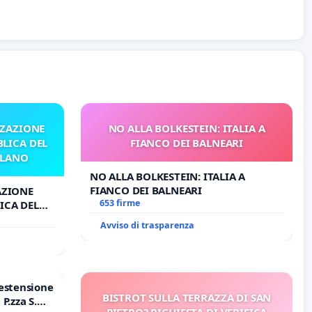
ZZAZIONE
NO ALLA BOLKESTEIN: ITALIA A
LICA DEL
FIANCO DEI BALNEARI
ILANO
NO ALLA BOLKESTEIN: ITALIA A
FIANCO DEI BALNEARI
AZIONE
653 firme
ICA DEL
O
Avviso di trasparenza
estensione
BISTROT SULLA TERRAZZA DI SAN
P.zza S.
PIETRO? RICHIESTA DI VERIFICA