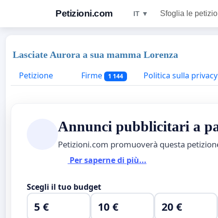
Petizioni.com
Sfoglia le petizio
IT ▼
Lasciate Aurora a sua mamma Lorenza
Petizione
Firme
Politica sulla privacy
1 144
Annunci pubblicitari a 
Petizioni.com promuoverà questa petizio
Per saperne di più...
Scegli il tuo budget
5 €
10 €
20 €