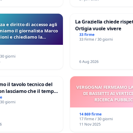
La Graziella chiede rispet
a e diritto di accesso agli
Ortigia vuole vivere
eniamo il giornalista Marco
33 firme
lioni e chiediamo la
33 Firme / 30 giorni
ione dei verbali Pfas-Pfba
a Pedemontana Veneta
 30 giorni
6
6 Aug 2026
mo il tavolo tecnico del
VERGOGNA! FERMIAMO L
on lasciamo che il tempo
DI BASSETTI AI VERTIC
le ricerche di Domenico
me
RICERCA PUBBLI
 30 giorni
14 869 firme
17 Firme / 30 giorni
6
11 Nov 2025