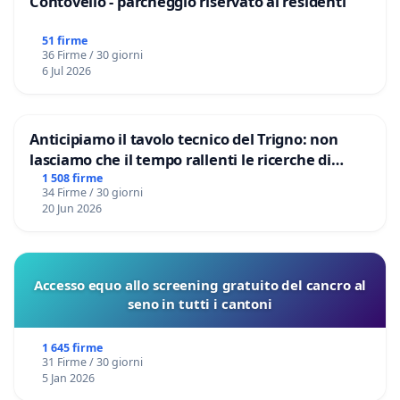
Contovello - parcheggio riservato ai residenti
51 firme
36 Firme / 30 giorni
6 Jul 2026
Anticipiamo il tavolo tecnico del Trigno: non
lasciamo che il tempo rallenti le ricerche di
Domenico Racanati
1 508 firme
34 Firme / 30 giorni
20 Jun 2026
Accesso equo allo screening gratuito del cancro al
seno in tutti i cantoni
1 645 firme
31 Firme / 30 giorni
5 Jan 2026