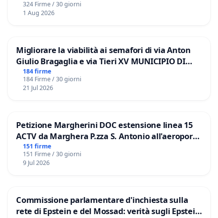
324 Firme / 30 giorni
1 Aug 2026
Migliorare la viabilità ai semafori di via Anton
Giulio Bragaglia e via Tieri XV MUNICIPIO DI
ROMA
184 firme
184 Firme / 30 giorni
21 Jul 2026
Petizione Margherini DOC estensione linea 15
ACTV da Marghera P.zza S. Antonio all'aeroporto
Marco Polo tariffa a € 1,50
151 firme
151 Firme / 30 giorni
9 Jul 2026
Commissione parlamentare d'inchiesta sulla
rete di Epstein e del Mossad: verità sugli Epstein