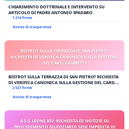
CHIARIMENTO DOTTRINALE E INTERVENTO SU
ARTICOLO DI PADRE ANTONIO SPADARO
1 214 firme
Avviso di trasparenza
BISTROT SULLA TERRAZZA DI SAN PIETRO?
RICHIESTA DI VERIFICA CANONICA SULLA GESTIONE
DEL CARD. GAMBETTI
BISTROT SULLA TERRAZZA DI SAN PIETRO? RICHIESTA
DI VERIFICA CANONICA SULLA GESTIONE DEL CARD.
GAMBETTI
2 527 firme
Avviso di trasparenza
A S.S. LEONE XIV: RICHIESTA DI NOTIZIE SU
PROCEDIMENTO GIUDIZIARIO SEDE IMPEDITA DI