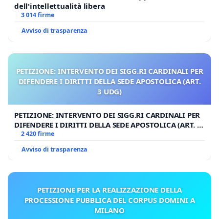
dell'intellettualità libera
3 014 firme
Avviso di trasparenza
PETIZIONE: INTERVENTO DEI SIGG.RI CARDINALI PER
DIFENDERE I DIRITTI DELLA SEDE APOSTOLICA (ART.
3 UDG)
PETIZIONE: INTERVENTO DEI SIGG.RI CARDINALI PER
DIFENDERE I DIRITTI DELLA SEDE APOSTOLICA (ART. 3
UDG)
2 420 firme
Avviso di trasparenza
PETIZIONE PER LA REALIZZAZIONE DELLA
PROCESSIONE PUBBLICA DEL CORPUS DOMINI A
MILANO