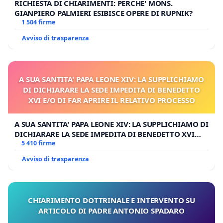
RICHIESTA DI CHIARIMENTI: PERCHE' MONS.
GIANPIERO PALMIERI ESIBISCE OPERE DI RUPNIK?
1 504 firme
Avviso di trasparenza
A SUA SANTITA' PAPA LEONE XIV: LA SUPPLICHIAMO
DI DICHIARARE LA SEDE IMPEDITA DI BENEDETTO
XVI E/O DI FAR APRIRE IL RELATIVO PROCESSO
A SUA SANTITA' PAPA LEONE XIV: LA SUPPLICHIAMO DI
DICHIARARE LA SEDE IMPEDITA DI BENEDETTO XVI
E/O DI FAR APRIRE IL RELATIVO PROCESSO
5 410 firme
Avviso di trasparenza
CHIARIMENTO DOTTRINALE E INTERVENTO SU
ARTICOLO DI PADRE ANTONIO SPADARO