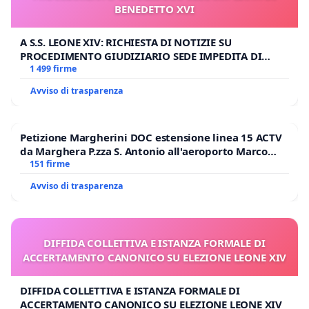
BENEDETTO XVI
A S.S. LEONE XIV: RICHIESTA DI NOTIZIE SU
PROCEDIMENTO GIUDIZIARIO SEDE IMPEDITA DI
BENEDETTO XVI
1 499 firme
Avviso di trasparenza
Petizione Margherini DOC estensione linea 15 ACTV
da Marghera P.zza S. Antonio all'aeroporto Marco
Polo tariffa a € 1,50
151 firme
Avviso di trasparenza
DIFFIDA COLLETTIVA E ISTANZA FORMALE DI
ACCERTAMENTO CANONICO SU ELEZIONE LEONE XIV
DIFFIDA COLLETTIVA E ISTANZA FORMALE DI
ACCERTAMENTO CANONICO SU ELEZIONE LEONE XIV