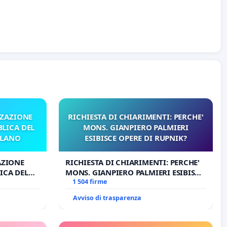
ZZAZIONE
RICHIESTA DI CHIARIMENTI: PERCHE'
LICA DEL
MONS. GIANPIERO PALMIERI
ILANO
ESIBISCE OPERE DI RUPNIK?
AZIONE
RICHIESTA DI CHIARIMENTI: PERCHE'
ICA DEL
MONS. GIANPIERO PALMIERI ESIBISCE
O
OPERE DI RUPNIK?
1 504 firme
Avviso di trasparenza