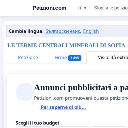
Petizioni.com
Sfoglia le petizio
IT ▼
Cambia lingua
:
български език
,
English
LE TERME CENTRALI MINERALI DI SOFIA
Petizione
Firme
Visibilità extr
3 495
Annunci pubblicitari a 
Petizioni.com promuoverà questa petizio
Per saperne di più...
Scegli il tuo budget