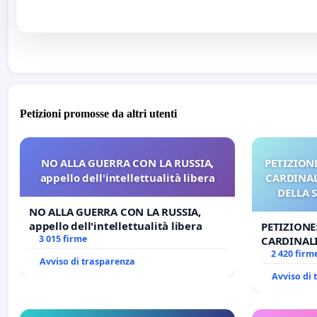
Petizioni promosse da altri utenti
NO ALLA GUERRA CON LA RUSSIA,
PETIZIONE
appello dell'intellettualità libera
CARDINALI
DELLA 
NO ALLA GUERRA CON LA RUSSIA,
appello dell'intellettualità libera
PETIZIONE
3 015 firme
CARDINALI
DELLA SED
2 420 firm
Avviso di trasparenza
Avviso di