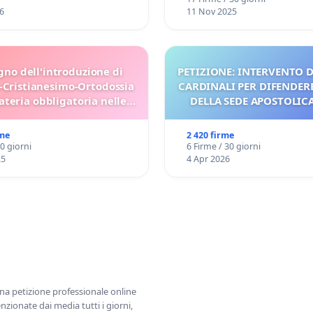
6
11 Nov 2025
gno dell'introduzione di
PETIZIONE: INTERVENTO D
-Cristianesimo-Ortodossia
CARDINALI PER DIFENDERE
teria obbligatoria nelle
DELLA SEDE APOSTOLICA 
scuole bulgare.
UDG)
rme
2 420 firme
30 giorni
6 Firme / 30 giorni
25
4 Apr 2026
una petizione professionale online
zionate dai media tutti i giorni,