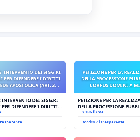
: INTERVENTO DEI SIGG.RI
PETIZIONE PER LA REALI
 PER DIFENDERE I DIRITTI
DELLA PROCESSIONE PUBB
SEDE APOSTOLICA (ART. 3
CORPUS DOMINI A M
UDG)
: INTERVENTO DEI SIGG.RI
PETIZIONE PER LA REALIZZ
 PER DIFENDERE I DIRITTI
DELLA PROCESSIONE PUBBL
E APOSTOLICA (ART. 3 UDG)
e
CORPUS DOMINI A MILAN
2 186 firme
 trasparenza
Avviso di trasparenza