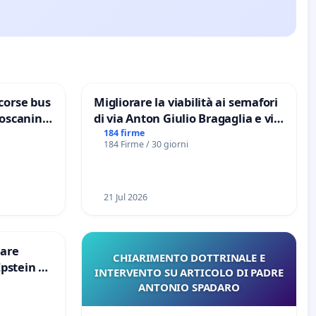
corse bus
Migliorare la viabilità ai semafori
Toscanini
di via Anton Giulio Bragaglia e via
Tieri XV MUNICIPIO DI ROMA
184 firme
184 Firme / 30 giorni
21 Jul 2026
are
CHIARIMENTO DOTTRINALE E
Epstein e
INTERVENTO SU ARTICOLO DI PADRE
Epstein
ANTONIO SPADARO