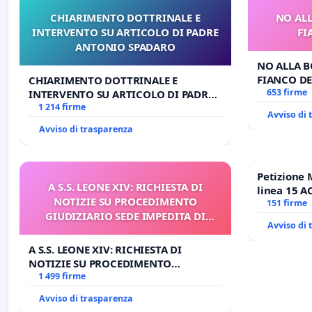
CHIARIMENTO DOTTRINALE E
NO ALL
INTERVENTO SU ARTICOLO DI PADRE
FI
ANTONIO SPADARO
NO ALLA B
FIANCO DE
CHIARIMENTO DOTTRINALE E
653 firme
INTERVENTO SU ARTICOLO DI PADRE
ANTONIO SPADARO
1 214 firme
Avviso di
Avviso di trasparenza
Petizione 
A S.S. LEONE XIV: RICHIESTA DI
linea 15 A
NOTIZIE SU PROCEDIMENTO
Antonio al
151 firme
GIUDIZIARIO SEDE IMPEDITA DI
tariffa a €
Avviso di
BENEDETTO XVI
A S.S. LEONE XIV: RICHIESTA DI
NOTIZIE SU PROCEDIMENTO
GIUDIZIARIO SEDE IMPEDITA DI
1 499 firme
BENEDETTO XVI
Avviso di trasparenza