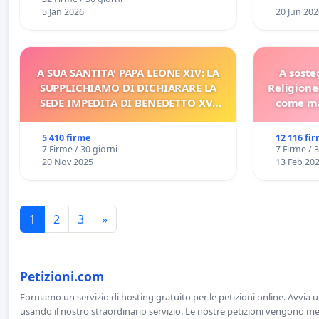
5 Jan 2026
20 Jun 202
A SUA SANTITA' PAPA LEONE XIV: LA
A soste
SUPPLICHIAMO DI DICHIARARE LA
Religione
SEDE IMPEDITA DI BENEDETTO XVI
come ma
E/O DI FAR APRIRE IL RELATIVO
PROCESSO
5 410 firme
12 116 fi
7 Firme / 30 giorni
7 Firme / 
20 Nov 2025
13 Feb 20
1
2
3
»
Petizioni.com
Forniamo un servizio di hosting gratuito per le petizioni online. Avvia 
usando il nostro straordinario servizio. Le nostre petizioni vengono men