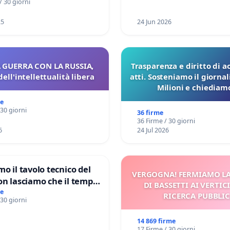
/ 30 giorni
25
24 Jun 2026
 GUERRA CON LA RUSSIA,
Trasparenza e diritto di a
dell'intellettualità libera
atti. Sosteniamo il giorna
Milioni e chiediamo
pubblicazione dei verbali
me
sulla Pedemontana V
 30 giorni
36 firme
36 Firme / 30 giorni
6
24 Jul 2026
mo il tavolo tecnico del
VERGOGNA! FERMIAMO L
on lasciamo che il tempo
DI BASSETTI AI VERTIC
le ricerche di Domenico
me
RICERCA PUBBLI
 30 giorni
14 869 firme
17 Firme / 30 giorni