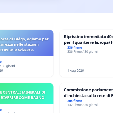
Ripristino immediato 40 
orte di Diégo, agiamo per
per il quartiere Europa/
icurezza nelle stazioni
di Aprilia
336 firme
erroviarie svizzere.
336 Firme / 30 giorni
me
/ 30 giorni
26
1 Aug 2026
Commissione parlament
E CENTRALI MINERALI DI
d'inchiesta sulla rete di 
– RIAPRIRE COME BAGNO
del Mossad: verità sugli 
205 firme
142 Firme / 30 giorni
Files
me