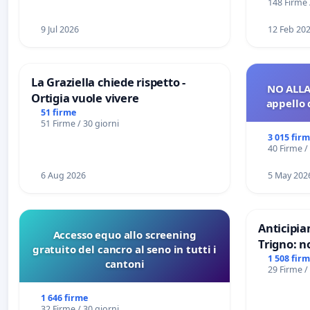
148 Firme 
9 Jul 2026
12 Feb 20
La Graziella chiede rispetto -
NO ALLA
Ortigia vuole vivere
appello 
51 firme
51 Firme / 30 giorni
3 015 fir
40 Firme /
6 Aug 2026
5 May 202
Anticipia
Accesso equo allo screening
Trigno: n
gratuito del cancro al seno in tutti i
rallenti 
1 508 fir
cantoni
29 Firme /
Racanati
1 646 firme
32 Firme / 30 giorni