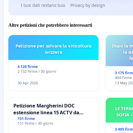
I tuoi dati restano tuoi
Privacy by design
Altre petizioni che potrebbero interessarti
Petizione per salvare la viticoltura
Dopo la m
svizzera
la s
f
4 120 firme
2 732 Firme / 30 giorni
3 175 fir
404 Firme 
30 Apr 2026
13 May 20
Petizione Margherini DOC
LE TERM
estensione linea 15 ACTV da
SOFIA 
Marghera P.zza S. Antonio
151 firme
151 Firme / 30 giorni
all'aeroporto Marco Polo tariffa a
3 495 fir
€ 1,50