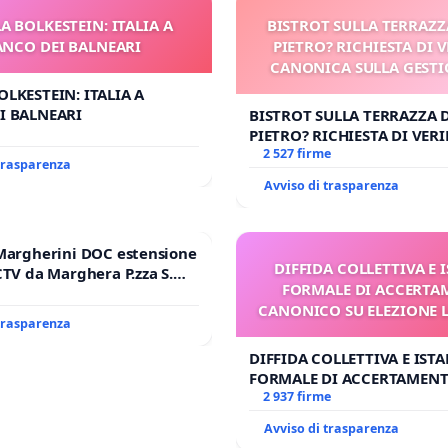
A BOLKESTEIN: ITALIA A
BISTROT SULLA TERRAZZ
ANCO DEI BALNEARI
PIETRO? RICHIESTA DI V
CANONICA SULLA GESTI
CARD. GAMBETT
OLKESTEIN: ITALIA A
I BALNEARI
BISTROT SULLA TERRAZZA 
PIETRO? RICHIESTA DI VERI
CANONICA SULLA GESTION
2 527 firme
 trasparenza
CARD. GAMBETTI
Avviso di trasparenza
Margherini DOC estensione
DIFFIDA COLLETTIVA E 
CTV da Marghera P.zza S.
FORMALE DI ACCERT
l'aeroporto Marco Polo
CANONICO SU ELEZIONE 
 1,50
 trasparenza
DIFFIDA COLLETTIVA E IST
FORMALE DI ACCERTAMEN
CANONICO SU ELEZIONE LE
2 937 firme
Avviso di trasparenza