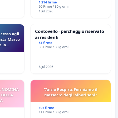
1 214 firme
90 Firme / 30 giorni
1 Jul 2026
Contovello - parcheggio riservato
ccesso agli
ai residenti
lista Marco
51 firme
 la
33 Firme / 30 giorni
 Pfas-Pfba
eneta
6 Jul 2026
A NOMINA
"Anzio Respira: Fermiamo il
I DELLA
massacro degli alberi sani"
CA
107 firme
11 Firme / 30 giorni