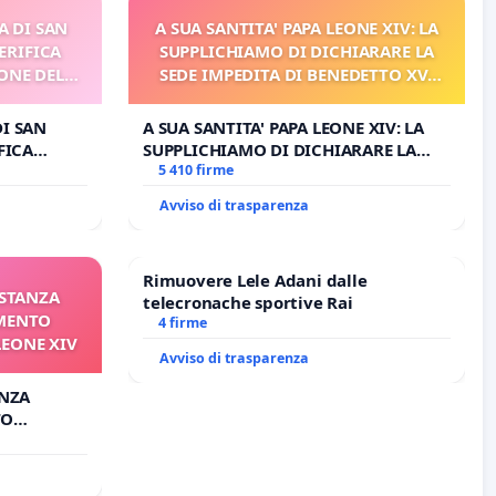
A DI SAN
A SUA SANTITA' PAPA LEONE XIV: LA
ERIFICA
SUPPLICHIAMO DI DICHIARARE LA
ONE DEL
SEDE IMPEDITA DI BENEDETTO XVI
I
E/O DI FAR APRIRE IL RELATIVO
PROCESSO
DI SAN
A SUA SANTITA' PAPA LEONE XIV: LA
FICA
SUPPLICHIAMO DI DICHIARARE LA
E DEL
SEDE IMPEDITA DI BENEDETTO XVI E/O
5 410 firme
DI FAR APRIRE IL RELATIVO PROCESSO
Avviso di trasparenza
Rimuovere Lele Adani dalle
ISTANZA
telecronache sportive Rai
AMENTO
4 firme
LEONE XIV
Avviso di trasparenza
ANZA
TO
ONE XIV