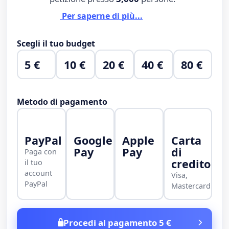
Per saperne di più...
Scegli il tuo budget
5 €
10 €
20 €
40 €
80 €
Metodo di pagamento
PayPal
Google
Apple
Carta
Pay
Pay
di
Paga con
credito
il tuo
account
Visa,
PayPal
Mastercard
Procedi al pagamento 5 €