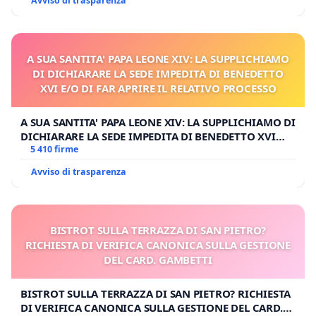
Avviso di trasparenza
A SUA SANTITA' PAPA LEONE XIV: LA SUPPLICHIAMO
DI DICHIARARE LA SEDE IMPEDITA DI BENEDETTO
XVI E/O DI FAR APRIRE IL RELATIVO PROCESSO
A SUA SANTITA' PAPA LEONE XIV: LA SUPPLICHIAMO DI
DICHIARARE LA SEDE IMPEDITA DI BENEDETTO XVI
E/O DI FAR APRIRE IL RELATIVO PROCESSO
5 410 firme
Avviso di trasparenza
BISTROT SULLA TERRAZZA DI SAN PIETRO?
RICHIESTA DI VERIFICA CANONICA SULLA GESTIONE
DEL CARD. GAMBETTI
BISTROT SULLA TERRAZZA DI SAN PIETRO? RICHIESTA
DI VERIFICA CANONICA SULLA GESTIONE DEL CARD.