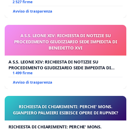
GAMBETTI
2 527 firme
Avviso di trasparenza
A S.S. LEONE XIV: RICHIESTA DI NOTIZIE SU
PROCEDIMENTO GIUDIZIARIO SEDE IMPEDITA DI
BENEDETTO XVI
A S.S. LEONE XIV: RICHIESTA DI NOTIZIE SU
PROCEDIMENTO GIUDIZIARIO SEDE IMPEDITA DI
BENEDETTO XVI
1 499 firme
Avviso di trasparenza
RICHIESTA DI CHIARIMENTI: PERCHE' MONS.
GIANPIERO PALMIERI ESIBISCE OPERE DI RUPNIK?
RICHIESTA DI CHIARIMENTI: PERCHE' MONS.