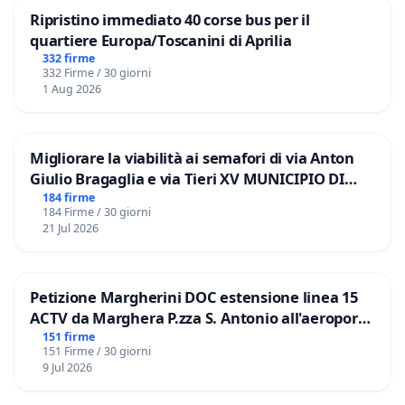
Ripristino immediato 40 corse bus per il
quartiere Europa/Toscanini di Aprilia
332 firme
332 Firme / 30 giorni
1 Aug 2026
Migliorare la viabilità ai semafori di via Anton
Giulio Bragaglia e via Tieri XV MUNICIPIO DI
ROMA
184 firme
184 Firme / 30 giorni
21 Jul 2026
Petizione Margherini DOC estensione linea 15
ACTV da Marghera P.zza S. Antonio all'aeroporto
Marco Polo tariffa a € 1,50
151 firme
151 Firme / 30 giorni
9 Jul 2026