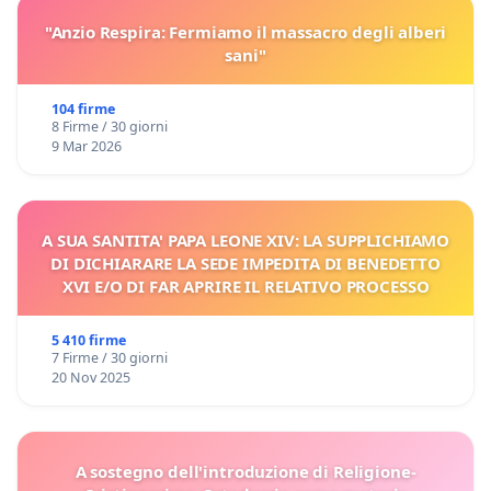
"Anzio Respira: Fermiamo il massacro degli alberi
sani"
104 firme
8 Firme / 30 giorni
9 Mar 2026
A SUA SANTITA' PAPA LEONE XIV: LA SUPPLICHIAMO
DI DICHIARARE LA SEDE IMPEDITA DI BENEDETTO
XVI E/O DI FAR APRIRE IL RELATIVO PROCESSO
5 410 firme
7 Firme / 30 giorni
20 Nov 2025
A sostegno dell'introduzione di Religione-