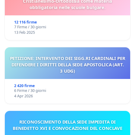
Cristianesimo-Ortodossia come materia
obbligatoria nelle scuole bulgare.
12 116 firme
7 Firme / 30 giorni
13 Feb 2025
PETIZIONE: INTERVENTO DEI SIGG.RI CARDINALI PER
DIFENDERE I DIRITTI DELLA SEDE APOSTOLICA (ART.
3 UDG)
2 420 firme
6 Firme / 30 giorni
4 Apr 2026
RICONOSCIMENTO DELLA SEDE IMPEDITA DI
BENEDETTO XVI E CONVOCAZIONE DEL CONCLAVE