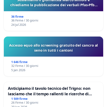
chiediamo la pubblicazione dei verbali Pfas-Pfba
sulla Pedemontana Veneta
36 firme
36 Firme / 30 giorni
24 Jul 2026
Accesso equo allo screening gratuito del cancro al
seno in tutti i cantoni
1 646 firme
32 Firme / 30 giorni
5 Jan 2026
Anticipiamo il tavolo tecnico del Trigno: non
lasciamo che il tempo rallenti le ricerche di
Domenico Racanati
1 509 firme
26 Firme / 30 giorni
20 Jun 2026