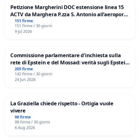
Petizione Margherini DOC estensione linea 15
ACTV da Marghera P.zza S. Antonio all'aeroporto
Marco Polo tariffa a € 1,50
151 firme
151 Firme / 30 giorni
9 Jul 2026
Commissione parlamentare d'inchiesta sulla
rete di Epstein e del Mossad: verità sugli Epstein
Files
205 firme
142 Firme / 30 giorni
24 Jun 2026
La Graziella chiede rispetto - Ortigia vuole
vivere
98 firme
98 Firme / 30 giorni
6 Aug 2026