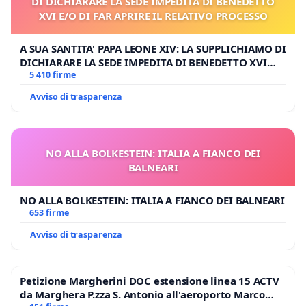
DI DICHIARARE LA SEDE IMPEDITA DI BENEDETTO
XVI E/O DI FAR APRIRE IL RELATIVO PROCESSO
A SUA SANTITA' PAPA LEONE XIV: LA SUPPLICHIAMO DI
DICHIARARE LA SEDE IMPEDITA DI BENEDETTO XVI
E/O DI FAR APRIRE IL RELATIVO PROCESSO
5 410 firme
Avviso di trasparenza
NO ALLA BOLKESTEIN: ITALIA A FIANCO DEI
BALNEARI
NO ALLA BOLKESTEIN: ITALIA A FIANCO DEI BALNEARI
653 firme
Avviso di trasparenza
Petizione Margherini DOC estensione linea 15 ACTV
da Marghera P.zza S. Antonio all'aeroporto Marco