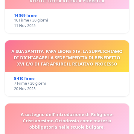
VERTICI DELLA RICERCA PUBBLICA
14 869 firme
16 Firme / 30 giorni
11 Nov 2025
A SUA SANTITA' PAPA LEONE XIV: LA SUPPLICHIAMO
DI DICHIARARE LA SEDE IMPEDITA DI BENEDETTO
XVI E/O DI FAR APRIRE IL RELATIVO PROCESSO
5 410 firme
7 Firme / 30 giorni
20 Nov 2025
A sostegno dell'introduzione di Religione-
Cristianesimo-Ortodossia come materia
obbligatoria nelle scuole bulgare.