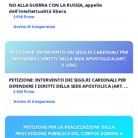
NO ALLA GUERRA CON LA RUSSIA, appello
dell'intellettualità libera
3 016 firme
Avviso di trasparenza
PETIZIONE: INTERVENTO DEI SIGG.RI CARDINALI PER
DIFENDERE I DIRITTI DELLA SEDE APOSTOLICA (ART.
3 UDG)
PETIZIONE: INTERVENTO DEI SIGG.RI CARDINALI PER
DIFENDERE I DIRITTI DELLA SEDE APOSTOLICA (ART. 3
UDG)
2 420 firme
Avviso di trasparenza
PETIZIONE PER LA REALIZZAZIONE DELLA
PROCESSIONE PUBBLICA DEL CORPUS DOMINI A