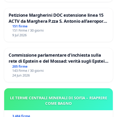
Petizione Margherini DOC estensione linea 15
ACTV da Marghera P.zza S. Antonio all'aeroporto
Marco Polo tariffa a € 1,50
151 firme
151 Firme / 30 giorni
9 Jul 2026
Commissione parlamentare d'inchiesta sulla
rete di Epstein e del Mossad: verità sugli Epstein
Files
205 firme
143 Firme / 30 giorni
24 Jun 2026
LE TERME CENTRALI MINERALI DI SOFIA – RIAPRIRE
COME BAGNO
3 484 firme