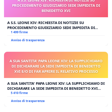
A S.S. LEONE XIV: RICHIESTA DI NOTIZIE SU
PROCEDIMENTO GIUDIZIARIO SEDE IMPEDITA DI
BENEDETTO XVI
A S.S. LEONE XIV: RICHIESTA DI NOTIZIE SU
PROCEDIMENTO GIUDIZIARIO SEDE IMPEDITA DI
BENEDETTO XVI
1 499 firme
Avviso di trasparenza
A SUA SANTITA' PAPA LEONE XIV: LA SUPPLICHIAMO
DI DICHIARARE LA SEDE IMPEDITA DI BENEDETTO
XVI E/O DI FAR APRIRE IL RELATIVO PROCESSO
A SUA SANTITA' PAPA LEONE XIV: LA SUPPLICHIAMO DI
DICHIARARE LA SEDE IMPEDITA DI BENEDETTO XVI
E/O DI FAR APRIRE IL RELATIVO PROCESSO
5 410 firme
Avviso di trasparenza