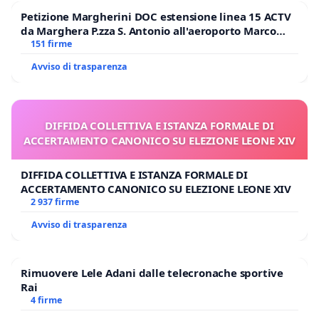
Petizione Margherini DOC estensione linea 15 ACTV
da Marghera P.zza S. Antonio all'aeroporto Marco
Polo tariffa a € 1,50
151 firme
Avviso di trasparenza
DIFFIDA COLLETTIVA E ISTANZA FORMALE DI
ACCERTAMENTO CANONICO SU ELEZIONE LEONE XIV
DIFFIDA COLLETTIVA E ISTANZA FORMALE DI
ACCERTAMENTO CANONICO SU ELEZIONE LEONE XIV
2 937 firme
Avviso di trasparenza
Rimuovere Lele Adani dalle telecronache sportive
Rai
4 firme