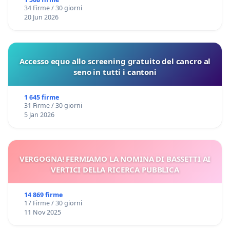
Domenico Racanati
34 Firme / 30 giorni
20 Jun 2026
Accesso equo allo screening gratuito del cancro al
seno in tutti i cantoni
1 645 firme
31 Firme / 30 giorni
5 Jan 2026
VERGOGNA! FERMIAMO LA NOMINA DI BASSETTI AI
VERTICI DELLA RICERCA PUBBLICA
14 869 firme
17 Firme / 30 giorni
11 Nov 2025