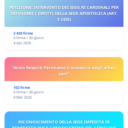
PETIZIONE: INTERVENTO DEI SIGG.RI CARDINALI PER
DIFENDERE I DIRITTI DELLA SEDE APOSTOLICA (ART.
3 UDG)
2 420 firme
6 Firme / 30 giorni
4 Apr 2026
"Anzio Respira: Fermiamo il massacro degli alberi
sani"
102 firme
6 Firme / 30 giorni
9 Mar 2026
RICONOSCIMENTO DELLA SEDE IMPEDITA DI
BENEDETTO XVI E CONVOCAZIONE DEL CONCLAVE