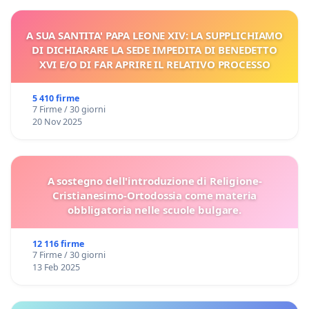
A SUA SANTITA' PAPA LEONE XIV: LA SUPPLICHIAMO
DI DICHIARARE LA SEDE IMPEDITA DI BENEDETTO
XVI E/O DI FAR APRIRE IL RELATIVO PROCESSO
5 410 firme
7 Firme / 30 giorni
20 Nov 2025
A sostegno dell'introduzione di Religione-
Cristianesimo-Ortodossia come materia
obbligatoria nelle scuole bulgare.
12 116 firme
7 Firme / 30 giorni
13 Feb 2025