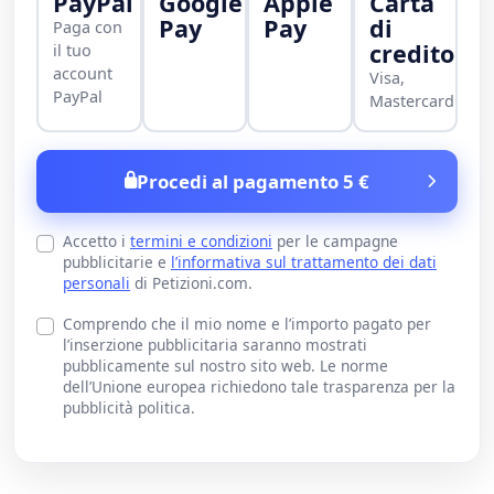
PayPal
Google
Apple
Carta
Pay
Pay
di
Paga con
credito
il tuo
account
Visa,
PayPal
Mastercard
Procedi al pagamento 5 €
Accetto i
termini e condizioni
per le campagne
pubblicitarie e
l’informativa sul trattamento dei dati
personali
di Petizioni.com.
Comprendo che il mio nome e l’importo pagato per
l’inserzione pubblicitaria saranno mostrati
pubblicamente sul nostro sito web. Le norme
dell’Unione europea richiedono tale trasparenza per la
pubblicità politica.