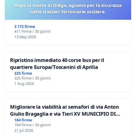
Dopo la morte di Diégo, agiamo per la sicurezza
nelle stazioni ferroviarie svizzere.
3 172 firme
411 Firme / 30 giorni
13 May 2026
Ripristino immediato 40 corse bus per il
quartiere Europa/Toscanini di Aprilia
325 firme
325 Firme / 30 giorni
1 Aug 2026
Migliorare la viabilità ai semafori di via Anton
Giulio Bragaglia e via Tieri XV MUNICIPIO DI
ROMA
184 firme
184 Firme / 30 giorni
21 Jul 2026