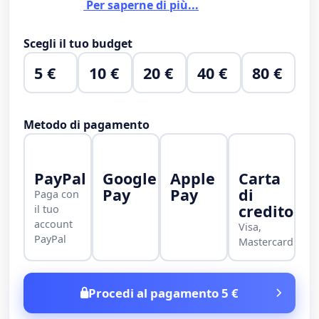
Per saperne di più...
Scegli il tuo budget
5 €
10 €
20 €
40 €
80 €
Metodo di pagamento
PayPal
Google
Apple
Carta
Pay
Pay
di
Paga con
credito
il tuo
account
Visa,
PayPal
Mastercard
Procedi al pagamento 5 €