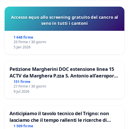
Accesso equo allo screening gratuito del cancro al
seno in tutti i cantoni
1 648 firme
33 Firme / 30 giorni
5 Jan 2026
Petizione Margherini DOC estensione linea 15
ACTV da Marghera P.zza S. Antonio all'aeroporto
Marco Polo tariffa a € 1,50
151 firme
27 Firme / 30 giorni
9 Jul 2026
Anticipiamo il tavolo tecnico del Trigno: non
lasciamo che il tempo rallenti le ricerche di
Domenico Racanati
1 509 firme