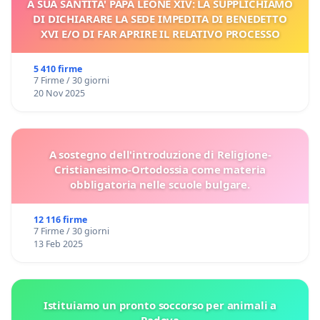
A SUA SANTITA' PAPA LEONE XIV: LA SUPPLICHIAMO
DI DICHIARARE LA SEDE IMPEDITA DI BENEDETTO
XVI E/O DI FAR APRIRE IL RELATIVO PROCESSO
5 410 firme
7 Firme / 30 giorni
20 Nov 2025
A sostegno dell'introduzione di Religione-
Cristianesimo-Ortodossia come materia
obbligatoria nelle scuole bulgare.
12 116 firme
7 Firme / 30 giorni
13 Feb 2025
Istituiamo un pronto soccorso per animali a
Padova