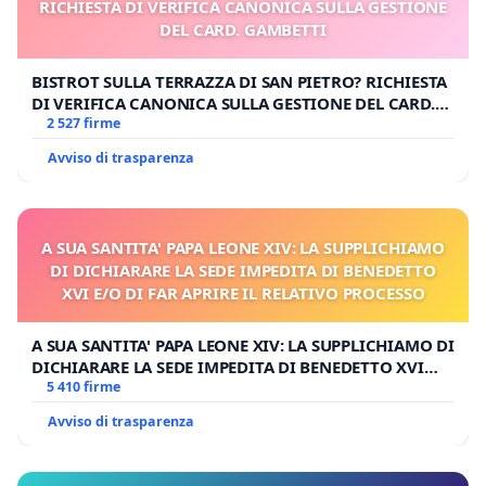
RICHIESTA DI VERIFICA CANONICA SULLA GESTIONE
DEL CARD. GAMBETTI
BISTROT SULLA TERRAZZA DI SAN PIETRO? RICHIESTA
DI VERIFICA CANONICA SULLA GESTIONE DEL CARD.
GAMBETTI
2 527 firme
Avviso di trasparenza
A SUA SANTITA' PAPA LEONE XIV: LA SUPPLICHIAMO
DI DICHIARARE LA SEDE IMPEDITA DI BENEDETTO
XVI E/O DI FAR APRIRE IL RELATIVO PROCESSO
A SUA SANTITA' PAPA LEONE XIV: LA SUPPLICHIAMO DI
DICHIARARE LA SEDE IMPEDITA DI BENEDETTO XVI
E/O DI FAR APRIRE IL RELATIVO PROCESSO
5 410 firme
Avviso di trasparenza