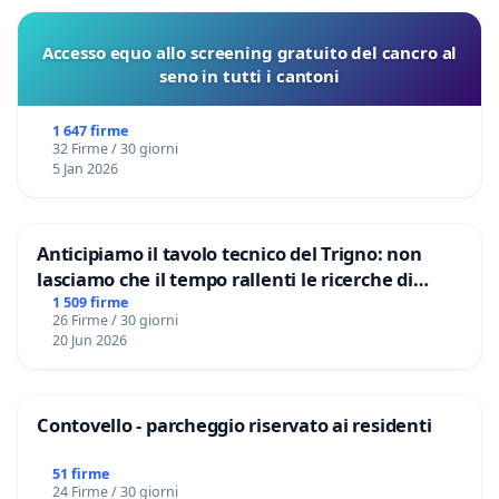
Accesso equo allo screening gratuito del cancro al
seno in tutti i cantoni
1 647 firme
32 Firme / 30 giorni
5 Jan 2026
Anticipiamo il tavolo tecnico del Trigno: non
lasciamo che il tempo rallenti le ricerche di
Domenico Racanati
1 509 firme
26 Firme / 30 giorni
20 Jun 2026
Contovello - parcheggio riservato ai residenti
51 firme
24 Firme / 30 giorni