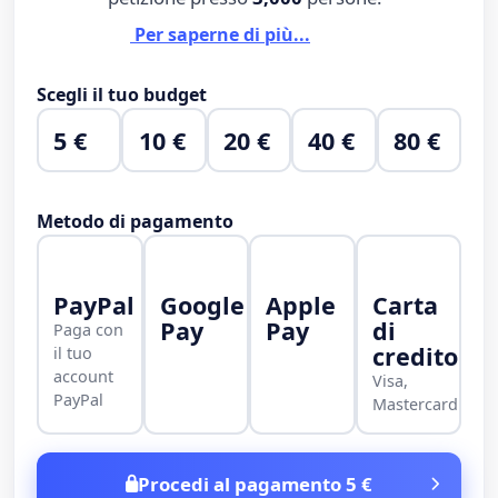
Per saperne di più...
Scegli il tuo budget
5 €
10 €
20 €
40 €
80 €
Metodo di pagamento
PayPal
Google
Apple
Carta
Pay
Pay
di
Paga con
credito
il tuo
account
Visa,
PayPal
Mastercard
Procedi al pagamento 5 €