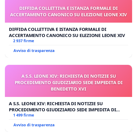
DIFFIDA COLLETTIVA E ISTANZA FORMALE DI
ACCERTAMENTO CANONICO SU ELEZIONE LEONE XIV
DIFFIDA COLLETTIVA E ISTANZA FORMALE DI
ACCERTAMENTO CANONICO SU ELEZIONE LEONE XIV
2 937 firme
Avviso di trasparenza
A S.S. LEONE XIV: RICHIESTA DI NOTIZIE SU
PROCEDIMENTO GIUDIZIARIO SEDE IMPEDITA DI
BENEDETTO XVI
A S.S. LEONE XIV: RICHIESTA DI NOTIZIE SU
PROCEDIMENTO GIUDIZIARIO SEDE IMPEDITA DI
BENEDETTO XVI
1 499 firme
Avviso di trasparenza