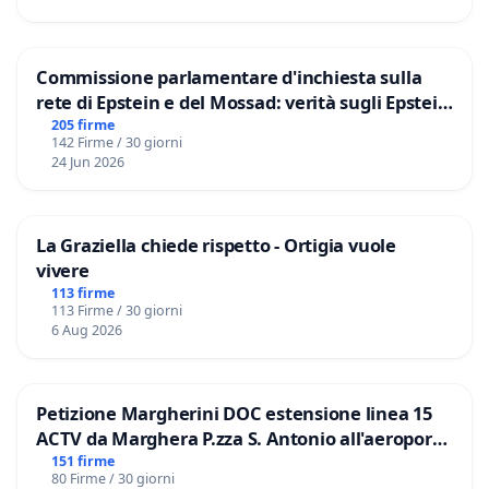
Commissione parlamentare d'inchiesta sulla
rete di Epstein e del Mossad: verità sugli Epstein
Files
205 firme
142 Firme / 30 giorni
24 Jun 2026
La Graziella chiede rispetto - Ortigia vuole
vivere
113 firme
113 Firme / 30 giorni
6 Aug 2026
Petizione Margherini DOC estensione linea 15
ACTV da Marghera P.zza S. Antonio all'aeroporto
Marco Polo tariffa a € 1,50
151 firme
80 Firme / 30 giorni