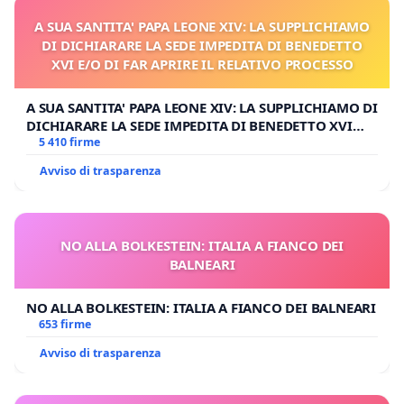
A SUA SANTITA' PAPA LEONE XIV: LA SUPPLICHIAMO
DI DICHIARARE LA SEDE IMPEDITA DI BENEDETTO
XVI E/O DI FAR APRIRE IL RELATIVO PROCESSO
A SUA SANTITA' PAPA LEONE XIV: LA SUPPLICHIAMO DI
DICHIARARE LA SEDE IMPEDITA DI BENEDETTO XVI
E/O DI FAR APRIRE IL RELATIVO PROCESSO
5 410 firme
Avviso di trasparenza
NO ALLA BOLKESTEIN: ITALIA A FIANCO DEI
BALNEARI
NO ALLA BOLKESTEIN: ITALIA A FIANCO DEI BALNEARI
653 firme
Avviso di trasparenza