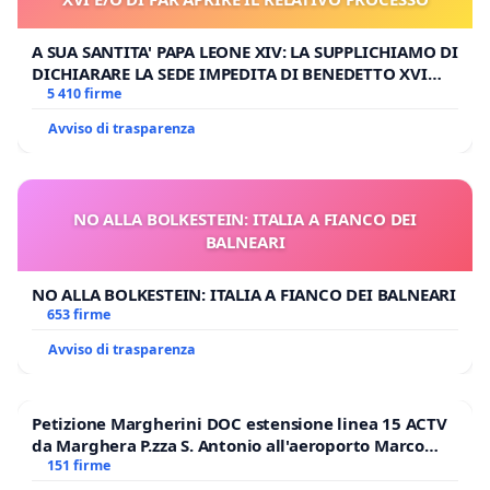
A SUA SANTITA' PAPA LEONE XIV: LA SUPPLICHIAMO DI
DICHIARARE LA SEDE IMPEDITA DI BENEDETTO XVI
E/O DI FAR APRIRE IL RELATIVO PROCESSO
5 410 firme
Avviso di trasparenza
NO ALLA BOLKESTEIN: ITALIA A FIANCO DEI
BALNEARI
NO ALLA BOLKESTEIN: ITALIA A FIANCO DEI BALNEARI
653 firme
Avviso di trasparenza
Petizione Margherini DOC estensione linea 15 ACTV
da Marghera P.zza S. Antonio all'aeroporto Marco
Polo tariffa a € 1,50
151 firme