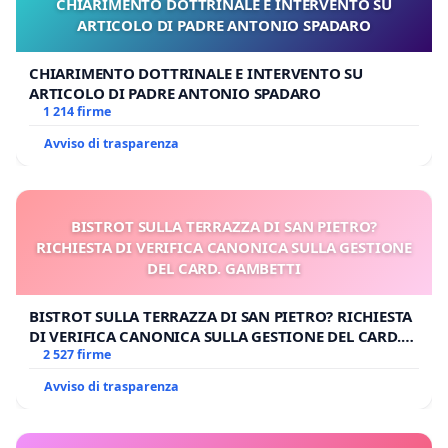
CHIARIMENTO DOTTRINALE E INTERVENTO SU
ARTICOLO DI PADRE ANTONIO SPADARO
CHIARIMENTO DOTTRINALE E INTERVENTO SU
ARTICOLO DI PADRE ANTONIO SPADARO
1 214 firme
Avviso di trasparenza
BISTROT SULLA TERRAZZA DI SAN PIETRO?
RICHIESTA DI VERIFICA CANONICA SULLA GESTIONE
DEL CARD. GAMBETTI
BISTROT SULLA TERRAZZA DI SAN PIETRO? RICHIESTA
DI VERIFICA CANONICA SULLA GESTIONE DEL CARD.
GAMBETTI
2 527 firme
Avviso di trasparenza