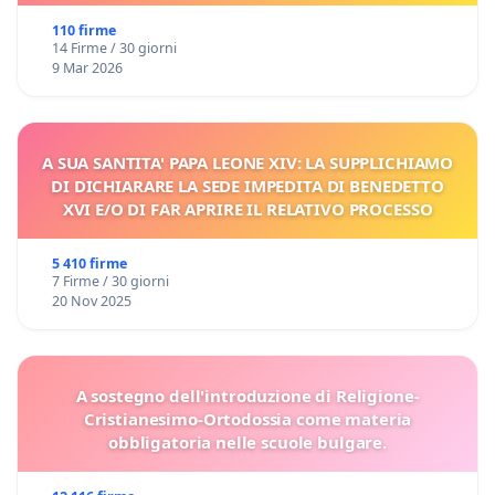
110 firme
14 Firme / 30 giorni
9 Mar 2026
A SUA SANTITA' PAPA LEONE XIV: LA SUPPLICHIAMO
DI DICHIARARE LA SEDE IMPEDITA DI BENEDETTO
XVI E/O DI FAR APRIRE IL RELATIVO PROCESSO
5 410 firme
7 Firme / 30 giorni
20 Nov 2025
A sostegno dell'introduzione di Religione-
Cristianesimo-Ortodossia come materia
obbligatoria nelle scuole bulgare.