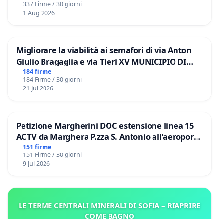
337 Firme / 30 giorni
1 Aug 2026
Migliorare la viabilità ai semafori di via Anton
Giulio Bragaglia e via Tieri XV MUNICIPIO DI
ROMA
184 firme
184 Firme / 30 giorni
21 Jul 2026
Petizione Margherini DOC estensione linea 15
ACTV da Marghera P.zza S. Antonio all'aeroporto
Marco Polo tariffa a € 1,50
151 firme
151 Firme / 30 giorni
9 Jul 2026
LE TERME CENTRALI MINERALI DI SOFIA – RIAPRIRE
COME BAGNO