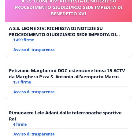
A S.S. LEONE XIV: RICHIESTA DI NOTIZIE SU
PROCEDIMENTO GIUDIZIARIO SEDE IMPEDITA DI
BENEDETTO XVI
A S.S. LEONE XIV: RICHIESTA DI NOTIZIE SU
PROCEDIMENTO GIUDIZIARIO SEDE IMPEDITA DI
BENEDETTO XVI
1 499 firme
Avviso di trasparenza
Petizione Margherini DOC estensione linea 15 ACTV
da Marghera P.zza S. Antonio all'aeroporto Marco
Polo tariffa a € 1,50
151 firme
Avviso di trasparenza
Rimuovere Lele Adani dalle telecronache sportive
Rai
4 firme
Avviso di trasparenza