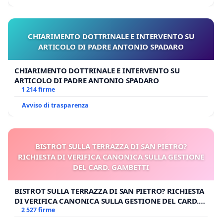
CHIARIMENTO DOTTRINALE E INTERVENTO SU
ARTICOLO DI PADRE ANTONIO SPADARO
CHIARIMENTO DOTTRINALE E INTERVENTO SU
ARTICOLO DI PADRE ANTONIO SPADARO
1 214 firme
Avviso di trasparenza
BISTROT SULLA TERRAZZA DI SAN PIETRO?
RICHIESTA DI VERIFICA CANONICA SULLA GESTIONE
DEL CARD. GAMBETTI
BISTROT SULLA TERRAZZA DI SAN PIETRO? RICHIESTA
DI VERIFICA CANONICA SULLA GESTIONE DEL CARD.
GAMBETTI
2 527 firme