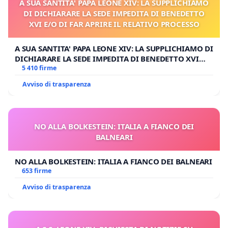
A SUA SANTITA' PAPA LEONE XIV: LA SUPPLICHIAMO
DI DICHIARARE LA SEDE IMPEDITA DI BENEDETTO
XVI E/O DI FAR APRIRE IL RELATIVO PROCESSO
A SUA SANTITA' PAPA LEONE XIV: LA SUPPLICHIAMO DI
DICHIARARE LA SEDE IMPEDITA DI BENEDETTO XVI
E/O DI FAR APRIRE IL RELATIVO PROCESSO
5 410 firme
Avviso di trasparenza
NO ALLA BOLKESTEIN: ITALIA A FIANCO DEI
BALNEARI
NO ALLA BOLKESTEIN: ITALIA A FIANCO DEI BALNEARI
653 firme
Avviso di trasparenza