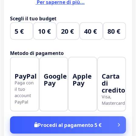
Per saperne di più...
Scegli il tuo budget
5 €
10 €
20 €
40 €
80 €
Metodo di pagamento
PayPal
Google
Apple
Carta
Pay
Pay
di
Paga con
credito
il tuo
account
Visa,
PayPal
Mastercard
Procedi al pagamento 5 €