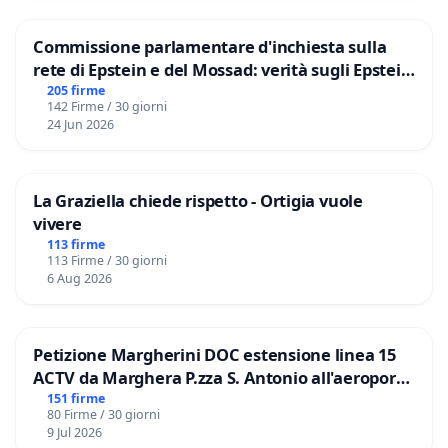
Commissione parlamentare d'inchiesta sulla
rete di Epstein e del Mossad: verità sugli Epstein
Files
205 firme
142 Firme / 30 giorni
24 Jun 2026
La Graziella chiede rispetto - Ortigia vuole
vivere
113 firme
113 Firme / 30 giorni
6 Aug 2026
Petizione Margherini DOC estensione linea 15
ACTV da Marghera P.zza S. Antonio all'aeroporto
Marco Polo tariffa a € 1,50
151 firme
80 Firme / 30 giorni
9 Jul 2026