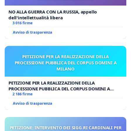
NO ALLA GUERRA CON LA RUSSIA, appello
dell'intellettualità libera
3 016 firme
Avviso di trasparenza
PETIZIONE PER LA REALIZZAZIONE DELLA
PROCESSIONE PUBBLICA DEL CORPUS DOMINI A
MILANO
PETIZIONE PER LA REALIZZAZIONE DELLA
PROCESSIONE PUBBLICA DEL CORPUS DOMINI A
MILANO
2 186 firme
Avviso di trasparenza
PETIZIONE: INTERVENTO DEI SIGG.RI CARDINALI PER