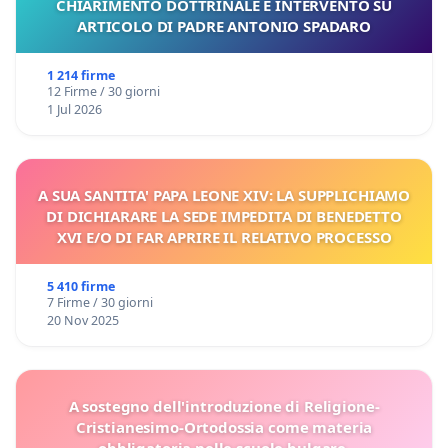
CHIARIMENTO DOTTRINALE E INTERVENTO SU
ARTICOLO DI PADRE ANTONIO SPADARO
1 214 firme
12 Firme / 30 giorni
1 Jul 2026
A SUA SANTITA' PAPA LEONE XIV: LA SUPPLICHIAMO
DI DICHIARARE LA SEDE IMPEDITA DI BENEDETTO
XVI E/O DI FAR APRIRE IL RELATIVO PROCESSO
5 410 firme
7 Firme / 30 giorni
20 Nov 2025
A sostegno dell'introduzione di Religione-
Cristianesimo-Ortodossia come materia
obbligatoria nelle scuole bulgare.