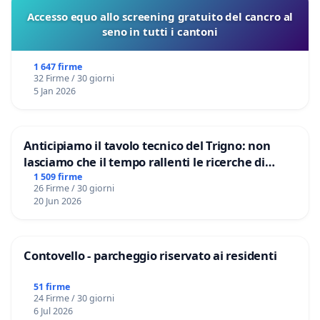
Accesso equo allo screening gratuito del cancro al
seno in tutti i cantoni
1 647 firme
32 Firme / 30 giorni
5 Jan 2026
Anticipiamo il tavolo tecnico del Trigno: non
lasciamo che il tempo rallenti le ricerche di
Domenico Racanati
1 509 firme
26 Firme / 30 giorni
20 Jun 2026
Contovello - parcheggio riservato ai residenti
51 firme
24 Firme / 30 giorni
6 Jul 2026