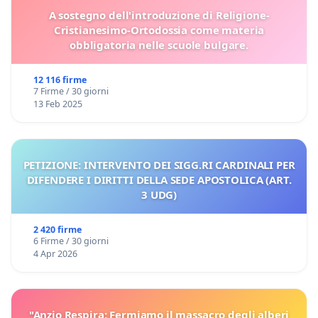
A sostegno dell'introduzione di Religione-
Cristianesimo-Ortodossia come materia
obbligatoria nelle scuole bulgare.
12 116 firme
7 Firme / 30 giorni
13 Feb 2025
PETIZIONE: INTERVENTO DEI SIGG.RI CARDINALI PER
DIFENDERE I DIRITTI DELLA SEDE APOSTOLICA (ART.
3 UDG)
2 420 firme
6 Firme / 30 giorni
4 Apr 2026
"Anzio Respira: Fermiamo il massacro degli alberi