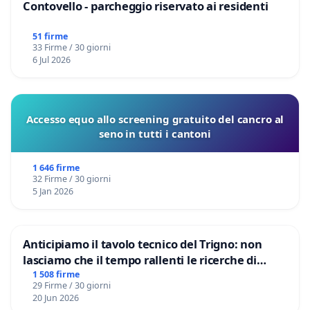
Contovello - parcheggio riservato ai residenti
51 firme
33 Firme / 30 giorni
6 Jul 2026
Accesso equo allo screening gratuito del cancro al
seno in tutti i cantoni
1 646 firme
32 Firme / 30 giorni
5 Jan 2026
Anticipiamo il tavolo tecnico del Trigno: non
lasciamo che il tempo rallenti le ricerche di
Domenico Racanati
1 508 firme
29 Firme / 30 giorni
20 Jun 2026