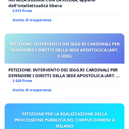
dell'intellettualità libera
3 015 firme
Avviso di trasparenza
PETIZIONE: INTERVENTO DEI SIGG.RI CARDINALI PER
DIFENDERE I DIRITTI DELLA SEDE APOSTOLICA (ART.
3 UDG)
PETIZIONE: INTERVENTO DEI SIGG.RI CARDINALI PER
DIFENDERE I DIRITTI DELLA SEDE APOSTOLICA (ART. 3
UDG)
2 420 firme
Avviso di trasparenza
PETIZIONE PER LA REALIZZAZIONE DELLA
PROCESSIONE PUBBLICA DEL CORPUS DOMINI A
MILANO