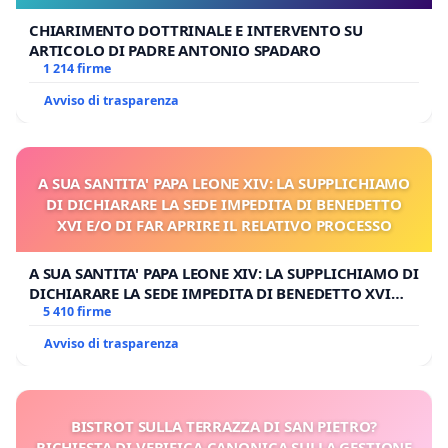
CHIARIMENTO DOTTRINALE E INTERVENTO SU
ARTICOLO DI PADRE ANTONIO SPADARO
1 214 firme
Avviso di trasparenza
A SUA SANTITA' PAPA LEONE XIV: LA SUPPLICHIAMO
DI DICHIARARE LA SEDE IMPEDITA DI BENEDETTO
XVI E/O DI FAR APRIRE IL RELATIVO PROCESSO
A SUA SANTITA' PAPA LEONE XIV: LA SUPPLICHIAMO DI
DICHIARARE LA SEDE IMPEDITA DI BENEDETTO XVI
E/O DI FAR APRIRE IL RELATIVO PROCESSO
5 410 firme
Avviso di trasparenza
BISTROT SULLA TERRAZZA DI SAN PIETRO?
RICHIESTA DI VERIFICA CANONICA SULLA GESTIONE