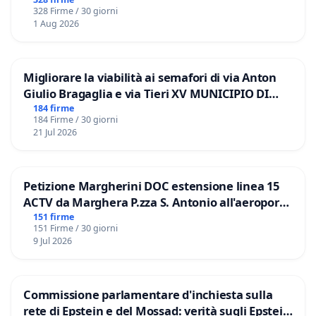
328 Firme / 30 giorni
1 Aug 2026
Migliorare la viabilità ai semafori di via Anton
Giulio Bragaglia e via Tieri XV MUNICIPIO DI
ROMA
184 firme
184 Firme / 30 giorni
21 Jul 2026
Petizione Margherini DOC estensione linea 15
ACTV da Marghera P.zza S. Antonio all'aeroporto
Marco Polo tariffa a € 1,50
151 firme
151 Firme / 30 giorni
9 Jul 2026
Commissione parlamentare d'inchiesta sulla
rete di Epstein e del Mossad: verità sugli Epstein