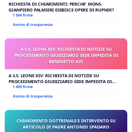
RICHIESTA DI CHIARIMENTI: PERCHE' MONS.
GIANPIERO PALMIERI ESIBISCE OPERE DI RUPNIK?
1 504 firme
Avviso di trasparenza
A S.S. LEONE XIV: RICHIESTA DI NOTIZIE SU
PROCEDIMENTO GIUDIZIARIO SEDE IMPEDITA DI
BENEDETTO XVI
A S.S. LEONE XIV: RICHIESTA DI NOTIZIE SU
PROCEDIMENTO GIUDIZIARIO SEDE IMPEDITA DI
BENEDETTO XVI
1 499 firme
Avviso di trasparenza
CHIARIMENTO DOTTRINALE E INTERVENTO SU
ARTICOLO DI PADRE ANTONIO SPADARO