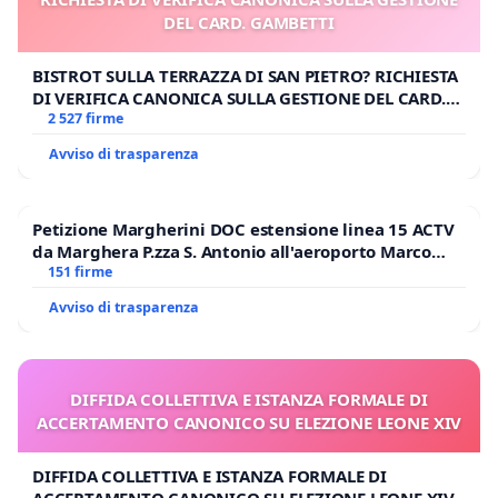
DEL CARD. GAMBETTI
BISTROT SULLA TERRAZZA DI SAN PIETRO? RICHIESTA
DI VERIFICA CANONICA SULLA GESTIONE DEL CARD.
GAMBETTI
2 527 firme
Avviso di trasparenza
Petizione Margherini DOC estensione linea 15 ACTV
da Marghera P.zza S. Antonio all'aeroporto Marco
Polo tariffa a € 1,50
151 firme
Avviso di trasparenza
DIFFIDA COLLETTIVA E ISTANZA FORMALE DI
ACCERTAMENTO CANONICO SU ELEZIONE LEONE XIV
DIFFIDA COLLETTIVA E ISTANZA FORMALE DI