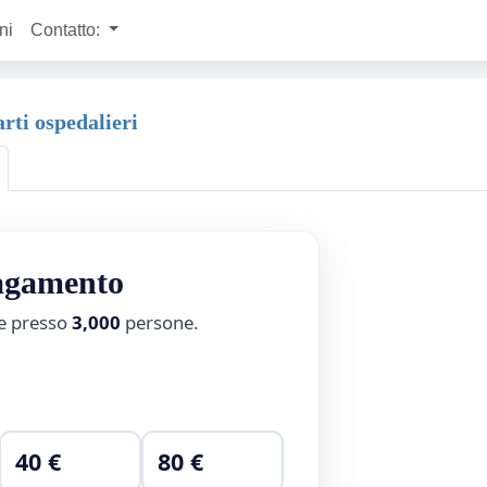
ni
Contatto:
arti ospedalieri
pagamento
ne presso
3,000
persone.
40 €
80 €