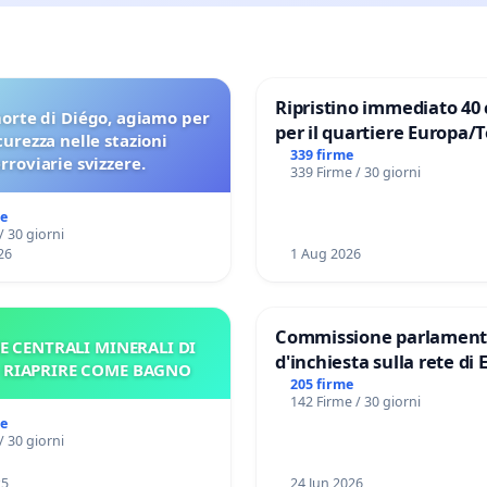
Ripristino immediato 40 
orte di Diégo, agiamo per
per il quartiere Europa/
icurezza nelle stazioni
di Aprilia
339 firme
erroviarie svizzere.
339 Firme / 30 giorni
me
/ 30 giorni
26
1 Aug 2026
Commissione parlament
E CENTRALI MINERALI DI
d'inchiesta sulla rete di 
– RIAPRIRE COME BAGNO
del Mossad: verità sugli 
205 firme
142 Firme / 30 giorni
Files
me
/ 30 giorni
25
24 Jun 2026