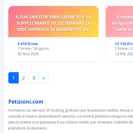
A SUA SANTITA' PAPA LEONE XIV: LA
A soste
SUPPLICHIAMO DI DICHIARARE LA
Religione
SEDE IMPEDITA DI BENEDETTO XVI
come ma
E/O DI FAR APRIRE IL RELATIVO
PROCESSO
5 410 firme
12 116 fi
7 Firme / 30 giorni
7 Firme / 
20 Nov 2025
13 Feb 20
1
2
3
»
Petizioni.com
Forniamo un servizio di hosting gratuito per le petizioni online. Avvia 
usando il nostro straordinario servizio. Le nostre petizioni vengono men
perciò creare una petizione è un ottimo modo per ottenere visibilità da
prendono le decisioni.