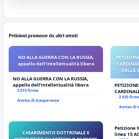
Petizioni promosse da altri utenti
NO ALLA GUERRA CON LA RUSSIA,
PETIZIONE
appello dell'intellettualità libera
CARDINALI
DELLA 
NO ALLA GUERRA CON LA RUSSIA,
appello dell'intellettualità libera
PETIZIONE
3 015 firme
CARDINALI
DELLA SED
2 420 firm
Avviso di trasparenza
Avviso di
Petizione 
CHIARIMENTO DOTTRINALE E
linea 15 A
INTERVENTO SU ARTICOLO DI PADRE