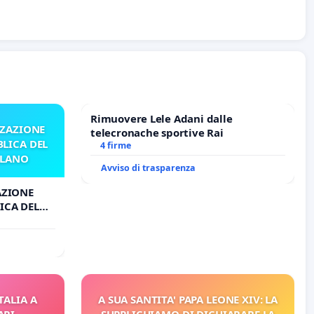
Rimuovere Lele Adani dalle
ZZAZIONE
telecronache sportive Rai
LICA DEL
4 firme
ILANO
Avviso di trasparenza
AZIONE
ICA DEL
O
TALIA A
A SUA SANTITA' PAPA LEONE XIV: LA
ARI
SUPPLICHIAMO DI DICHIARARE LA