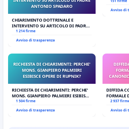
Antonio al
151 firme
ANTONIO SPADARO
tariffa a €
Avviso di
CHIARIMENTO DOTTRINALE E
INTERVENTO SU ARTICOLO DI PADRE
ANTONIO SPADARO
1 214 firme
Avviso di trasparenza
RICHIESTA DI CHIARIMENTI: PERCHE'
DIFFID
MONS. GIANPIERO PALMIERI
FORMA
ESIBISCE OPERE DI RUPNIK?
CANONICO
RICHIESTA DI CHIARIMENTI: PERCHE'
DIFFIDA C
MONS. GIANPIERO PALMIERI ESIBISCE
FORMALE 
OPERE DI RUPNIK?
1 504 firme
CANONICO 
2 937 firm
Avviso di trasparenza
Avviso di