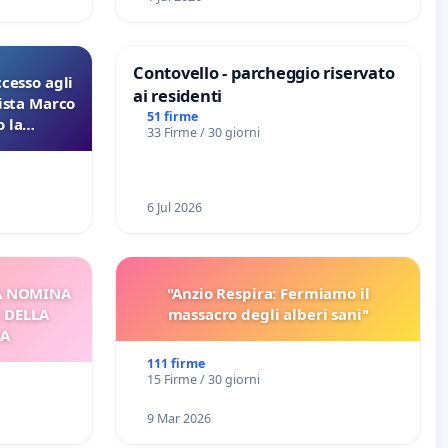
Contovello - parcheggio riservato
ccesso agli
ai residenti
lista Marco
51 firme
 la
33 Firme / 30 giorni
 Pfas-Pfba
eneta
6 Jul 2026
A NOMINA
"Anzio Respira: Fermiamo il
I DELLA
massacro degli alberi sani"
CA
111 firme
15 Firme / 30 giorni
9 Mar 2026