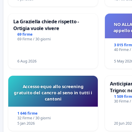
La Graziella chiede rispetto -
NO ALLA
Ortigia vuole vivere
appello 
69 firme
69 Firme / 30 giorni
3 015 fir
40 Firme /
6 Aug 2026
5 May 202
Anticipia
Accesso equo allo screening
Trigno: n
gratuito del cancro al seno in tutti i
rallenti 
1 509 fir
cantoni
30 Firme /
Racanati
1 646 firme
32 Firme / 30 giorni
5 Jan 2026
20 Jun 202