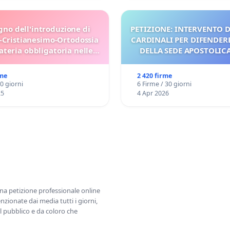
gno dell'introduzione di
PETIZIONE: INTERVENTO D
-Cristianesimo-Ortodossia
CARDINALI PER DIFENDERE
teria obbligatoria nelle
DELLA SEDE APOSTOLICA 
scuole bulgare.
UDG)
rme
2 420 firme
30 giorni
6 Firme / 30 giorni
25
4 Apr 2026
una petizione professionale online
zionate dai media tutti i giorni,
l pubblico e da coloro che