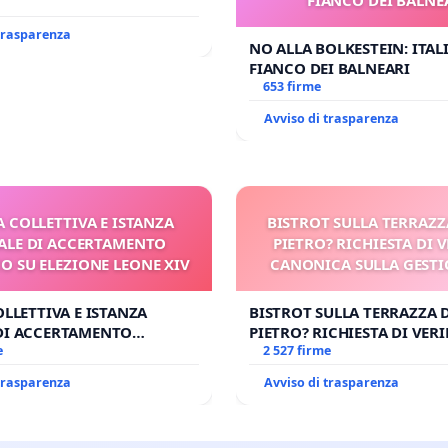
l'aeroporto Marco Polo
 1,50
 trasparenza
NO ALLA BOLKESTEIN: ITAL
FIANCO DEI BALNEARI
653 firme
Avviso di trasparenza
A COLLETTIVA E ISTANZA
BISTROT SULLA TERRAZZ
LE DI ACCERTAMENTO
PIETRO? RICHIESTA DI V
 SU ELEZIONE LEONE XIV
CANONICA SULLA GESTI
CARD. GAMBETT
OLLETTIVA E ISTANZA
BISTROT SULLA TERRAZZA 
DI ACCERTAMENTO
PIETRO? RICHIESTA DI VERI
SU ELEZIONE LEONE XIV
e
CANONICA SULLA GESTION
2 527 firme
CARD. GAMBETTI
 trasparenza
Avviso di trasparenza