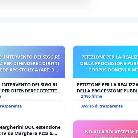
: INTERVENTO DEI SIGG.RI
PETIZIONE PER LA REALI
 PER DIFENDERE I DIRITTI
DELLA PROCESSIONE PUBB
SEDE APOSTOLICA (ART. 3
CORPUS DOMINI A M
UDG)
: INTERVENTO DEI SIGG.RI
PETIZIONE PER LA REALIZZ
 PER DIFENDERE I DIRITTI
DELLA PROCESSIONE PUBBL
E APOSTOLICA (ART. 3 UDG)
e
CORPUS DOMINI A MILAN
2 186 firme
 trasparenza
Avviso di trasparenza
Margherini DOC estensione
NO ALLA BOLKESTEIN: I
CTV da Marghera P.zza S.
FIANCO DEI BALNE