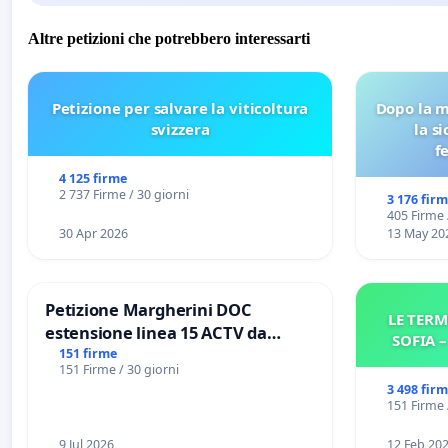
Altre petizioni che potrebbero interessarti
Petizione per salvare la viticoltura
Dopo la m
svizzera
la s
f
4 125 firme
2 737 Firme / 30 giorni
3 176 fir
405 Firme 
30 Apr 2026
13 May 20
Petizione Margherini DOC
LE TERM
estensione linea 15 ACTV da
SOFIA 
Marghera P.zza S. Antonio
151 firme
151 Firme / 30 giorni
all'aeroporto Marco Polo tariffa a
3 498 fir
€ 1,50
151 Firme 
9 Jul 2026
12 Feb 20