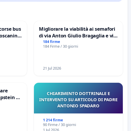
corse bus
Migliorare la viabilità ai semafori
Toscanini
di via Anton Giulio Bragaglia e via
Tieri XV MUNICIPIO DI ROMA
184 firme
184 Firme / 30 giorni
21 Jul 2026
are
CHIARIMENTO DOTTRINALE E
Epstein e
INTERVENTO SU ARTICOLO DI PADRE
Epstein
ANTONIO SPADARO
1 214 firme
90 Firme / 30 giorni
1 Jul 2026