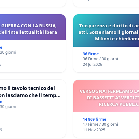
 GUERRA CON LA RUSSIA,
Trasparenza e diritto di a
dell'intellettualità libera
atti. Sosteniamo il giorna
Milioni e chiediamo
pubblicazione dei verbali
me
sulla Pedemontana V
 30 giorni
36 firme
36 Firme / 30 giorni
6
24 Jul 2026
mo il tavolo tecnico del
VERGOGNA! FERMIAMO L
on lasciamo che il tempo
DI BASSETTI AI VERTIC
le ricerche di Domenico
me
RICERCA PUBBLI
 30 giorni
14 869 firme
17 Firme / 30 giorni
6
11 Nov 2025