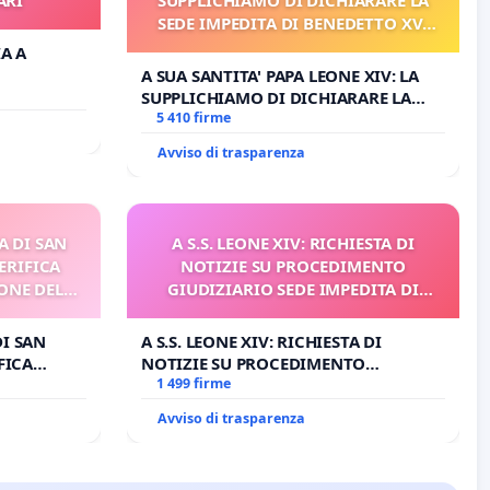
SEDE IMPEDITA DI BENEDETTO XVI
E/O DI FAR APRIRE IL RELATIVO
IA A
PROCESSO
A SUA SANTITA' PAPA LEONE XIV: LA
SUPPLICHIAMO DI DICHIARARE LA
SEDE IMPEDITA DI BENEDETTO XVI E/O
5 410 firme
DI FAR APRIRE IL RELATIVO PROCESSO
Avviso di trasparenza
A DI SAN
A S.S. LEONE XIV: RICHIESTA DI
ERIFICA
NOTIZIE SU PROCEDIMENTO
ONE DEL
GIUDIZIARIO SEDE IMPEDITA DI
I
BENEDETTO XVI
DI SAN
A S.S. LEONE XIV: RICHIESTA DI
FICA
NOTIZIE SU PROCEDIMENTO
E DEL
GIUDIZIARIO SEDE IMPEDITA DI
1 499 firme
BENEDETTO XVI
Avviso di trasparenza