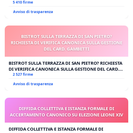
E/O DI FAR APRIRE IL RELATIVO PROCESSO
5 410 firme
Avviso di trasparenza
BISTROT SULLA TERRAZZA DI SAN PIETRO?
RICHIESTA DI VERIFICA CANONICA SULLA GESTIONE
DEL CARD. GAMBETTI
BISTROT SULLA TERRAZZA DI SAN PIETRO? RICHIESTA
DI VERIFICA CANONICA SULLA GESTIONE DEL CARD.
GAMBETTI
2 527 firme
Avviso di trasparenza
DIFFIDA COLLETTIVA E ISTANZA FORMALE DI
ACCERTAMENTO CANONICO SU ELEZIONE LEONE XIV
DIFFIDA COLLETTIVA E ISTANZA FORMALE DI