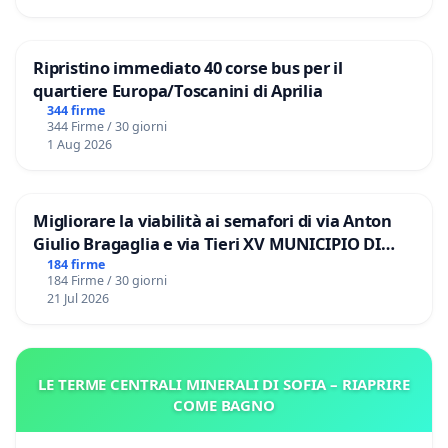
Ripristino immediato 40 corse bus per il
quartiere Europa/Toscanini di Aprilia
344 firme
344 Firme / 30 giorni
1 Aug 2026
Migliorare la viabilità ai semafori di via Anton
Giulio Bragaglia e via Tieri XV MUNICIPIO DI
ROMA
184 firme
184 Firme / 30 giorni
21 Jul 2026
LE TERME CENTRALI MINERALI DI SOFIA – RIAPRIRE
COME BAGNO