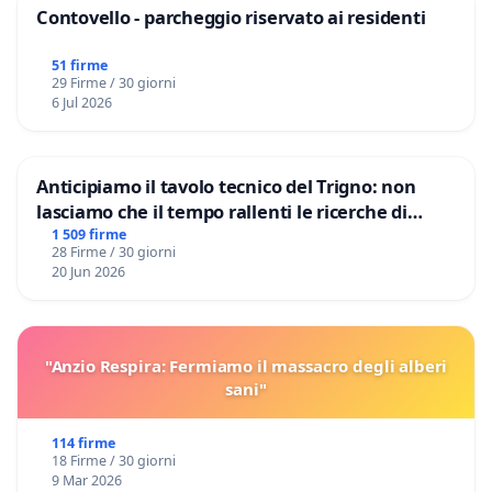
Contovello - parcheggio riservato ai residenti
51 firme
29 Firme / 30 giorni
6 Jul 2026
Anticipiamo il tavolo tecnico del Trigno: non
lasciamo che il tempo rallenti le ricerche di
Domenico Racanati
1 509 firme
28 Firme / 30 giorni
20 Jun 2026
"Anzio Respira: Fermiamo il massacro degli alberi
sani"
114 firme
18 Firme / 30 giorni
9 Mar 2026