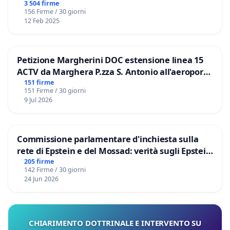
3 504 firme
156 Firme / 30 giorni
12 Feb 2025
Petizione Margherini DOC estensione linea 15
ACTV da Marghera P.zza S. Antonio all'aeroporto
Marco Polo tariffa a € 1,50
151 firme
151 Firme / 30 giorni
9 Jul 2026
Commissione parlamentare d'inchiesta sulla
rete di Epstein e del Mossad: verità sugli Epstein
Files
205 firme
142 Firme / 30 giorni
24 Jun 2026
CHIARIMENTO DOTTRINALE E INTERVENTO SU