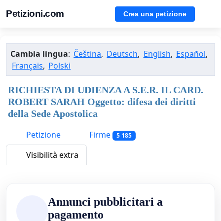
Petizioni.com
Crea una petizione
Cambia lingua
:
Čeština
,
Deutsch
,
English
,
Español
,
Français
,
Polski
RICHIESTA DI UDIENZA A S.E.R. IL CARD.
ROBERT SARAH Oggetto: difesa dei diritti
della Sede Apostolica
Petizione
Firme
5 185
Visibilità extra
Annunci pubblicitari a
pagamento