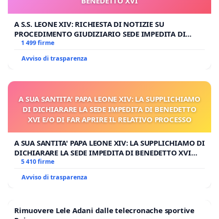
BENEDETTO XVI
A S.S. LEONE XIV: RICHIESTA DI NOTIZIE SU
PROCEDIMENTO GIUDIZIARIO SEDE IMPEDITA DI
BENEDETTO XVI
1 499 firme
Avviso di trasparenza
A SUA SANTITA' PAPA LEONE XIV: LA SUPPLICHIAMO
DI DICHIARARE LA SEDE IMPEDITA DI BENEDETTO
XVI E/O DI FAR APRIRE IL RELATIVO PROCESSO
A SUA SANTITA' PAPA LEONE XIV: LA SUPPLICHIAMO DI
DICHIARARE LA SEDE IMPEDITA DI BENEDETTO XVI
E/O DI FAR APRIRE IL RELATIVO PROCESSO
5 410 firme
Avviso di trasparenza
Rimuovere Lele Adani dalle telecronache sportive