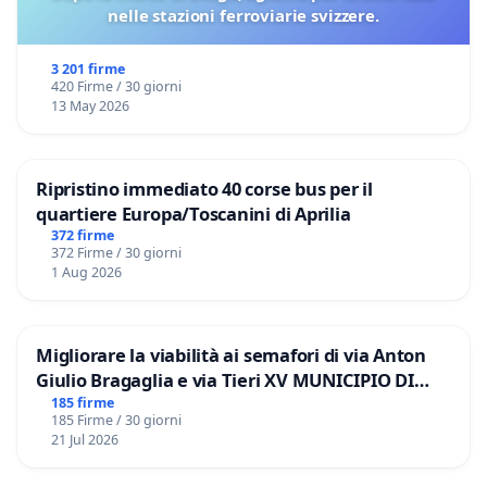
nelle stazioni ferroviarie svizzere.
3 201 firme
420 Firme / 30 giorni
13 May 2026
Ripristino immediato 40 corse bus per il
quartiere Europa/Toscanini di Aprilia
372 firme
372 Firme / 30 giorni
1 Aug 2026
Migliorare la viabilità ai semafori di via Anton
Giulio Bragaglia e via Tieri XV MUNICIPIO DI
ROMA
185 firme
185 Firme / 30 giorni
21 Jul 2026