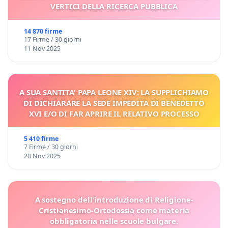
VERTICI DELLA RICERCA PUBBLICA
14 870 firme
17 Firme / 30 giorni
11 Nov 2025
A SUA SANTITA' PAPA LEONE XIV: LA SUPPLICHIAMO
DI DICHIARARE LA SEDE IMPEDITA DI BENEDETTO
XVI E/O DI FAR APRIRE IL RELATIVO PROCESSO
5 410 firme
7 Firme / 30 giorni
20 Nov 2025
A sostegno dell'introduzione di Religione-
Cristianesimo-Ortodossia come materia
obbligatoria nelle scuole bulgare.