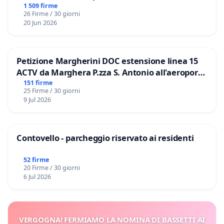
Domenico Racanati
1 509 firme
26 Firme / 30 giorni
20 Jun 2026
Petizione Margherini DOC estensione linea 15
ACTV da Marghera P.zza S. Antonio all'aeroporto
Marco Polo tariffa a € 1,50
151 firme
25 Firme / 30 giorni
9 Jul 2026
Contovello - parcheggio riservato ai residenti
52 firme
20 Firme / 30 giorni
6 Jul 2026
VERGOGNA! FERMIAMO LA NOMINA DI BASSETTI AI