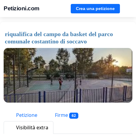
Petizioni.com
Crea una petizione
riqualifica del campo da basket del parco
comunale costantino di soccavo
Petizione
Firme
62
Visibilità extra