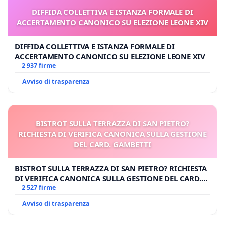
DIFFIDA COLLETTIVA E ISTANZA FORMALE DI
ACCERTAMENTO CANONICO SU ELEZIONE LEONE XIV
DIFFIDA COLLETTIVA E ISTANZA FORMALE DI
ACCERTAMENTO CANONICO SU ELEZIONE LEONE XIV
2 937 firme
Avviso di trasparenza
BISTROT SULLA TERRAZZA DI SAN PIETRO?
RICHIESTA DI VERIFICA CANONICA SULLA GESTIONE
DEL CARD. GAMBETTI
BISTROT SULLA TERRAZZA DI SAN PIETRO? RICHIESTA
DI VERIFICA CANONICA SULLA GESTIONE DEL CARD.
GAMBETTI
2 527 firme
Avviso di trasparenza