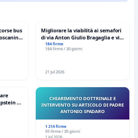
corse bus
Migliorare la viabilità ai semafori
Toscanini
di via Anton Giulio Bragaglia e via
Tieri XV MUNICIPIO DI ROMA
184 firme
184 Firme / 30 giorni
21 Jul 2026
are
CHIARIMENTO DOTTRINALE E
Epstein e
INTERVENTO SU ARTICOLO DI PADRE
Epstein
ANTONIO SPADARO
1 214 firme
95 Firme / 30 giorni
1 Jul 2026