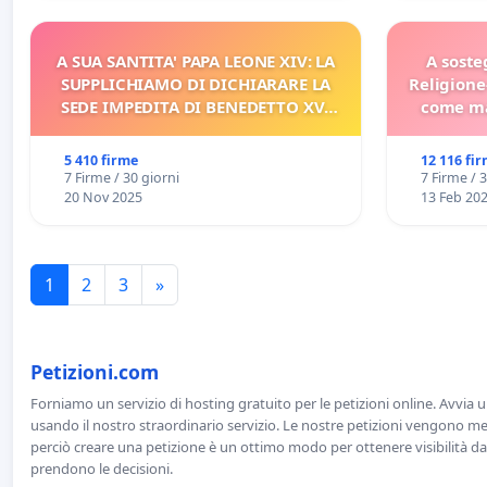
A SUA SANTITA' PAPA LEONE XIV: LA
A soste
SUPPLICHIAMO DI DICHIARARE LA
Religione
SEDE IMPEDITA DI BENEDETTO XVI
come ma
E/O DI FAR APRIRE IL RELATIVO
PROCESSO
5 410 firme
12 116 fi
7 Firme / 30 giorni
7 Firme / 
20 Nov 2025
13 Feb 20
1
2
3
»
Petizioni.com
Forniamo un servizio di hosting gratuito per le petizioni online. Avvia 
usando il nostro straordinario servizio. Le nostre petizioni vengono men
perciò creare una petizione è un ottimo modo per ottenere visibilità da
prendono le decisioni.