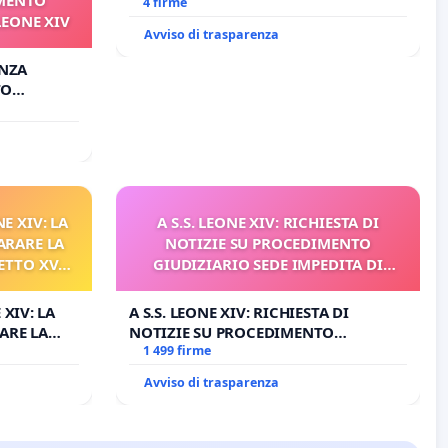
4 firme
LEONE XIV
Avviso di trasparenza
ANZA
TO
ONE XIV
E XIV: LA
A S.S. LEONE XIV: RICHIESTA DI
ARARE LA
NOTIZIE SU PROCEDIMENTO
ETTO XVI
GIUDIZIARIO SEDE IMPEDITA DI
ELATIVO
BENEDETTO XVI
 XIV: LA
A S.S. LEONE XIV: RICHIESTA DI
ARE LA
NOTIZIE SU PROCEDIMENTO
TO XVI E/O
GIUDIZIARIO SEDE IMPEDITA DI
1 499 firme
O PROCESSO
BENEDETTO XVI
Avviso di trasparenza