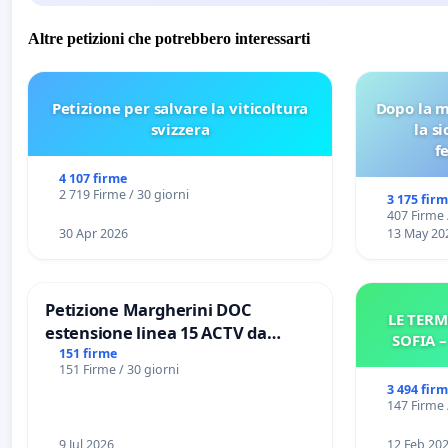
Altre petizioni che potrebbero interessarti
Petizione per salvare la viticoltura
Dopo la m
svizzera
la s
f
4 107 firme
2 719 Firme / 30 giorni
3 175 fir
407 Firme 
30 Apr 2026
13 May 20
Petizione Margherini DOC
LE TERM
estensione linea 15 ACTV da
SOFIA 
Marghera P.zza S. Antonio
151 firme
151 Firme / 30 giorni
all'aeroporto Marco Polo tariffa a
3 494 fir
€ 1,50
147 Firme 
9 Jul 2026
12 Feb 20