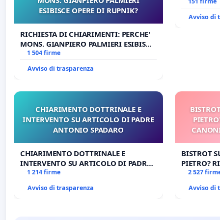
Antonio al
151 firme
ESIBISCE OPERE DI RUPNIK?
tariffa a €
Avviso di
RICHIESTA DI CHIARIMENTI: PERCHE'
MONS. GIANPIERO PALMIERI ESIBISCE
OPERE DI RUPNIK?
1 504 firme
Avviso di trasparenza
CHIARIMENTO DOTTRINALE E
BISTROT
INTERVENTO SU ARTICOLO DI PADRE
PIETRO
ANTONIO SPADARO
CANONI
CHIARIMENTO DOTTRINALE E
BISTROT S
INTERVENTO SU ARTICOLO DI PADRE
PIETRO? RI
ANTONIO SPADARO
1 214 firme
CANONICA 
2 527 firm
CARD. GAM
Avviso di trasparenza
Avviso di