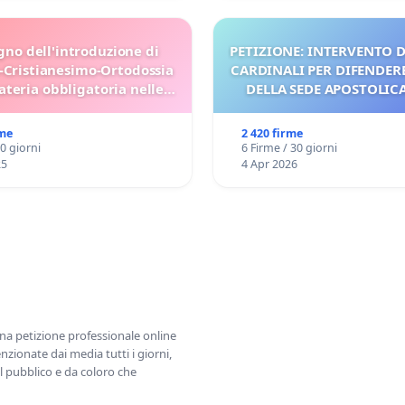
gno dell'introduzione di
PETIZIONE: INTERVENTO D
-Cristianesimo-Ortodossia
CARDINALI PER DIFENDERE
teria obbligatoria nelle
DELLA SEDE APOSTOLICA 
scuole bulgare.
UDG)
rme
2 420 firme
30 giorni
6 Firme / 30 giorni
25
4 Apr 2026
una petizione professionale online
zionate dai media tutti i giorni,
l pubblico e da coloro che