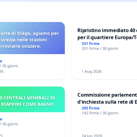
Ripristino immediato 40 
orte di Diégo, agiamo per
per il quartiere Europa/
icurezza nelle stazioni
di Aprilia
331 firme
erroviarie svizzere.
331 Firme / 30 giorni
me
/ 30 giorni
26
1 Aug 2026
Commissione parlament
E CENTRALI MINERALI DI
d'inchiesta sulla rete di 
– RIAPRIRE COME BAGNO
del Mossad: verità sugli 
205 firme
142 Firme / 30 giorni
Files
me
/ 30 giorni
25
24 Jun 2026