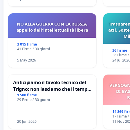
NO ALLA GUERRA CON LA RUSSIA,
Trasparenz
appello dell'intellettualità libera
atti. Sost
Mi
pubblicaz
3 015 firme
sull
41 Firme / 30 giorni
36 firme
36 Firme /
5 May 2026
24 Jul 202
Anticipiamo il tavolo tecnico del
VERGOGN
Trigno: non lasciamo che il tempo
DI BAS
rallenti le ricerche di Domenico
1 508 firme
R
29 Firme / 30 giorni
Racanati
14 869 fi
17 Firme /
20 Jun 2026
11 Nov 20