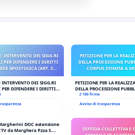
: INTERVENTO DEI SIGG.RI
PETIZIONE PER LA REALI
 PER DIFENDERE I DIRITTI
DELLA PROCESSIONE PUBB
SEDE APOSTOLICA (ART. 3
CORPUS DOMINI A M
UDG)
: INTERVENTO DEI SIGG.RI
PETIZIONE PER LA REALIZZ
 PER DIFENDERE I DIRITTI
DELLA PROCESSIONE PUBBL
E APOSTOLICA (ART. 3 UDG)
e
CORPUS DOMINI A MILAN
2 186 firme
 trasparenza
Avviso di trasparenza
Margherini DOC estensione
DIFFIDA COLLETTIVA E 
CTV da Marghera P.zza S.
FORMALE DI ACCERT