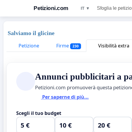
Petizioni.com
Sfoglia le petizio
IT ▼
Salviamo il glicine
Petizione
Firme
Visibilità extra
230
Annunci pubblicitari a 
Petizioni.com promuoverà questa petizio
Per saperne di più...
Scegli il tuo budget
5 €
10 €
20 €