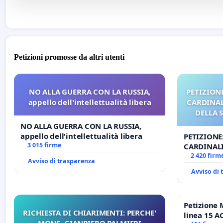
Petizioni promosse da altri utenti
NO ALLA GUERRA CON LA RUSSIA,
PETIZIONE
appello dell'intellettualità libera
CARDINALI
DELLA 
NO ALLA GUERRA CON LA RUSSIA,
appello dell'intellettualità libera
PETIZIONE
3 015 firme
CARDINALI
DELLA SED
2 420 firm
Avviso di trasparenza
Avviso di
Petizione 
RICHIESTA DI CHIARIMENTI: PERCHE'
linea 15 A
MONS. GIANPIERO PALMIERI