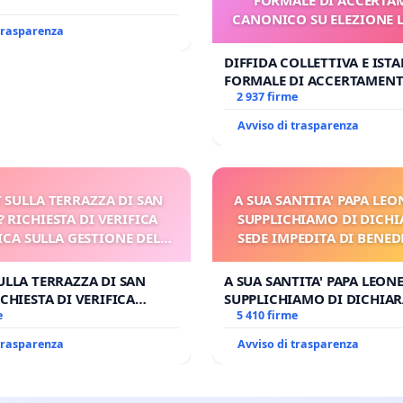
l'aeroporto Marco Polo
CANONICO SU ELEZIONE 
 1,50
 trasparenza
DIFFIDA COLLETTIVA E IST
FORMALE DI ACCERTAMEN
CANONICO SU ELEZIONE LE
2 937 firme
Avviso di trasparenza
 SULLA TERRAZZA DI SAN
A SUA SANTITA' PAPA LEON
? RICHIESTA DI VERIFICA
SUPPLICHIAMO DI DICHI
CA SULLA GESTIONE DEL
SEDE IMPEDITA DI BENED
CARD. GAMBETTI
E/O DI FAR APRIRE IL R
PROCESSO
ULLA TERRAZZA DI SAN
A SUA SANTITA' PAPA LEONE
CHIESTA DI VERIFICA
SUPPLICHIAMO DI DICHIAR
SULLA GESTIONE DEL
e
SEDE IMPEDITA DI BENEDET
5 410 firme
BETTI
DI FAR APRIRE IL RELATIV
 trasparenza
Avviso di trasparenza