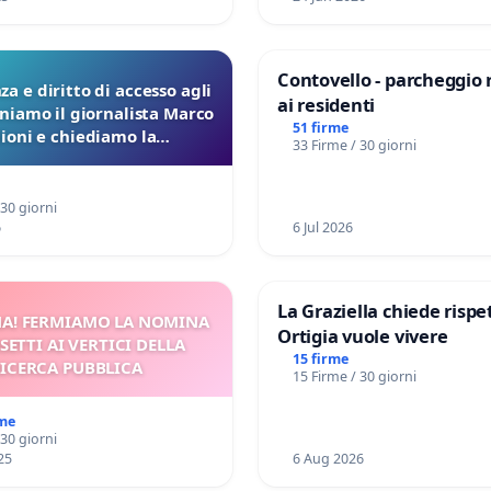
Contovello - parcheggio 
a e diritto di accesso agli
ai residenti
eniamo il giornalista Marco
51 firme
lioni e chiediamo la
33 Firme / 30 giorni
ione dei verbali Pfas-Pfba
a Pedemontana Veneta
 30 giorni
6
6 Jul 2026
La Graziella chiede rispet
A! FERMIAMO LA NOMINA
Ortigia vuole vivere
SETTI AI VERTICI DELLA
15 firme
ICERCA PUBBLICA
15 Firme / 30 giorni
rme
 30 giorni
25
6 Aug 2026