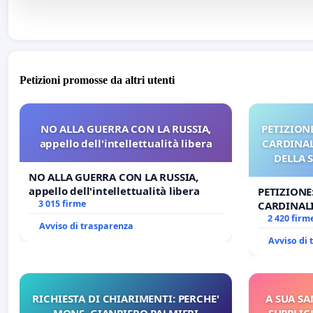
Petizioni promosse da altri utenti
NO ALLA GUERRA CON LA RUSSIA,
PETIZIONE
appello dell'intellettualità libera
CARDINALI
DELLA 
NO ALLA GUERRA CON LA RUSSIA,
appello dell'intellettualità libera
PETIZIONE
3 015 firme
CARDINALI
DELLA SED
2 420 firm
Avviso di trasparenza
Avviso di
RICHIESTA DI CHIARIMENTI: PERCHE'
A SUA SA
MONS. GIANPIERO PALMIERI
SUPPLIC