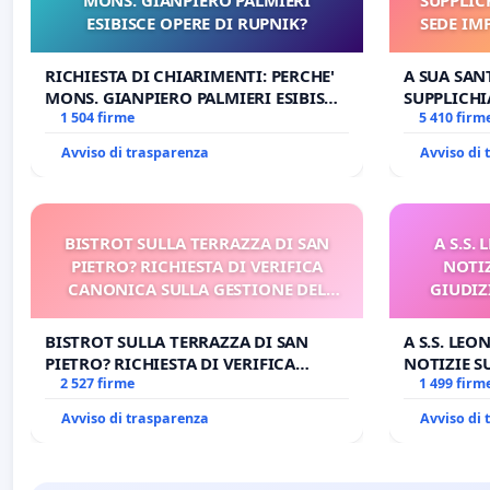
ESIBISCE OPERE DI RUPNIK?
SEDE IM
E/O DI
RICHIESTA DI CHIARIMENTI: PERCHE'
A SUA SANT
MONS. GIANPIERO PALMIERI ESIBISCE
SUPPLICHI
OPERE DI RUPNIK?
1 504 firme
SEDE IMPE
5 410 firm
DI FAR AP
Avviso di trasparenza
Avviso di
BISTROT SULLA TERRAZZA DI SAN
A S.S.
PIETRO? RICHIESTA DI VERIFICA
NOTI
CANONICA SULLA GESTIONE DEL
GIUDIZ
CARD. GAMBETTI
BISTROT SULLA TERRAZZA DI SAN
A S.S. LEO
PIETRO? RICHIESTA DI VERIFICA
NOTIZIE 
CANONICA SULLA GESTIONE DEL
2 527 firme
GIUDIZIAR
1 499 firm
CARD. GAMBETTI
BENEDETT
Avviso di trasparenza
Avviso di