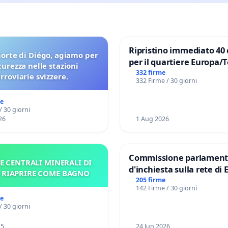
Ripristino immediato 40 
orte di Diégo, agiamo per
per il quartiere Europa/
icurezza nelle stazioni
di Aprilia
332 firme
erroviarie svizzere.
332 Firme / 30 giorni
me
/ 30 giorni
26
1 Aug 2026
Commissione parlament
E CENTRALI MINERALI DI
d'inchiesta sulla rete di 
– RIAPRIRE COME BAGNO
del Mossad: verità sugli 
205 firme
142 Firme / 30 giorni
Files
me
/ 30 giorni
25
24 Jun 2026