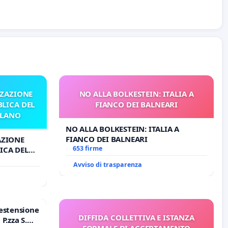
ZZAZIONE
NO ALLA BOLKESTEIN: ITALIA A
LICA DEL
FIANCO DEI BALNEARI
ILANO
NO ALLA BOLKESTEIN: ITALIA A
FIANCO DEI BALNEARI
AZIONE
653 firme
ICA DEL
O
Avviso di trasparenza
estensione
DIFFIDA COLLETTIVA E ISTANZA
P.zza S.
FORMALE DI ACCERTAMENTO