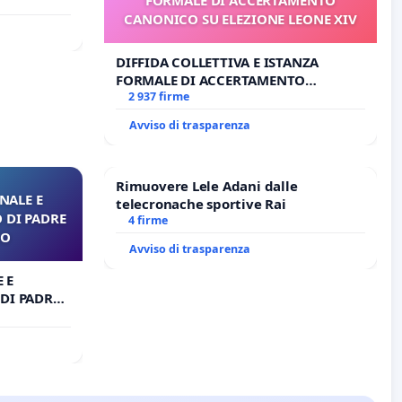
o Polo
CANONICO SU ELEZIONE LEONE XIV
DIFFIDA COLLETTIVA E ISTANZA
FORMALE DI ACCERTAMENTO
CANONICO SU ELEZIONE LEONE XIV
2 937 firme
Avviso di trasparenza
Rimuovere Lele Adani dalle
NALE E
telecronache sportive Rai
 DI PADRE
4 firme
RO
Avviso di trasparenza
 E
DI PADRE