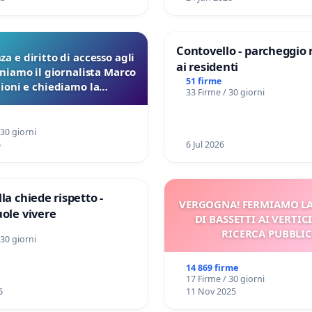
Contovello - parcheggio 
a e diritto di accesso agli
ai residenti
eniamo il giornalista Marco
51 firme
lioni e chiediamo la
33 Firme / 30 giorni
ione dei verbali Pfas-Pfba
a Pedemontana Veneta
 30 giorni
6
6 Jul 2026
la chiede rispetto -
VERGOGNA! FERMIAMO L
uole vivere
DI BASSETTI AI VERTIC
RICERCA PUBBLI
 30 giorni
14 869 firme
17 Firme / 30 giorni
6
11 Nov 2025