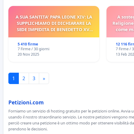
A SUA SANTITA' PAPA LEONE XIV: LA
A soste
SUPPLICHIAMO DI DICHIARARE LA
Religione
SEDE IMPEDITA DI BENEDETTO XVI
come ma
E/O DI FAR APRIRE IL RELATIVO
PROCESSO
5 410 firme
12 116 fi
7 Firme / 30 giorni
7 Firme / 
20 Nov 2025
13 Feb 20
1
2
3
»
Petizioni.com
Forniamo un servizio di hosting gratuito per le petizioni online. Avvia 
usando il nostro straordinario servizio. Le nostre petizioni vengono men
perciò creare una petizione è un ottimo modo per ottenere visibilità da
prendono le decisioni.