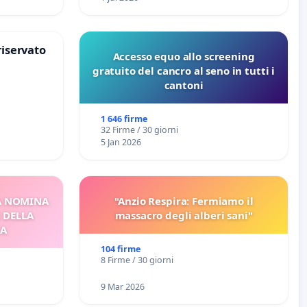
riservato
Accesso equo allo screening
gratuito del cancro al seno in tutti i
cantoni
1 646 firme
32 Firme / 30 giorni
5 Jan 2026
A NOMINA
"Anzio Respira: Fermiamo il
I DELLA
massacro degli alberi sani"
CA
104 firme
8 Firme / 30 giorni
9 Mar 2026