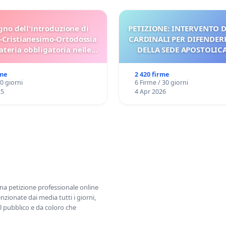
gno dell'introduzione di
PETIZIONE: INTERVENTO D
-Cristianesimo-Ortodossia
CARDINALI PER DIFENDERE
teria obbligatoria nelle
DELLA SEDE APOSTOLICA 
scuole bulgare.
UDG)
rme
2 420 firme
30 giorni
6 Firme / 30 giorni
25
4 Apr 2026
una petizione professionale online
zionate dai media tutti i giorni,
l pubblico e da coloro che