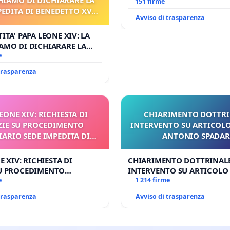
Antonio all'aeroporto Marc
151 firme
PEDITA DI BENEDETTO XVI
tariffa a € 1,50
Avviso di trasparenza
 FAR APRIRE IL RELATIVO
PROCESSO
ITA' PAPA LEONE XIV: LA
AMO DI DICHIARARE LA
DITA DI BENEDETTO XVI E/O
e
RIRE IL RELATIVO PROCESSO
 trasparenza
 LEONE XIV: RICHIESTA DI
CHIARIMENTO DOTTRI
ZIE SU PROCEDIMENTO
INTERVENTO SU ARTICOLO
IARIO SEDE IMPEDITA DI
ANTONIO SPADA
BENEDETTO XVI
NE XIV: RICHIESTA DI
CHIARIMENTO DOTTRINALE
SU PROCEDIMENTO
INTERVENTO SU ARTICOLO 
IO SEDE IMPEDITA DI
e
ANTONIO SPADARO
1 214 firme
O XVI
 trasparenza
Avviso di trasparenza