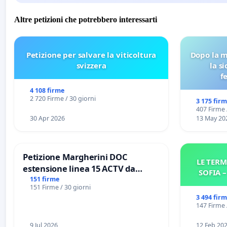
Altre petizioni che potrebbero interessarti
Petizione per salvare la viticoltura
Dopo la m
svizzera
la s
f
4 108 firme
2 720 Firme / 30 giorni
3 175 fir
407 Firme 
30 Apr 2026
13 May 20
Petizione Margherini DOC
LE TERM
estensione linea 15 ACTV da
SOFIA 
Marghera P.zza S. Antonio
151 firme
151 Firme / 30 giorni
all'aeroporto Marco Polo tariffa a
3 494 fir
€ 1,50
147 Firme 
9 Jul 2026
12 Feb 20