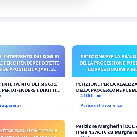
: INTERVENTO DEI SIGG.RI
PETIZIONE PER LA REALI
 PER DIFENDERE I DIRITTI
DELLA PROCESSIONE PUBB
SEDE APOSTOLICA (ART. 3
CORPUS DOMINI A M
UDG)
: INTERVENTO DEI SIGG.RI
PETIZIONE PER LA REALIZZ
 PER DIFENDERE I DIRITTI
DELLA PROCESSIONE PUBBL
E APOSTOLICA (ART. 3 UDG)
e
CORPUS DOMINI A MILAN
2 186 firme
 trasparenza
Avviso di trasparenza
Petizione Margherini DOC 
NTITA' PAPA LEONE XIV: LA
linea 15 ACTV da Marghera 
HIAMO DI DICHIARARE LA