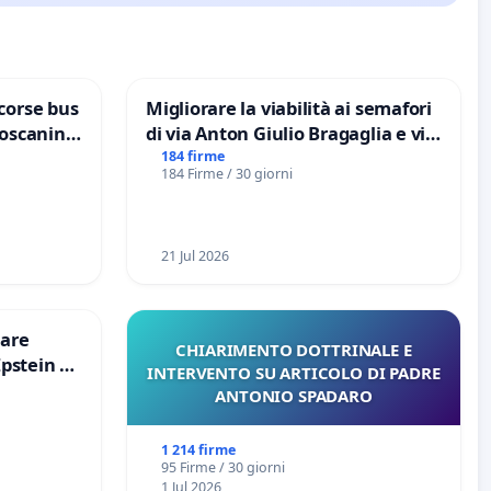
corse bus
Migliorare la viabilità ai semafori
Toscanini
di via Anton Giulio Bragaglia e via
Tieri XV MUNICIPIO DI ROMA
184 firme
184 Firme / 30 giorni
21 Jul 2026
are
CHIARIMENTO DOTTRINALE E
Epstein e
INTERVENTO SU ARTICOLO DI PADRE
Epstein
ANTONIO SPADARO
1 214 firme
95 Firme / 30 giorni
1 Jul 2026