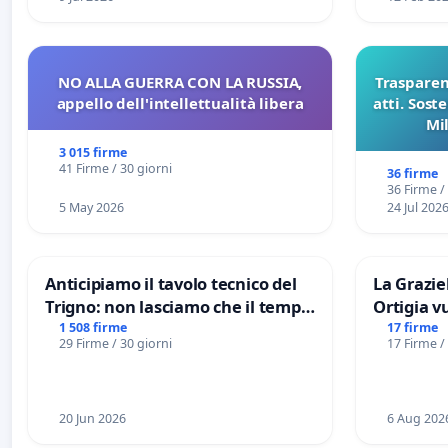
NO ALLA GUERRA CON LA RUSSIA,
Trasparenz
appello dell'intellettualità libera
atti. Sost
Mi
pubblicaz
3 015 firme
sull
41 Firme / 30 giorni
36 firme
36 Firme /
5 May 2026
24 Jul 202
Anticipiamo il tavolo tecnico del
La Graziel
Trigno: non lasciamo che il tempo
Ortigia v
rallenti le ricerche di Domenico
1 508 firme
17 firme
29 Firme / 30 giorni
17 Firme /
Racanati
20 Jun 2026
6 Aug 202