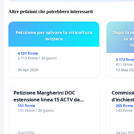
Altre petizioni che potrebbero interessarti
Petizione per salvare la viticoltura
Dopo la m
svizzera
la s
f
4 101 firme
2 713 Firme / 30 giorni
3 173 fir
411 Firme 
30 Apr 2026
13 May 20
Petizione Margherini DOC
Commissi
estensione linea 15 ACTV da
d'inchiest
Marghera P.zza S. Antonio
del Mossa
151 firme
205 firme
151 Firme / 30 giorni
143 Firme 
all'aeroporto Marco Polo tariffa a
Files
€ 1,50
9 Jul 2026
24 Jun 202