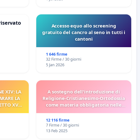
riservato
Accesso equo allo screening
gratuito del cancro al seno in tutti i
cantoni
1 646 firme
32 Firme / 30 giorni
5 Jan 2026
E XIV: LA
A sostegno dell'introduzione di
ARARE LA
Religione-Cristianesimo-Ortodossia
ETTO XVI
come materia obbligatoria nelle
ELATIVO
scuole bulgare.
12 116 firme
7 Firme / 30 giorni
13 Feb 2025