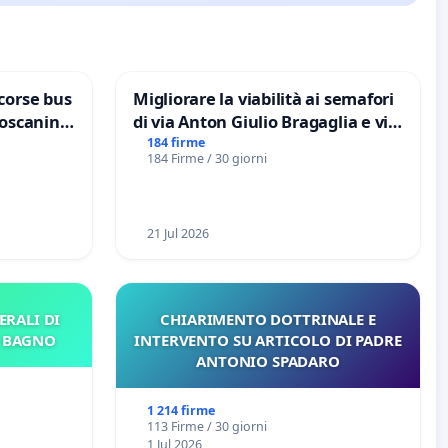
corse bus
Migliorare la viabilità ai semafori
Toscanini
di via Anton Giulio Bragaglia e via
Tieri XV MUNICIPIO DI ROMA
184 firme
184 Firme / 30 giorni
21 Jul 2026
ERALI DI
CHIARIMENTO DOTTRINALE E
E BAGNO
INTERVENTO SU ARTICOLO DI PADRE
ANTONIO SPADARO
1 214 firme
113 Firme / 30 giorni
1 Jul 2026