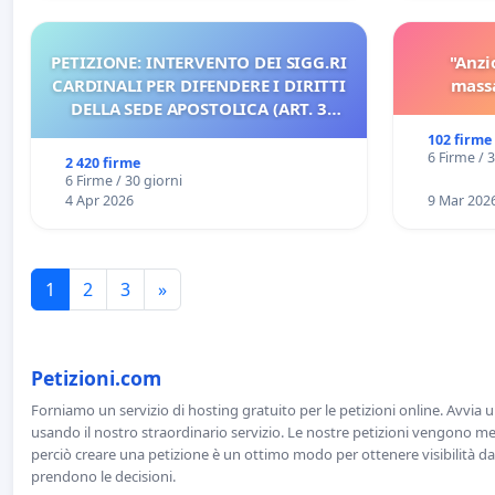
PETIZIONE: INTERVENTO DEI SIGG.RI
"Anzi
CARDINALI PER DIFENDERE I DIRITTI
massa
DELLA SEDE APOSTOLICA (ART. 3
UDG)
102 firme
6 Firme / 
2 420 firme
6 Firme / 30 giorni
4 Apr 2026
9 Mar 202
1
2
3
»
Petizioni.com
Forniamo un servizio di hosting gratuito per le petizioni online. Avvia 
usando il nostro straordinario servizio. Le nostre petizioni vengono men
perciò creare una petizione è un ottimo modo per ottenere visibilità da
prendono le decisioni.