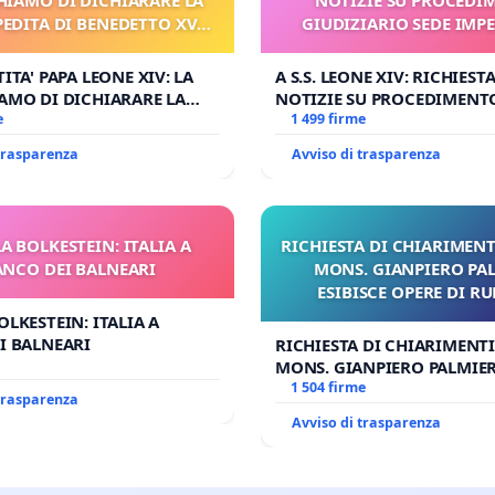
PEDITA DI BENEDETTO XVI
GIUDIZIARIO SEDE IMPE
 FAR APRIRE IL RELATIVO
BENEDETTO XVI
PROCESSO
ITA' PAPA LEONE XIV: LA
A S.S. LEONE XIV: RICHIESTA
AMO DI DICHIARARE LA
NOTIZIE SU PROCEDIMENT
DITA DI BENEDETTO XVI E/O
e
GIUDIZIARIO SEDE IMPEDIT
1 499 firme
RIRE IL RELATIVO PROCESSO
BENEDETTO XVI
 trasparenza
Avviso di trasparenza
A BOLKESTEIN: ITALIA A
RICHIESTA DI CHIARIMENT
ANCO DEI BALNEARI
MONS. GIANPIERO PA
ESIBISCE OPERE DI R
OLKESTEIN: ITALIA A
I BALNEARI
RICHIESTA DI CHIARIMENTI
MONS. GIANPIERO PALMIERI
OPERE DI RUPNIK?
1 504 firme
 trasparenza
Avviso di trasparenza