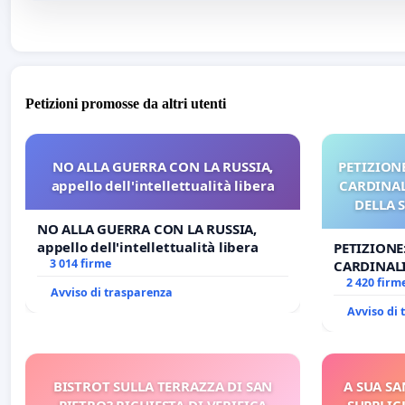
Petizioni promosse da altri utenti
NO ALLA GUERRA CON LA RUSSIA,
PETIZIONE
appello dell'intellettualità libera
CARDINALI
DELLA 
NO ALLA GUERRA CON LA RUSSIA,
appello dell'intellettualità libera
PETIZIONE
3 014 firme
CARDINALI
DELLA SED
2 420 firm
Avviso di trasparenza
Avviso di
BISTROT SULLA TERRAZZA DI SAN
A SUA SA
PIETRO? RICHIESTA DI VERIFICA
SUPPLIC