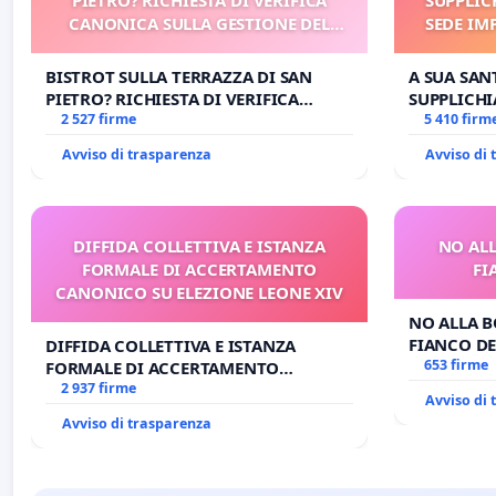
CANONICA SULLA GESTIONE DEL
SEDE IM
CARD. GAMBETTI
E/O DI
BISTROT SULLA TERRAZZA DI SAN
A SUA SANT
PIETRO? RICHIESTA DI VERIFICA
SUPPLICHI
CANONICA SULLA GESTIONE DEL
2 527 firme
SEDE IMPE
5 410 firm
CARD. GAMBETTI
DI FAR AP
Avviso di trasparenza
Avviso di
DIFFIDA COLLETTIVA E ISTANZA
NO ALL
FORMALE DI ACCERTAMENTO
FI
CANONICO SU ELEZIONE LEONE XIV
NO ALLA B
FIANCO DE
DIFFIDA COLLETTIVA E ISTANZA
653 firme
FORMALE DI ACCERTAMENTO
CANONICO SU ELEZIONE LEONE XIV
2 937 firme
Avviso di
Avviso di trasparenza