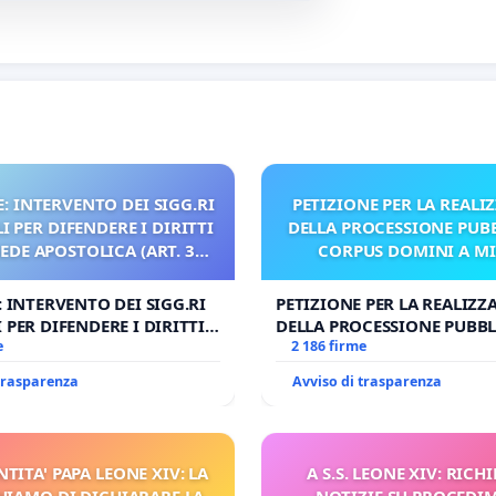
: INTERVENTO DEI SIGG.RI
PETIZIONE PER LA REALI
 PER DIFENDERE I DIRITTI
DELLA PROCESSIONE PUBB
SEDE APOSTOLICA (ART. 3
CORPUS DOMINI A M
UDG)
: INTERVENTO DEI SIGG.RI
PETIZIONE PER LA REALIZZ
 PER DIFENDERE I DIRITTI
DELLA PROCESSIONE PUBBL
E APOSTOLICA (ART. 3 UDG)
e
CORPUS DOMINI A MILAN
2 186 firme
 trasparenza
Avviso di trasparenza
NTITA' PAPA LEONE XIV: LA
A S.S. LEONE XIV: RICHI
HIAMO DI DICHIARARE LA
NOTIZIE SU PROCEDI