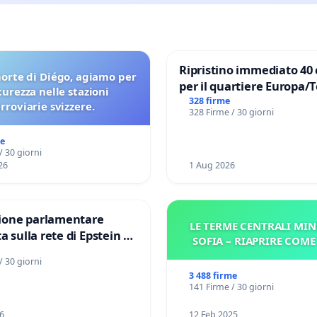
Ripristino immediato 40 
orte di Diégo, agiamo per
per il quartiere Europa/
icurezza nelle stazioni
di Aprilia
328 firme
erroviarie svizzere.
328 Firme / 30 giorni
me
/ 30 giorni
26
1 Aug 2026
one parlamentare
LE TERME CENTRALI MIN
a sulla rete di Epstein e
SOFIA – RIAPRIRE COM
d: verità sugli Epstein
/ 30 giorni
3 488 firme
141 Firme / 30 giorni
6
12 Feb 2025