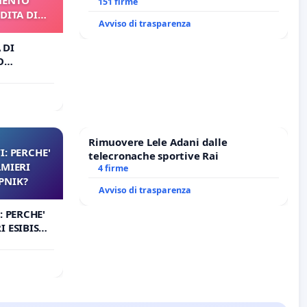
Antonio all'aeroporto Marco Polo
151 firme
DITA DI
tariffa a € 1,50
Avviso di trasparenza
 DI
O
A DI
Rimuovere Lele Adani dalle
I: PERCHE'
telecronache sportive Rai
LMIERI
4 firme
UPNIK?
Avviso di trasparenza
: PERCHE'
 ESIBISCE