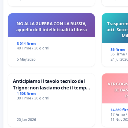
NO ALLA GUERRA CON LA RUSSIA,
Trasparenz
appello dell'intellettualità libera
atti. Sost
Mi
pubblicaz
3 014 firme
sull
40 Firme / 30 giorni
36 firme
36 Firme /
5 May 2026
24 Jul 202
Anticipiamo il tavolo tecnico del
VERGOGN
Trigno: non lasciamo che il tempo
DI BAS
rallenti le ricerche di Domenico
1 508 firme
R
30 Firme / 30 giorni
Racanati
14 869 fi
17 Firme /
20 Jun 2026
11 Nov 20