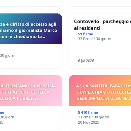
Contovello - parcheggio 
a e diritto di accesso agli
ai residenti
eniamo il giornalista Marco
51 firme
lioni e chiediamo la
33 Firme / 30 giorni
ione dei verbali Pfas-Pfba
a Pedemontana Veneta
 30 giorni
6
6 Jul 2026
A! FERMIAMO LA NOMINA
A SUA SANTITA' PAPA LEON
SETTI AI VERTICI DELLA
SUPPLICHIAMO DI DICHI
ICERCA PUBBLICA
SEDE IMPEDITA DI BENED
E/O DI FAR APRIRE IL R
PROCESSO
rme
5 410 firme
 30 giorni
7 Firme / 30 giorni
25
20 Nov 2025