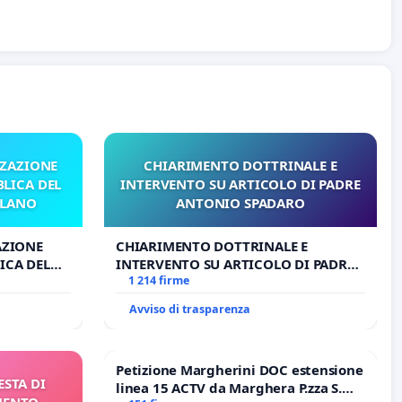
ZZAZIONE
CHIARIMENTO DOTTRINALE E
LICA DEL
INTERVENTO SU ARTICOLO DI PADRE
ILANO
ANTONIO SPADARO
AZIONE
CHIARIMENTO DOTTRINALE E
ICA DEL
INTERVENTO SU ARTICOLO DI PADRE
O
ANTONIO SPADARO
1 214 firme
Avviso di trasparenza
Petizione Margherini DOC estensione
ESTA DI
linea 15 ACTV da Marghera P.zza S.
MENTO