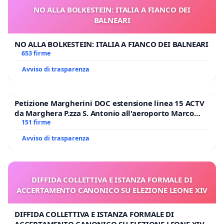
NO ALLA BOLKESTEIN: ITALIA A FIANCO DEI
BALNEARI
NO ALLA BOLKESTEIN: ITALIA A FIANCO DEI BALNEARI
653 firme
Avviso di trasparenza
Petizione Margherini DOC estensione linea 15 ACTV
da Marghera P.zza S. Antonio all'aeroporto Marco
Polo tariffa a € 1,50
151 firme
Avviso di trasparenza
DIFFIDA COLLETTIVA E ISTANZA FORMALE DI
ACCERTAMENTO CANONICO SU ELEZIONE LEONE XIV
DIFFIDA COLLETTIVA E ISTANZA FORMALE DI