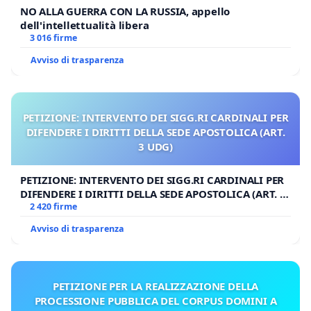
NO ALLA GUERRA CON LA RUSSIA, appello
dell'intellettualità libera
3 016 firme
Avviso di trasparenza
PETIZIONE: INTERVENTO DEI SIGG.RI CARDINALI PER
DIFENDERE I DIRITTI DELLA SEDE APOSTOLICA (ART.
3 UDG)
PETIZIONE: INTERVENTO DEI SIGG.RI CARDINALI PER
DIFENDERE I DIRITTI DELLA SEDE APOSTOLICA (ART. 3
UDG)
2 420 firme
Avviso di trasparenza
PETIZIONE PER LA REALIZZAZIONE DELLA
PROCESSIONE PUBBLICA DEL CORPUS DOMINI A