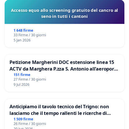
Accesso equo allo screening gratuito del cancro al
seno in tutti i cantoni
1 648 firme
33 Firme / 30 giorni
5 Jan 2026
Petizione Margherini DOC estensione linea 15
ACTV da Marghera P.zza S. Antonio all'aeroporto
Marco Polo tariffa a € 1,50
151 firme
27 Firme / 30 giorni
9 Jul 2026
Anticipiamo il tavolo tecnico del Trigno: non
lasciamo che il tempo rallenti le ricerche di
Domenico Racanati
1 509 firme
26 Firme / 30 giorni
20 Jun 2026