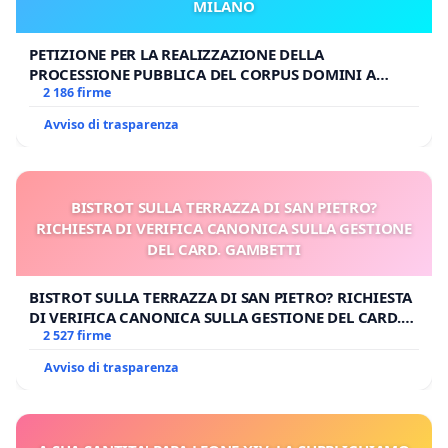
MILANO
PETIZIONE PER LA REALIZZAZIONE DELLA
PROCESSIONE PUBBLICA DEL CORPUS DOMINI A
MILANO
2 186 firme
Avviso di trasparenza
BISTROT SULLA TERRAZZA DI SAN PIETRO?
RICHIESTA DI VERIFICA CANONICA SULLA GESTIONE
DEL CARD. GAMBETTI
BISTROT SULLA TERRAZZA DI SAN PIETRO? RICHIESTA
DI VERIFICA CANONICA SULLA GESTIONE DEL CARD.
GAMBETTI
2 527 firme
Avviso di trasparenza