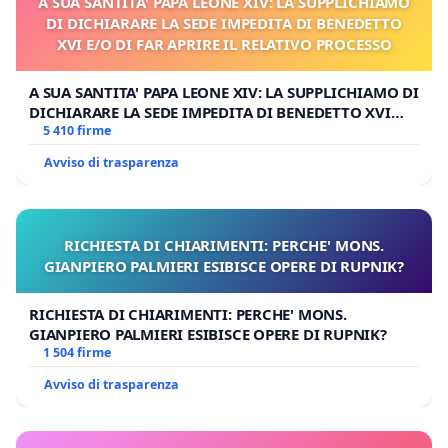
A SUA SANTITA' PAPA LEONE XIV: LA SUPPLICHIAMO
DI DICHIARARE LA SEDE IMPEDITA DI BENEDETTO
XVI E/O DI FAR APRIRE IL RELATIVO PROCESSO
A SUA SANTITA' PAPA LEONE XIV: LA SUPPLICHIAMO DI
DICHIARARE LA SEDE IMPEDITA DI BENEDETTO XVI
E/O DI FAR APRIRE IL RELATIVO PROCESSO
5 410 firme
Avviso di trasparenza
RICHIESTA DI CHIARIMENTI: PERCHE' MONS.
GIANPIERO PALMIERI ESIBISCE OPERE DI RUPNIK?
RICHIESTA DI CHIARIMENTI: PERCHE' MONS.
GIANPIERO PALMIERI ESIBISCE OPERE DI RUPNIK?
1 504 firme
Avviso di trasparenza