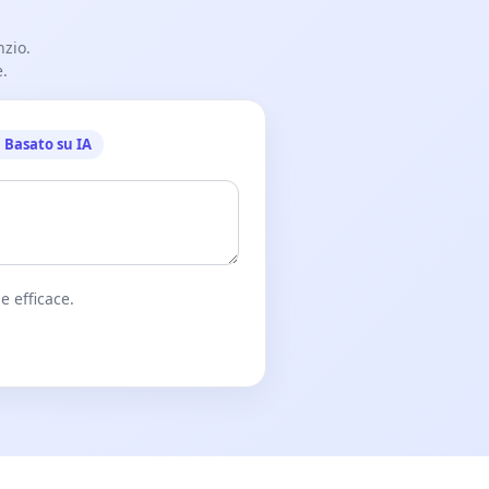
nzio.
e.
Basato su IA
e efficace.