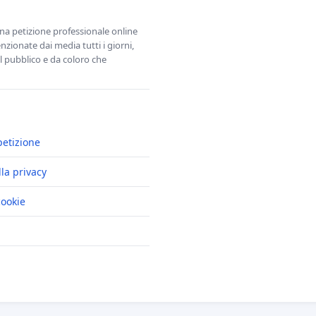
una petizione professionale online
zionate dai media tutti i giorni,
l pubblico e da coloro che
petizione
lla privacy
cookie