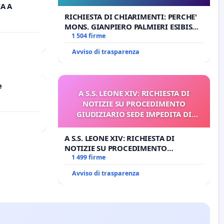
IA A
RICHIESTA DI CHIARIMENTI: PERCHE'
MONS. GIANPIERO PALMIERI ESIBISCE
OPERE DI RUPNIK?
1 504 firme
Avviso di trasparenza
e
A S.S. LEONE XIV: RICHIESTA DI
NOTIZIE SU PROCEDIMENTO
GIUDIZIARIO SEDE IMPEDITA DI
BENEDETTO XVI
A S.S. LEONE XIV: RICHIESTA DI
NOTIZIE SU PROCEDIMENTO
GIUDIZIARIO SEDE IMPEDITA DI
1 499 firme
BENEDETTO XVI
Avviso di trasparenza