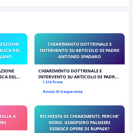
ZZAZIONE
CHIARIMENTO DOTTRINALE E
LICA DEL
INTERVENTO SU ARTICOLO DI PADRE
ILANO
ANTONIO SPADARO
AZIONE
CHIARIMENTO DOTTRINALE E
ICA DEL
INTERVENTO SU ARTICOLO DI PADRE
O
ANTONIO SPADARO
1 214 firme
Avviso di trasparenza
TALIA A
RICHIESTA DI CHIARIMENTI: PERCHE'
ARI
MONS. GIANPIERO PALMIERI
ESIBISCE OPERE DI RUPNIK?