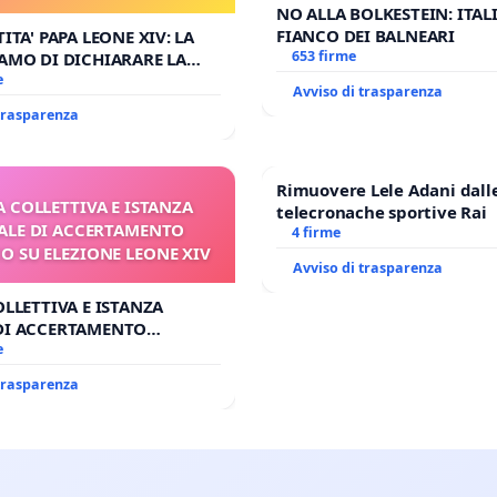
 FAR APRIRE IL RELATIVO
NO ALLA BOLKESTEIN: ITAL
PROCESSO
FIANCO DEI BALNEARI
ITA' PAPA LEONE XIV: LA
653 firme
AMO DI DICHIARARE LA
DITA DI BENEDETTO XVI E/O
e
Avviso di trasparenza
RIRE IL RELATIVO PROCESSO
 trasparenza
Rimuovere Lele Adani dall
A COLLETTIVA E ISTANZA
telecronache sportive Rai
LE DI ACCERTAMENTO
4 firme
 SU ELEZIONE LEONE XIV
Avviso di trasparenza
OLLETTIVA E ISTANZA
DI ACCERTAMENTO
SU ELEZIONE LEONE XIV
e
 trasparenza