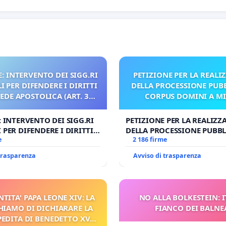
: INTERVENTO DEI SIGG.RI
PETIZIONE PER LA REALI
 PER DIFENDERE I DIRITTI
DELLA PROCESSIONE PUBB
SEDE APOSTOLICA (ART. 3
CORPUS DOMINI A M
UDG)
: INTERVENTO DEI SIGG.RI
PETIZIONE PER LA REALIZZ
 PER DIFENDERE I DIRITTI
DELLA PROCESSIONE PUBBL
E APOSTOLICA (ART. 3 UDG)
e
CORPUS DOMINI A MILAN
2 186 firme
 trasparenza
Avviso di trasparenza
NTITA' PAPA LEONE XIV: LA
NO ALLA BOLKESTEIN: I
HIAMO DI DICHIARARE LA
FIANCO DEI BALNE
PEDITA DI BENEDETTO XVI