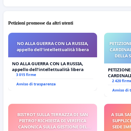
Petizioni promosse da altri utenti
NO ALLA GUERRA CON LA RUSSIA,
PETIZIONE
appello dell'intellettualità libera
CARDINALI
DELLA 
NO ALLA GUERRA CON LA RUSSIA,
appello dell'intellettualità libera
PETIZIONE
3 015 firme
CARDINALI
DELLA SED
2 420 firm
Avviso di trasparenza
Avviso di
BISTROT SULLA TERRAZZA DI SAN
A SUA SA
PIETRO? RICHIESTA DI VERIFICA
SUPPLIC
CANONICA SULLA GESTIONE DEL
SEDE IM