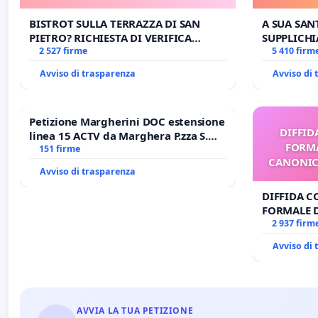
CARD. GAMBETTI
E/O DI
BISTROT SULLA TERRAZZA DI SAN
A SUA SANT
PIETRO? RICHIESTA DI VERIFICA
SUPPLICHI
CANONICA SULLA GESTIONE DEL
2 527 firme
SEDE IMPE
5 410 firm
CARD. GAMBETTI
DI FAR AP
Avviso di trasparenza
Avviso di
Petizione Margherini DOC estensione
DIFFID
linea 15 ACTV da Marghera P.zza S.
FORMA
Antonio all'aeroporto Marco Polo
151 firme
CANONICO
tariffa a € 1,50
Avviso di trasparenza
DIFFIDA C
FORMALE 
CANONICO 
2 937 firm
Avviso di
AVVIA LA TUA PETIZIONE