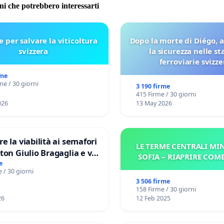
oni che potrebbero interessarti
sure preventive efficaci sono oggi realmente in vigore?
e per salvare la viticoltura
Dopo la morte di Diégo, 
svizzera
la sicurezza nelle st
ferroviarie svizze
rme
sta è chiara: sono largamente insufficienti o addirittura
me / 30 giorni
3 190 firme
ti.
415 Firme / 30 giorni
026
13 May 2026
mento in cui la politica svizzera della mobilità 2026
re la viabilità ai semafori
LE TERME CENTRALI MIN
a fortemente l’utilizzo dei trasporti pubblici per
gaglia e via
SOFIA – RIAPRIRE COM
V MUNICIPIO DI ROMA
e
ere ambiziosi obiettivi climatici e mentre il numero di
 / 30 giorni
ori continua ad aumentare, è indispensabile rafforzare
3 506 firme
158 Firme / 30 giorni
dugio la sicurezza dei passeggeri.
26
12 Feb 2025