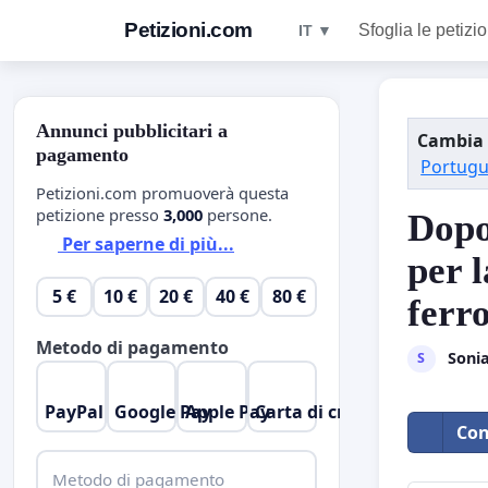
Petizioni.com
Sfoglia le petizio
IT ▼
Annunci pubblicitari a
Cambia 
pagamento
Portug
Petizioni.com promuoverà questa
petizione presso
3,000
persone.
Dopo
Per saperne di più...
per l
5 €
10 €
20 €
40 €
80 €
ferro
Metodo di pagamento
Sonia
S
PayPal
Google Pay
Apple Pay
Carta di credito
Con
Metodo di pagamento