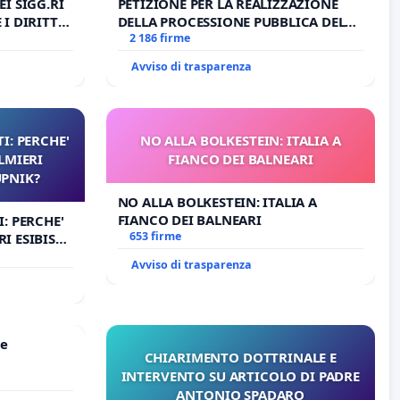
I SIGG.RI
PETIZIONE PER LA REALIZZAZIONE
I DIRITTI
DELLA PROCESSIONE PUBBLICA DEL
RT. 3 UDG)
CORPUS DOMINI A MILANO
2 186 firme
Avviso di trasparenza
I: PERCHE'
NO ALLA BOLKESTEIN: ITALIA A
LMIERI
FIANCO DEI BALNEARI
UPNIK?
NO ALLA BOLKESTEIN: ITALIA A
FIANCO DEI BALNEARI
: PERCHE'
653 firme
I ESIBISCE
Avviso di trasparenza
le
CHIARIMENTO DOTTRINALE E
INTERVENTO SU ARTICOLO DI PADRE
ANTONIO SPADARO