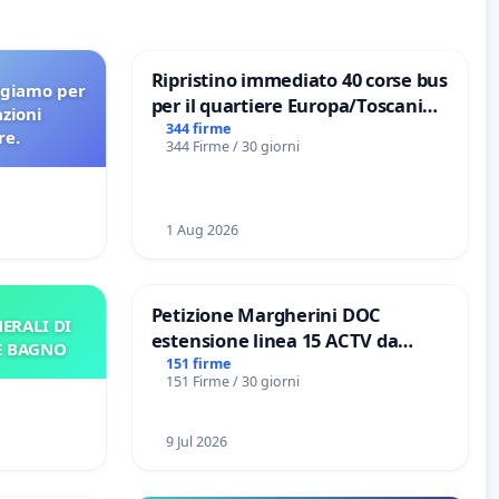
Ripristino immediato 40 corse bus
agiamo per
per il quartiere Europa/Toscanini
azioni
di Aprilia
344 firme
re.
344 Firme / 30 giorni
1 Aug 2026
Petizione Margherini DOC
ERALI DI
estensione linea 15 ACTV da
E BAGNO
Marghera P.zza S. Antonio
151 firme
151 Firme / 30 giorni
all'aeroporto Marco Polo tariffa a
€ 1,50
9 Jul 2026