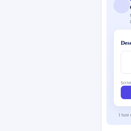
SENZA an
estremam
Des
SENZA sis
comporta
Scriv
Bambini, 
vedenti,
costante
I tuoi
essere s
velocità.