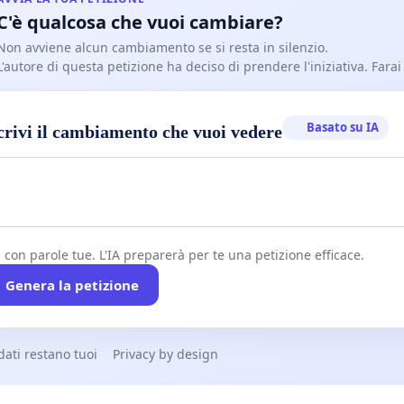
C'è qualcosa che vuoi cambiare?
Non avviene alcun cambiamento se si resta in silenzio.
L'autore di questa petizione ha deciso di prendere l'iniziativa. Farai
nunci sonori che avvertano dell’arrivo improvviso,
ente rapido e pericoloso dei treni InterRegio,
Basato su IA
crivi il cambiamento che vuoi vedere
temi intelligenti di videosorveglianza in grado di rilevare
menti a rischio e consentire interventi preventivi.
i con parole tue. L'IA preparerà per te una petizione efficace.
Genera la petizione
giovani, viaggiatori distratti o vulnerabili, persone non
 anziani e persone con disabilità fisiche o visive rimangono
mente esposti a un PERICOLO REALE ⚠️, rischiando di
 dati restano tuoi
Privacy by design
orpresi e trascinati dal passaggio di un treno ad alta