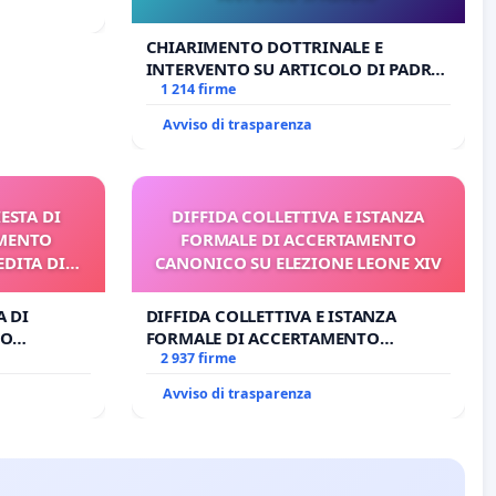
CHIARIMENTO DOTTRINALE E
INTERVENTO SU ARTICOLO DI PADRE
ANTONIO SPADARO
1 214 firme
Avviso di trasparenza
IESTA DI
DIFFIDA COLLETTIVA E ISTANZA
IMENTO
FORMALE DI ACCERTAMENTO
EDITA DI
CANONICO SU ELEZIONE LEONE XIV
I
A DI
DIFFIDA COLLETTIVA E ISTANZA
TO
FORMALE DI ACCERTAMENTO
TA DI
CANONICO SU ELEZIONE LEONE XIV
2 937 firme
Avviso di trasparenza