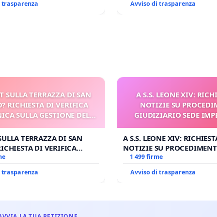
i trasparenza
Avviso di trasparenza
nchine.
reni viaggiano a velocità comprese tra i 140 e i 160 km/h,
 talvolta a pochi metri — o persino a pochi centimetri —
eggeri in attesa.
T SULLA TERRAZZA DI SAN
A S.S. LEONE XIV: RICH
? RICHIESTA DI VERIFICA
NOTIZIE SU PROCED
ICA SULLA GESTIONE DEL
GIUDIZIARIO SEDE IMP
, nella maggior parte delle stazioni, questi passaggi
CARD. GAMBETTI
BENEDETTO XV
no:
SULLA TERRAZZA DI SAN
A S.S. LEONE XIV: RICHIEST
RICHIESTA DI VERIFICA
NOTIZIE SU PROCEDIMEN
 SULLA GESTIONE DEL
me
GIUDIZIARIO SEDE IMPEDI
1 499 firme
MBETTI
BENEDETTO XVI
i trasparenza
Avviso di trasparenza
rriere di protezione,
esenza di personale,
AVVIA LA TUA PETIZIONE