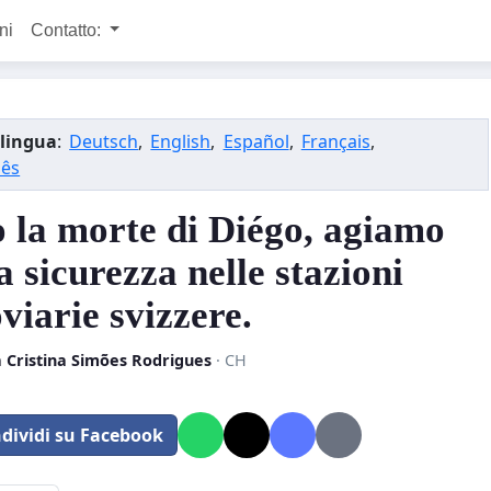
ni
Contatto:
lingua
:
Deutsch
,
English
,
Español
,
Français
,
uês
 la morte di Diégo, agiamo
a sicurezza nelle stazioni
viarie svizzere.
 Cristina Simões Rodrigues
· CH
dividi su Facebook