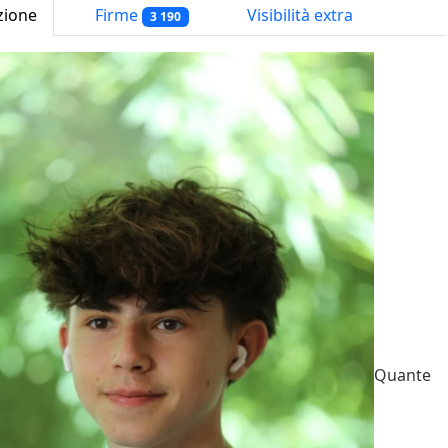
zione
Firme
Visibilità extra
3 190
Quante