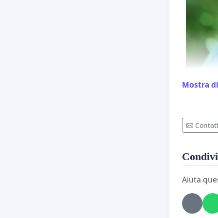
Mostra di
Contatt
altre vi
misure di
Condivi
svizzere
Aiuta que
Quando la
umana de