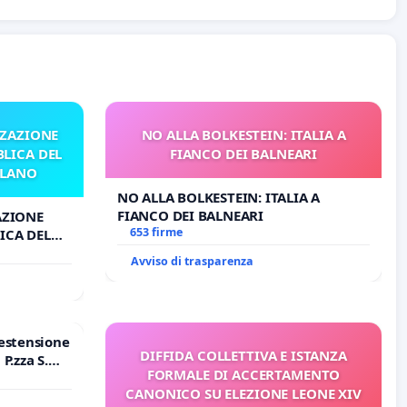
ZZAZIONE
NO ALLA BOLKESTEIN: ITALIA A
LICA DEL
FIANCO DEI BALNEARI
ILANO
NO ALLA BOLKESTEIN: ITALIA A
FIANCO DEI BALNEARI
AZIONE
653 firme
ICA DEL
O
Avviso di trasparenza
estensione
DIFFIDA COLLETTIVA E ISTANZA
P.zza S.
FORMALE DI ACCERTAMENTO
o Polo
CANONICO SU ELEZIONE LEONE XIV