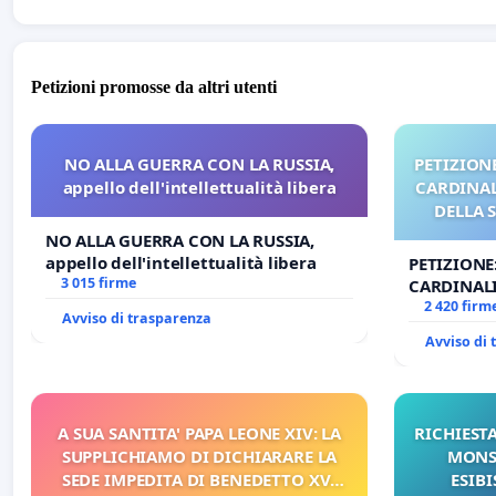
Petizioni promosse da altri utenti
NO ALLA GUERRA CON LA RUSSIA,
PETIZIONE
appello dell'intellettualità libera
CARDINALI
DELLA 
NO ALLA GUERRA CON LA RUSSIA,
appello dell'intellettualità libera
PETIZIONE
3 015 firme
CARDINALI
DELLA SED
2 420 firm
Avviso di trasparenza
Avviso di
A SUA SANTITA' PAPA LEONE XIV: LA
RICHIESTA
SUPPLICHIAMO DI DICHIARARE LA
MONS.
SEDE IMPEDITA DI BENEDETTO XVI
ESIBI