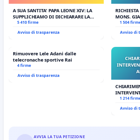
E/O DI FAR APRIRE IL RELATIVO
PROCESSO
A SUA SANTITA' PAPA LEONE XIV: LA
RICHIESTA
SUPPLICHIAMO DI DICHIARARE LA
MONS. GIA
SEDE IMPEDITA DI BENEDETTO XVI E/O
5 410 firme
OPERE DI 
1 504 firm
DI FAR APRIRE IL RELATIVO PROCESSO
Avviso di trasparenza
Avviso di
Rimuovere Lele Adani dalle
CHIAR
telecronache sportive Rai
INTERVEN
4 firme
A
Avviso di trasparenza
CHIARIME
INTERVENT
ANTONIO 
1 214 firm
Avviso di
AVVIA LA TUA PETIZIONE