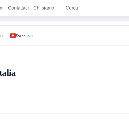
ni
Contattaci
Chi siamo
Cerca
a
Svizzera
›
›
talia