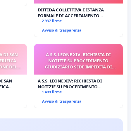
DIFFIDA COLLETTIVA E ISTANZA
FORMALE DI ACCERTAMENTO
CANONICO SU ELEZIONE LEONE XIV
2 937 firme
Avviso di trasparenza
A DI SAN
A S.S. LEONE XIV: RICHIESTA DI
ERIFICA
NOTIZIE SU PROCEDIMENTO
ONE DEL
GIUDIZIARIO SEDE IMPEDITA DI
I
BENEDETTO XVI
DI SAN
A S.S. LEONE XIV: RICHIESTA DI
FICA
NOTIZIE SU PROCEDIMENTO
E DEL
GIUDIZIARIO SEDE IMPEDITA DI
1 499 firme
BENEDETTO XVI
Avviso di trasparenza