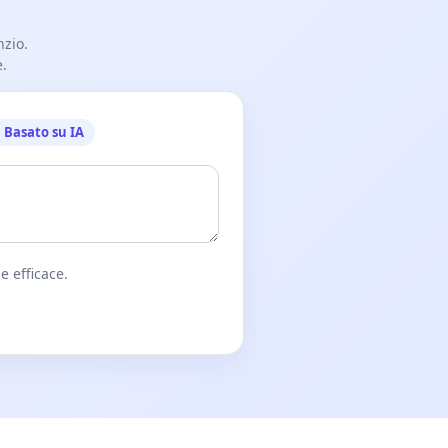
nzio.
e.
Basato su IA
e efficace.