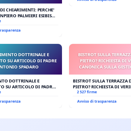
 DI CHIARIMENTI: PERCHE'
NPIERO PALMIERI ESIBISCE
RUPNIK?
e
 trasparenza
IMENTO DOTTRINALE E
BISTROT SULLA TERRAZZ
TO SU ARTICOLO DI PADRE
PIETRO? RICHIESTA DI V
NTONIO SPADARO
CANONICA SULLA GESTI
CARD. GAMBETT
NTO DOTTRINALE E
BISTROT SULLA TERRAZZA 
O SU ARTICOLO DI PADRE
PIETRO? RICHIESTA DI VERI
SPADARO
e
CANONICA SULLA GESTION
2 527 firme
CARD. GAMBETTI
 trasparenza
Avviso di trasparenza