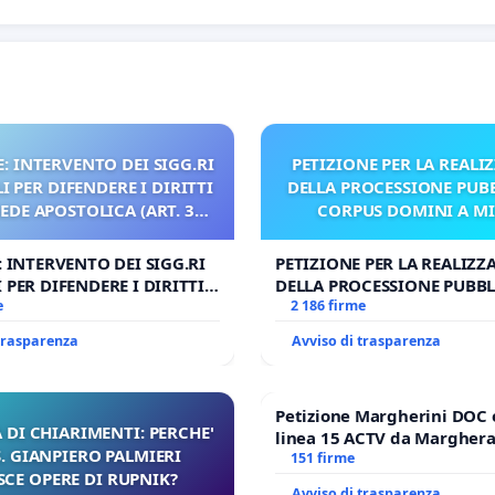
: INTERVENTO DEI SIGG.RI
PETIZIONE PER LA REALI
 PER DIFENDERE I DIRITTI
DELLA PROCESSIONE PUBB
SEDE APOSTOLICA (ART. 3
CORPUS DOMINI A M
UDG)
: INTERVENTO DEI SIGG.RI
PETIZIONE PER LA REALIZZ
 PER DIFENDERE I DIRITTI
DELLA PROCESSIONE PUBBL
E APOSTOLICA (ART. 3 UDG)
e
CORPUS DOMINI A MILAN
2 186 firme
 trasparenza
Avviso di trasparenza
Petizione Margherini DOC 
 DI CHIARIMENTI: PERCHE'
linea 15 ACTV da Marghera 
 GIANPIERO PALMIERI
Antonio all'aeroporto Marc
151 firme
SCE OPERE DI RUPNIK?
tariffa a € 1,50
Avviso di trasparenza