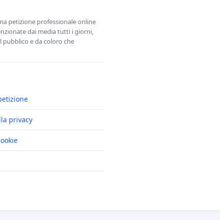
una petizione professionale online
zionate dai media tutti i giorni,
l pubblico e da coloro che
petizione
lla privacy
cookie