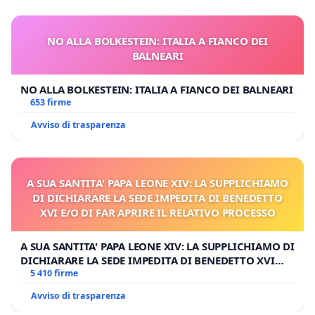
NO ALLA BOLKESTEIN: ITALIA A FIANCO DEI
BALNEARI
NO ALLA BOLKESTEIN: ITALIA A FIANCO DEI BALNEARI
653 firme
Avviso di trasparenza
A SUA SANTITA' PAPA LEONE XIV: LA SUPPLICHIAMO
DI DICHIARARE LA SEDE IMPEDITA DI BENEDETTO
XVI E/O DI FAR APRIRE IL RELATIVO PROCESSO
A SUA SANTITA' PAPA LEONE XIV: LA SUPPLICHIAMO DI
DICHIARARE LA SEDE IMPEDITA DI BENEDETTO XVI
E/O DI FAR APRIRE IL RELATIVO PROCESSO
5 410 firme
Avviso di trasparenza