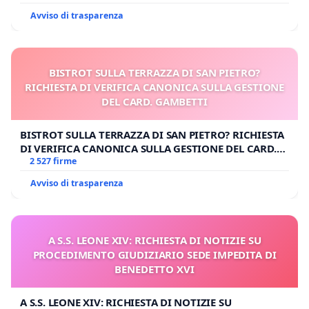
Avviso di trasparenza
BISTROT SULLA TERRAZZA DI SAN PIETRO?
RICHIESTA DI VERIFICA CANONICA SULLA GESTIONE
DEL CARD. GAMBETTI
BISTROT SULLA TERRAZZA DI SAN PIETRO? RICHIESTA
DI VERIFICA CANONICA SULLA GESTIONE DEL CARD.
GAMBETTI
2 527 firme
Avviso di trasparenza
A S.S. LEONE XIV: RICHIESTA DI NOTIZIE SU
PROCEDIMENTO GIUDIZIARIO SEDE IMPEDITA DI
BENEDETTO XVI
A S.S. LEONE XIV: RICHIESTA DI NOTIZIE SU