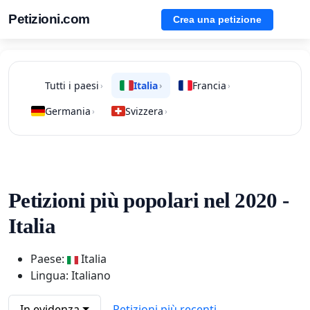
Petizioni.com
Crea una petizione
Tutti i paesi
Italia
Francia
›
›
›
Germania
Svizzera
›
›
Petizioni più popolari nel 2020 -
Italia
Paese:
Italia
Lingua: Italiano
In evidenza
Petizioni più recenti