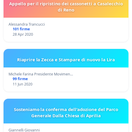
Appello per il ripristino dei cassonetti a Casalecchio
di Reno
Alessandra Trancucci
101 firme
28 Apr 2020
Riaprire la Zecca e Stampare di nuovo la Lira
Michele Farina Presidente Movimen…
99 firme
11 Jun 2020
Sosteniamo la conferma dell'adozione del Parco
Generale Dalla Chiesa di Aprilia
Giannelli Giovanni