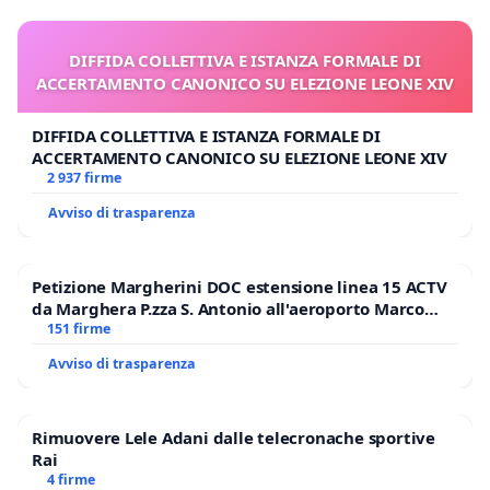
DIFFIDA COLLETTIVA E ISTANZA FORMALE DI
ACCERTAMENTO CANONICO SU ELEZIONE LEONE XIV
DIFFIDA COLLETTIVA E ISTANZA FORMALE DI
ACCERTAMENTO CANONICO SU ELEZIONE LEONE XIV
2 937 firme
Avviso di trasparenza
Petizione Margherini DOC estensione linea 15 ACTV
da Marghera P.zza S. Antonio all'aeroporto Marco
Polo tariffa a € 1,50
151 firme
Avviso di trasparenza
Rimuovere Lele Adani dalle telecronache sportive
Rai
4 firme