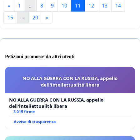
«
1
...
8
9
10
11
12
13
14
15
...
20
»
Petizioni promosse da altri utenti
NO ALLA GUERRA CON LA RUSSIA, appello
dell'intellettualità libera
NO ALLA GUERRA CON LA RUSSIA, appello
dell'intellettualità libera
3 015 firme
Avviso di trasparenza