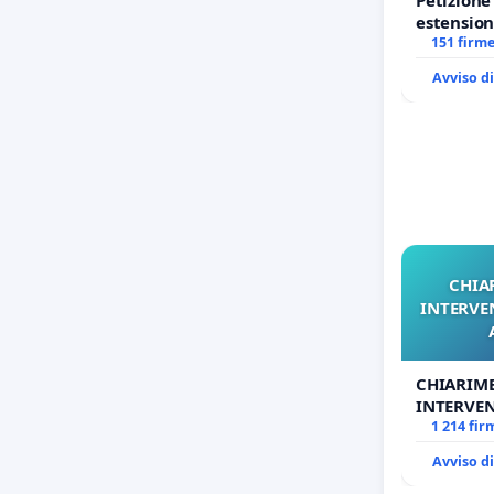
estension
Marghera 
151 firm
all'aerop
Avviso d
1,50
CHIA
INTERVE
CHIARIM
INTERVEN
ANTONIO
1 214 fir
Avviso d