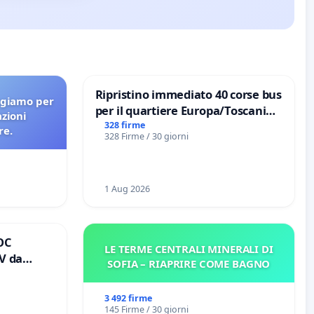
Ripristino immediato 40 corse bus
agiamo per
per il quartiere Europa/Toscanini
azioni
di Aprilia
328 firme
re.
328 Firme / 30 giorni
1 Aug 2026
OC
LE TERME CENTRALI MINERALI DI
V da
SOFIA – RIAPRIRE COME BAGNO
io
 tariffa a
3 492 firme
145 Firme / 30 giorni