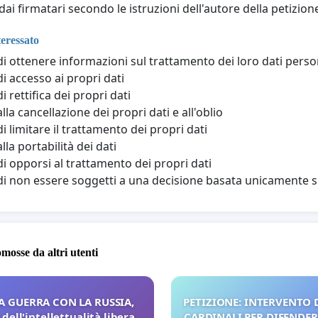
dai firmatari secondo le istruzioni dell'autore della petizion
nteressato
 di ottenere informazioni sul trattamento dei loro dati perso
di accesso ai propri dati
di rettifica dei propri dati
alla cancellazione dei propri dati e all'oblio
di limitare il trattamento dei propri dati
alla portabilità dei dati
 di opporsi al trattamento dei propri dati
 di non essere soggetti a una decisione basata unicamente
omosse da altri utenti
A GUERRA CON LA RUSSIA,
PETIZIONE: INTERVENTO D
dell'intellettualità libera
CARDINALI PER DIFENDERE