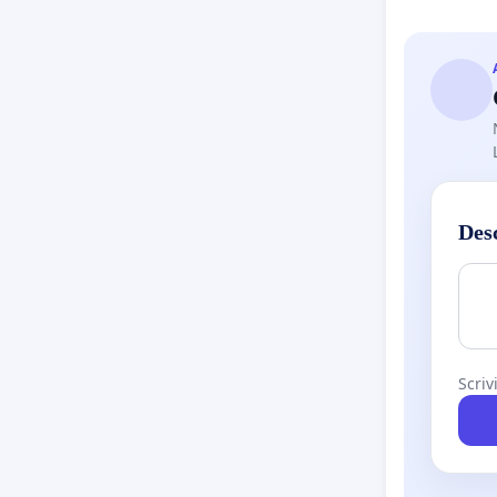
Des
Scriv