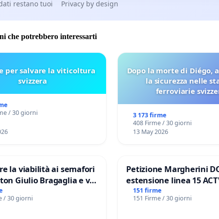
 dati restano tuoi
Privacy by design
oni che potrebbero interessarti
e per salvare la viticoltura
Dopo la morte di Diégo, 
svizzera
la sicurezza nelle st
ferroviarie svizze
rme
me / 30 giorni
3 173 firme
408 Firme / 30 giorni
026
13 May 2026
re la viabilità ai semafori
Petizione Margherini D
gaglia e via
estensione linea 15 ACT
V MUNICIPIO DI ROMA
Marghera P.zza S. Anton
e
151 firme
 / 30 giorni
151 Firme / 30 giorni
all'aeroporto Marco Polo
€ 1,50