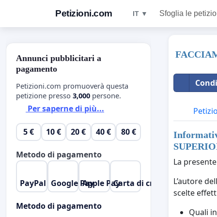
Petizioni.com
Sfoglia le petizio
IT ▼
FACCIAM
Annunci pubblicitari a
pagamento
Condi
Petizioni.com promuoverà questa
petizione presso
3,000
persone.
Per saperne di più...
Petizi
5 €
10 €
20 €
40 €
80 €
Informativ
SUPERIO
Metodo di pagamento
La presente 
L’autore de
PayPal
Google Pay
Apple Pay
Carta di credito
scelte effet
Metodo di pagamento
Quali i