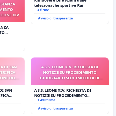
 ISTANZA
telecronache sportive Rai
AMENTO
4 firme
LEONE XIV
Avviso di trasparenza
TANZA
TO
EONE XIV
A DI SAN
A S.S. LEONE XIV: RICHIESTA DI
VERIFICA
NOTIZIE SU PROCEDIMENTO
IONE DEL
GIUDIZIARIO SEDE IMPEDITA DI
I
BENEDETTO XVI
DI SAN
A S.S. LEONE XIV: RICHIESTA DI
IFICA
NOTIZIE SU PROCEDIMENTO
E DEL
GIUDIZIARIO SEDE IMPEDITA DI
1 499 firme
BENEDETTO XVI
Avviso di trasparenza