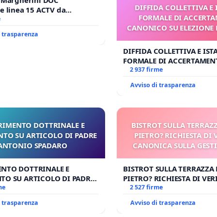
DIFFIDA COLLETTIVA E
e linea 15 ACTV da
FORMALE DI ACCERT
P.zza S. Antonio
e
CANONICO SU ELEZIONE 
orto Marco Polo tariffa a €
i trasparenza
DIFFIDA COLLETTIVA E IS
FORMALE DI ACCERTAMEN
CANONICO SU ELEZIONE L
2 937 firme
Avviso di trasparenza
RIMENTO DOTTRINALE E
BISTROT SULLA TERRAZZ
NTO SU ARTICOLO DI PADRE
PIETRO? RICHIESTA DI 
ANTONIO SPADARO
CANONICA SULLA GEST
CARD. GAMBETT
ENTO DOTTRINALE E
BISTROT SULLA TERRAZZA 
TO SU ARTICOLO DI PADRE
PIETRO? RICHIESTA DI VER
 SPADARO
me
CANONICA SULLA GESTION
2 527 firme
CARD. GAMBETTI
i trasparenza
Avviso di trasparenza