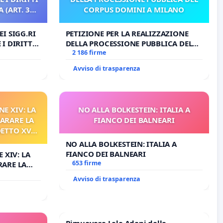
 (ART. 3
CORPUS DOMINI A MILANO
I SIGG.RI
PETIZIONE PER LA REALIZZAZIONE
I DIRITTI
DELLA PROCESSIONE PUBBLICA DEL
RT. 3 UDG)
CORPUS DOMINI A MILANO
2 186 firme
Avviso di trasparenza
NE XIV: LA
NO ALLA BOLKESTEIN: ITALIA A
ARARE LA
FIANCO DEI BALNEARI
DETTO XVI
RELATIVO
NO ALLA BOLKESTEIN: ITALIA A
FIANCO DEI BALNEARI
 XIV: LA
653 firme
RARE LA
TTO XVI
Avviso di trasparenza
TIVO
Rimuovere Lele Adani dalle