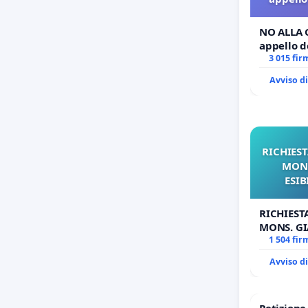
NO ALLA 
appello de
3 015 fir
Avviso d
RICHIEST
MONS
ESIB
RICHIEST
MONS. GI
OPERE DI
1 504 fir
Avviso d
Petizion