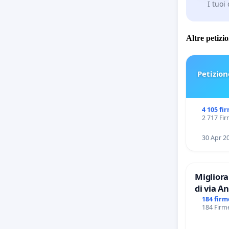
I tuoi
Altre petizi
Petizion
4 105 fi
2 717 Fir
30 Apr 2
Migliora
di via Anton Giulio Bra
Tieri X
184 firm
184 Firme