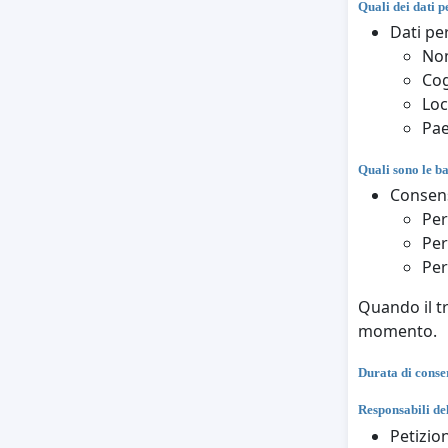
Quali dei dati p
Dati per
No
Co
Loc
Pa
Quali sono le ba
Consens
Per
Per
Per
Quando il tr
momento.
Durata di conse
Responsabili de
Petizio