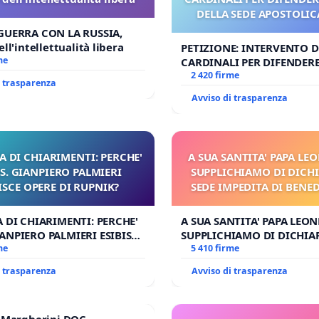
DELLA SEDE APOSTOLICA
UDG)
GUERRA CON LA RUSSIA,
ll'intellettualità libera
PETIZIONE: INTERVENTO DE
me
CARDINALI PER DIFENDERE 
DELLA SEDE APOSTOLICA (A
2 420 firme
i trasparenza
Avviso di trasparenza
A DI CHIARIMENTI: PERCHE'
A SUA SANTITA' PAPA LEO
. GIANPIERO PALMIERI
SUPPLICHIAMO DI DICHI
ISCE OPERE DI RUPNIK?
SEDE IMPEDITA DI BENE
E/O DI FAR APRIRE IL 
PROCESSO
A DI CHIARIMENTI: PERCHE'
A SUA SANTITA' PAPA LEONE
ANPIERO PALMIERI ESIBISCE
SUPPLICHIAMO DI DICHIA
 RUPNIK?
me
SEDE IMPEDITA DI BENEDE
5 410 firme
E/O DI FAR APRIRE IL RELA
i trasparenza
Avviso di trasparenza
PROCESSO
e Margherini DOC