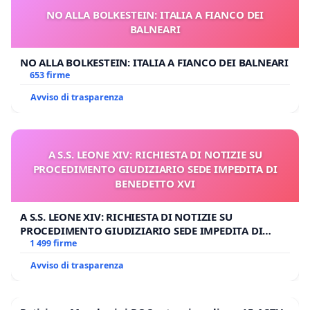
NO ALLA BOLKESTEIN: ITALIA A FIANCO DEI
BALNEARI
NO ALLA BOLKESTEIN: ITALIA A FIANCO DEI BALNEARI
653 firme
Avviso di trasparenza
A S.S. LEONE XIV: RICHIESTA DI NOTIZIE SU
PROCEDIMENTO GIUDIZIARIO SEDE IMPEDITA DI
BENEDETTO XVI
A S.S. LEONE XIV: RICHIESTA DI NOTIZIE SU
PROCEDIMENTO GIUDIZIARIO SEDE IMPEDITA DI
BENEDETTO XVI
1 499 firme
Avviso di trasparenza