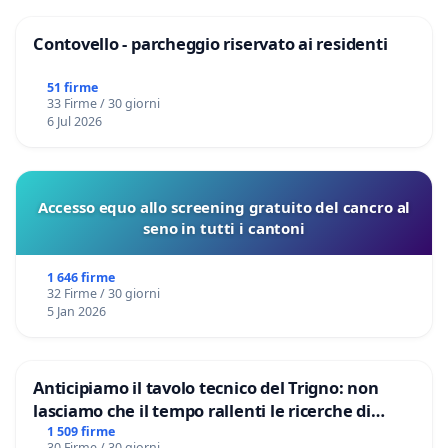
Contovello - parcheggio riservato ai residenti
51 firme
33 Firme / 30 giorni
6 Jul 2026
Accesso equo allo screening gratuito del cancro al
seno in tutti i cantoni
1 646 firme
32 Firme / 30 giorni
5 Jan 2026
Anticipiamo il tavolo tecnico del Trigno: non
lasciamo che il tempo rallenti le ricerche di
Domenico Racanati
1 509 firme
30 Firme / 30 giorni