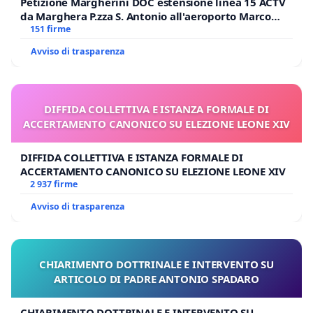
Petizione Margherini DOC estensione linea 15 ACTV
da Marghera P.zza S. Antonio all'aeroporto Marco
Polo tariffa a € 1,50
151 firme
Avviso di trasparenza
DIFFIDA COLLETTIVA E ISTANZA FORMALE DI
ACCERTAMENTO CANONICO SU ELEZIONE LEONE XIV
DIFFIDA COLLETTIVA E ISTANZA FORMALE DI
ACCERTAMENTO CANONICO SU ELEZIONE LEONE XIV
2 937 firme
Avviso di trasparenza
CHIARIMENTO DOTTRINALE E INTERVENTO SU
ARTICOLO DI PADRE ANTONIO SPADARO
CHIARIMENTO DOTTRINALE E INTERVENTO SU