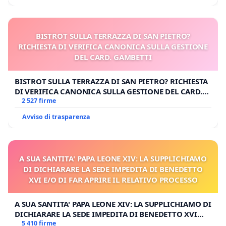
BISTROT SULLA TERRAZZA DI SAN PIETRO?
RICHIESTA DI VERIFICA CANONICA SULLA GESTIONE
DEL CARD. GAMBETTI
BISTROT SULLA TERRAZZA DI SAN PIETRO? RICHIESTA
DI VERIFICA CANONICA SULLA GESTIONE DEL CARD.
GAMBETTI
2 527 firme
Avviso di trasparenza
A SUA SANTITA' PAPA LEONE XIV: LA SUPPLICHIAMO
DI DICHIARARE LA SEDE IMPEDITA DI BENEDETTO
XVI E/O DI FAR APRIRE IL RELATIVO PROCESSO
A SUA SANTITA' PAPA LEONE XIV: LA SUPPLICHIAMO DI
DICHIARARE LA SEDE IMPEDITA DI BENEDETTO XVI
E/O DI FAR APRIRE IL RELATIVO PROCESSO
5 410 firme