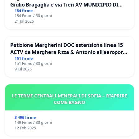
Giulio Bragaglia e via Tieri XV MUNICIPIO DI
ROMA
184 firme
184 Firme / 30 giorni
21 Jul 2026
Petizione Margherini DOC estensione linea 15
ACTV da Marghera P.zza S. Antonio all'aeroporto
Marco Polo tariffa a € 1,50
151 firme
151 Firme / 30 giorni
9 Jul 2026
LE TERME CENTRALI MINERALI DI SOFIA – RIAPRIRE
COME BAGNO
3 496 firme
149 Firme / 30 giorni
12 Feb 2025