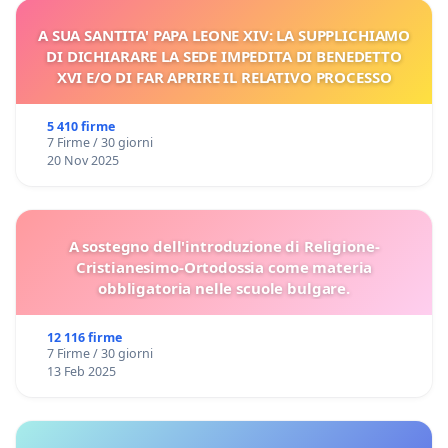
A SUA SANTITA' PAPA LEONE XIV: LA SUPPLICHIAMO
DI DICHIARARE LA SEDE IMPEDITA DI BENEDETTO
XVI E/O DI FAR APRIRE IL RELATIVO PROCESSO
5 410 firme
7 Firme / 30 giorni
20 Nov 2025
A sostegno dell'introduzione di Religione-
Cristianesimo-Ortodossia come materia
obbligatoria nelle scuole bulgare.
12 116 firme
7 Firme / 30 giorni
13 Feb 2025