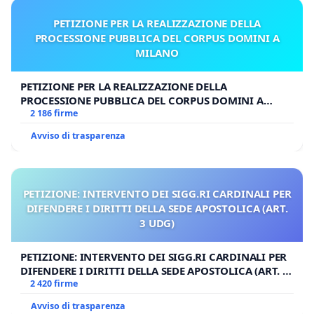
PETIZIONE PER LA REALIZZAZIONE DELLA
PROCESSIONE PUBBLICA DEL CORPUS DOMINI A
MILANO
PETIZIONE PER LA REALIZZAZIONE DELLA
PROCESSIONE PUBBLICA DEL CORPUS DOMINI A
MILANO
2 186 firme
Avviso di trasparenza
PETIZIONE: INTERVENTO DEI SIGG.RI CARDINALI PER
DIFENDERE I DIRITTI DELLA SEDE APOSTOLICA (ART.
3 UDG)
PETIZIONE: INTERVENTO DEI SIGG.RI CARDINALI PER
DIFENDERE I DIRITTI DELLA SEDE APOSTOLICA (ART. 3
UDG)
2 420 firme
Avviso di trasparenza