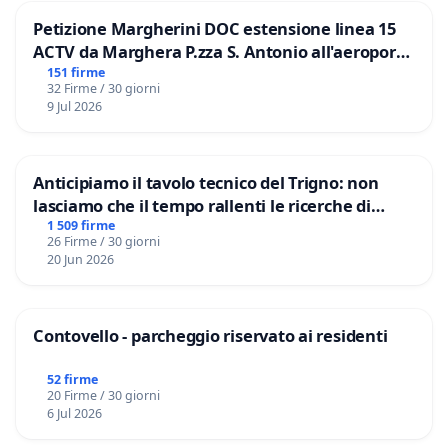
Petizione Margherini DOC estensione linea 15
ACTV da Marghera P.zza S. Antonio all'aeroporto
Marco Polo tariffa a € 1,50
151 firme
32 Firme / 30 giorni
9 Jul 2026
Anticipiamo il tavolo tecnico del Trigno: non
lasciamo che il tempo rallenti le ricerche di
Domenico Racanati
1 509 firme
26 Firme / 30 giorni
20 Jun 2026
Contovello - parcheggio riservato ai residenti
52 firme
20 Firme / 30 giorni
6 Jul 2026