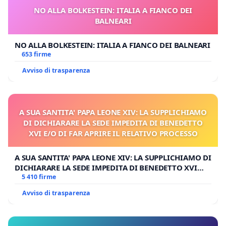
NO ALLA BOLKESTEIN: ITALIA A FIANCO DEI
BALNEARI
NO ALLA BOLKESTEIN: ITALIA A FIANCO DEI BALNEARI
653 firme
Avviso di trasparenza
A SUA SANTITA' PAPA LEONE XIV: LA SUPPLICHIAMO
DI DICHIARARE LA SEDE IMPEDITA DI BENEDETTO
XVI E/O DI FAR APRIRE IL RELATIVO PROCESSO
A SUA SANTITA' PAPA LEONE XIV: LA SUPPLICHIAMO DI
DICHIARARE LA SEDE IMPEDITA DI BENEDETTO XVI
E/O DI FAR APRIRE IL RELATIVO PROCESSO
5 410 firme
Avviso di trasparenza