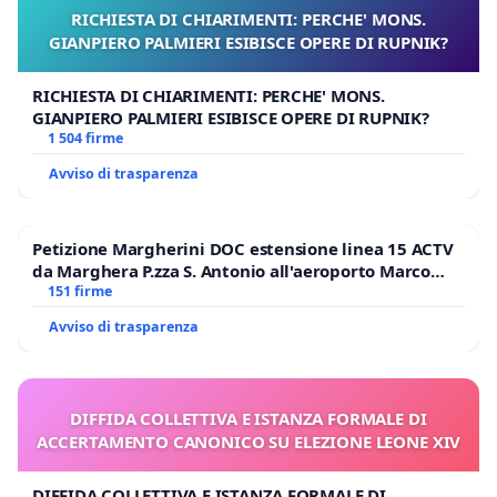
RICHIESTA DI CHIARIMENTI: PERCHE' MONS.
GIANPIERO PALMIERI ESIBISCE OPERE DI RUPNIK?
RICHIESTA DI CHIARIMENTI: PERCHE' MONS.
GIANPIERO PALMIERI ESIBISCE OPERE DI RUPNIK?
1 504 firme
Avviso di trasparenza
Petizione Margherini DOC estensione linea 15 ACTV
da Marghera P.zza S. Antonio all'aeroporto Marco
Polo tariffa a € 1,50
151 firme
Avviso di trasparenza
DIFFIDA COLLETTIVA E ISTANZA FORMALE DI
ACCERTAMENTO CANONICO SU ELEZIONE LEONE XIV
DIFFIDA COLLETTIVA E ISTANZA FORMALE DI