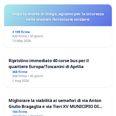
Dopo la morte di Diégo, agiamo per la sicurezza
nelle stazioni ferroviarie svizzere.
3 199 firme
420 Firme / 30 giorni
13 May 2026
Ripristino immediato 40 corse bus per il
quartiere Europa/Toscanini di Aprilia
368 firme
368 Firme / 30 giorni
1 Aug 2026
Migliorare la viabilità ai semafori di via Anton
Giulio Bragaglia e via Tieri XV MUNICIPIO DI
ROMA
184 firme
184 Firme / 30 giorni