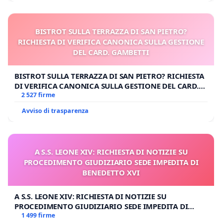
BISTROT SULLA TERRAZZA DI SAN PIETRO?
RICHIESTA DI VERIFICA CANONICA SULLA GESTIONE
DEL CARD. GAMBETTI
BISTROT SULLA TERRAZZA DI SAN PIETRO? RICHIESTA
DI VERIFICA CANONICA SULLA GESTIONE DEL CARD.
GAMBETTI
2 527 firme
Avviso di trasparenza
A S.S. LEONE XIV: RICHIESTA DI NOTIZIE SU
PROCEDIMENTO GIUDIZIARIO SEDE IMPEDITA DI
BENEDETTO XVI
A S.S. LEONE XIV: RICHIESTA DI NOTIZIE SU
PROCEDIMENTO GIUDIZIARIO SEDE IMPEDITA DI
BENEDETTO XVI
1 499 firme