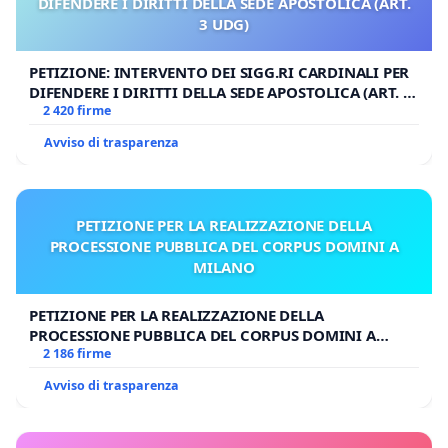
DIFENDERE I DIRITTI DELLA SEDE APOSTOLICA (ART.
3 UDG)
PETIZIONE: INTERVENTO DEI SIGG.RI CARDINALI PER
DIFENDERE I DIRITTI DELLA SEDE APOSTOLICA (ART. 3
UDG)
2 420 firme
Avviso di trasparenza
PETIZIONE PER LA REALIZZAZIONE DELLA
PROCESSIONE PUBBLICA DEL CORPUS DOMINI A
MILANO
PETIZIONE PER LA REALIZZAZIONE DELLA
PROCESSIONE PUBBLICA DEL CORPUS DOMINI A
MILANO
2 186 firme
Avviso di trasparenza