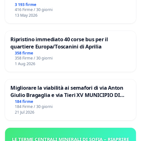
3 193 firme
416 Firme / 30 giorni
13 May 2026
Ripristino immediato 40 corse bus per il
quartiere Europa/Toscanini di Aprilia
358 firme
358 Firme / 30 giorni
1 Aug 2026
Migliorare la viabilità ai semafori di via Anton
Giulio Bragaglia e via Tieri XV MUNICIPIO DI
ROMA
184 firme
184 Firme / 30 giorni
21 Jul 2026
LE TERME CENTRALI MINERALI DI SOFIA – RIAPRIRE