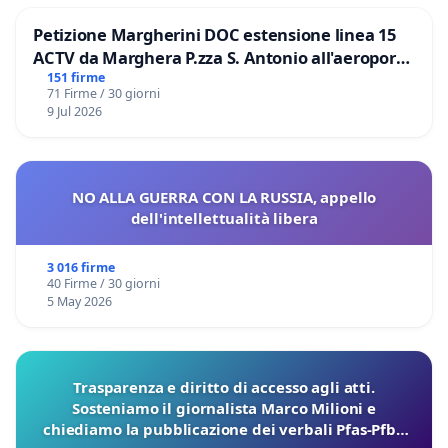
Petizione Margherini DOC estensione linea 15
ACTV da Marghera P.zza S. Antonio all'aeroporto
Marco Polo tariffa a € 1,50
151 firme
71 Firme / 30 giorni
9 Jul 2026
NO ALLA GUERRA CON LA RUSSIA, appello
dell'intellettualità libera
3 016 firme
40 Firme / 30 giorni
5 May 2026
Trasparenza e diritto di accesso agli atti.
Sosteniamo il giornalista Marco Milioni e
chiediamo la pubblicazione dei verbali Pfas-Pfba