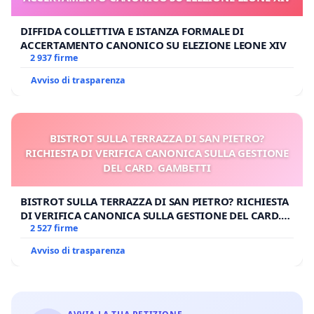
DIFFIDA COLLETTIVA E ISTANZA FORMALE DI
ACCERTAMENTO CANONICO SU ELEZIONE LEONE XIV
2 937 firme
Avviso di trasparenza
BISTROT SULLA TERRAZZA DI SAN PIETRO?
RICHIESTA DI VERIFICA CANONICA SULLA GESTIONE
DEL CARD. GAMBETTI
BISTROT SULLA TERRAZZA DI SAN PIETRO? RICHIESTA
DI VERIFICA CANONICA SULLA GESTIONE DEL CARD.
GAMBETTI
2 527 firme
Avviso di trasparenza