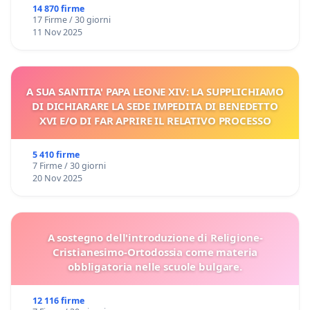
14 870 firme
17 Firme / 30 giorni
11 Nov 2025
A SUA SANTITA' PAPA LEONE XIV: LA SUPPLICHIAMO
DI DICHIARARE LA SEDE IMPEDITA DI BENEDETTO
XVI E/O DI FAR APRIRE IL RELATIVO PROCESSO
5 410 firme
7 Firme / 30 giorni
20 Nov 2025
A sostegno dell'introduzione di Religione-
Cristianesimo-Ortodossia come materia
obbligatoria nelle scuole bulgare.
12 116 firme