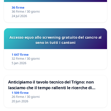
sulla Pedemontana Veneta
36 firme
36 Firme / 30 giorni
24 Jul 2026
Accesso equo allo screening gratuito del cancro al
seno in tutti i cantoni
1 647 firme
32 Firme / 30 giorni
5 Jan 2026
Anticipiamo il tavolo tecnico del Trigno: non
lasciamo che il tempo rallenti le ricerche di
Domenico Racanati
1 509 firme
26 Firme / 30 giorni
20 Jun 2026