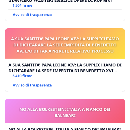
1 504 firme
Avviso di trasparenza
A SUA SANTITA' PAPA LEONE XIV: LA SUPPLICHIAMO
DI DICHIARARE LA SEDE IMPEDITA DI BENEDETTO
XVI E/O DI FAR APRIRE IL RELATIVO PROCESSO
A SUA SANTITA' PAPA LEONE XIV: LA SUPPLICHIAMO DI
DICHIARARE LA SEDE IMPEDITA DI BENEDETTO XVI
E/O DI FAR APRIRE IL RELATIVO PROCESSO
5 410 firme
Avviso di trasparenza
NO ALLA BOLKESTEIN: ITALIA A FIANCO DEI
BALNEARI
NO ALLA BOLKESTEIN: ITALIA A FIANCO DEI BALNEARI