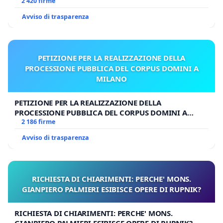
UDG)
2 420 firme
Avviso di trasparenza
PETIZIONE PER LA REALIZZAZIONE DELLA
PROCESSIONE PUBBLICA DEL CORPUS DOMINI A
MILANO
PETIZIONE PER LA REALIZZAZIONE DELLA
PROCESSIONE PUBBLICA DEL CORPUS DOMINI A
MILANO
2 186 firme
Avviso di trasparenza
RICHIESTA DI CHIARIMENTI: PERCHE' MONS.
GIANPIERO PALMIERI ESIBISCE OPERE DI RUPNIK?
RICHIESTA DI CHIARIMENTI: PERCHE' MONS.
GIANPIERO PALMIERI ESIBISCE OPERE DI RUPNIK?