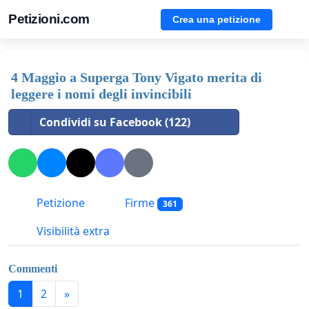
Petizioni.com
Crea una petizione
4 Maggio a Superga Tony Vigato merita di
leggere i nomi degli invincibili
Condividi su Facebook (122)
Petizione
Firme
361
Visibilità extra
Commenti
1
2
»