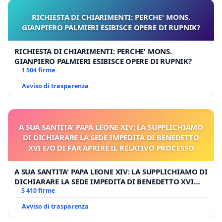
RICHIESTA DI CHIARIMENTI: PERCHE' MONS.
GIANPIERO PALMIERI ESIBISCE OPERE DI RUPNIK?
RICHIESTA DI CHIARIMENTI: PERCHE' MONS.
GIANPIERO PALMIERI ESIBISCE OPERE DI RUPNIK?
1 504 firme
Avviso di trasparenza
A SUA SANTITA' PAPA LEONE XIV: LA SUPPLICHIAMO
DI DICHIARARE LA SEDE IMPEDITA DI BENEDETTO
XVI E/O DI FAR APRIRE IL RELATIVO PROCESSO
A SUA SANTITA' PAPA LEONE XIV: LA SUPPLICHIAMO DI
DICHIARARE LA SEDE IMPEDITA DI BENEDETTO XVI
E/O DI FAR APRIRE IL RELATIVO PROCESSO
5 410 firme
Avviso di trasparenza