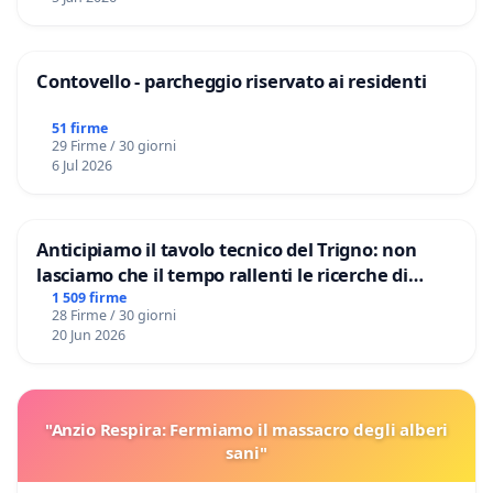
Contovello - parcheggio riservato ai residenti
51 firme
29 Firme / 30 giorni
6 Jul 2026
Anticipiamo il tavolo tecnico del Trigno: non
lasciamo che il tempo rallenti le ricerche di
Domenico Racanati
1 509 firme
28 Firme / 30 giorni
20 Jun 2026
"Anzio Respira: Fermiamo il massacro degli alberi
sani"