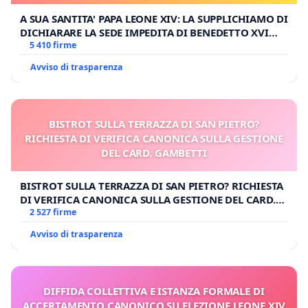
A SUA SANTITA' PAPA LEONE XIV: LA SUPPLICHIAMO DI
DICHIARARE LA SEDE IMPEDITA DI BENEDETTO XVI
E/O DI FAR APRIRE IL RELATIVO PROCESSO
5 410 firme
Avviso di trasparenza
BISTROT SULLA TERRAZZA DI SAN PIETRO?
RICHIESTA DI VERIFICA CANONICA SULLA GESTIONE
DEL CARD. GAMBETTI
BISTROT SULLA TERRAZZA DI SAN PIETRO? RICHIESTA
DI VERIFICA CANONICA SULLA GESTIONE DEL CARD.
GAMBETTI
2 527 firme
Avviso di trasparenza
DIFFIDA COLLETTIVA E ISTANZA FORMALE DI
ACCERTAMENTO CANONICO SU ELEZIONE LEONE XIV