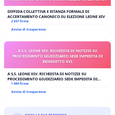
DIFFIDA COLLETTIVA E ISTANZA FORMALE DI
ACCERTAMENTO CANONICO SU ELEZIONE LEONE XIV
2 937 firme
Avviso di trasparenza
A S.S. LEONE XIV: RICHIESTA DI NOTIZIE SU
PROCEDIMENTO GIUDIZIARIO SEDE IMPEDITA DI
BENEDETTO XVI
A S.S. LEONE XIV: RICHIESTA DI NOTIZIE SU
PROCEDIMENTO GIUDIZIARIO SEDE IMPEDITA DI
BENEDETTO XVI
1 499 firme
Avviso di trasparenza