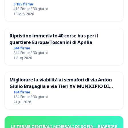
3 185 firme
412 Firme / 30 giorni
13 May 2026
Ripristino immediato 40 corse bus per il
quartiere Europa/Toscanini di Aprilia
344 firme
344 Firme / 30 giorni
1 Aug 2026
Migliorare la viabilità ai semafori di via Anton
Giulio Bragaglia e via Tieri XV MUNICIPIO DI
ROMA
184 firme
184 Firme / 30 giorni
21 Jul 2026
LE TERME CENTRALI MINERALI DI SOFIA – RIAPRIRE