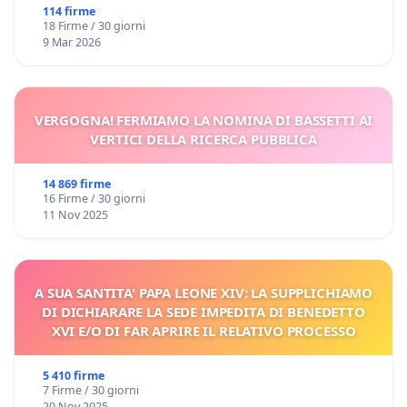
114 firme
18 Firme / 30 giorni
9 Mar 2026
VERGOGNA! FERMIAMO LA NOMINA DI BASSETTI AI
VERTICI DELLA RICERCA PUBBLICA
14 869 firme
16 Firme / 30 giorni
11 Nov 2025
A SUA SANTITA' PAPA LEONE XIV: LA SUPPLICHIAMO
DI DICHIARARE LA SEDE IMPEDITA DI BENEDETTO
XVI E/O DI FAR APRIRE IL RELATIVO PROCESSO
5 410 firme
7 Firme / 30 giorni
20 Nov 2025