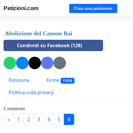
Petizioni.com
Crea una petizione
Abolizione del Canone Rai
Condividi su Facebook (128)
Petizione
Firme
1 014
Politica sulla privacy
Commenti
«
1
2
3
4
5
6