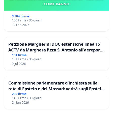
COME BAGNO
3 504 firme
156 Firme / 30 giorni
12 Feb 2025
Petizione Margherini DOC estensione linea 15
ACTV da Marghera P.zza S. Antonio all'aeroporto
Marco Polo tariffa a € 1,50
151 firme
151 Firme / 30 giorni
9 Jul 2026
Commissione parlamentare d'inchiesta sulla
rete di Epstein e del Mossad: verità sugli Epstein
Files
205 firme
142 Firme / 30 giorni
24 Jun 2026