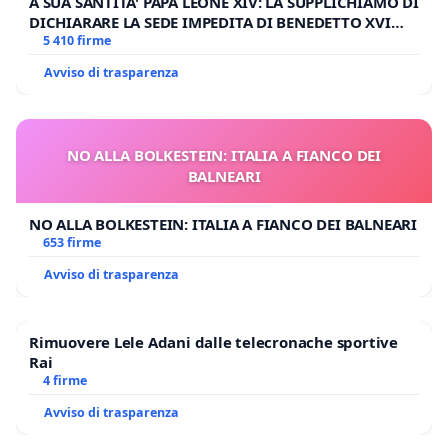
A SUA SANTITA' PAPA LEONE XIV: LA SUPPLICHIAMO DI
DICHIARARE LA SEDE IMPEDITA DI BENEDETTO XVI
E/O DI FAR APRIRE IL RELATIVO PROCESSO
5 410 firme
Avviso di trasparenza
NO ALLA BOLKESTEIN: ITALIA A FIANCO DEI
BALNEARI
NO ALLA BOLKESTEIN: ITALIA A FIANCO DEI BALNEARI
653 firme
Avviso di trasparenza
Rimuovere Lele Adani dalle telecronache sportive
Rai
4 firme
Avviso di trasparenza