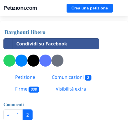
Petizioni.com
Crea una petizione
Barghouti libero
Condividi su Facebook
Petizione
Comunicazioni
2
Firme
Visibilità extra
338
Commenti
«
1
2