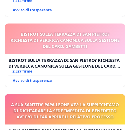
1 214 firme
Avviso di trasparenza
BISTROT SULLA TERRAZZA DI SAN PIETRO?
RICHIESTA DI VERIFICA CANONICA SULLA GESTIONE
DEL CARD. GAMBETTI
BISTROT SULLA TERRAZZA DI SAN PIETRO? RICHIESTA
DI VERIFICA CANONICA SULLA GESTIONE DEL CARD.
GAMBETTI
2 527 firme
Avviso di trasparenza
A SUA SANTITA' PAPA LEONE XIV: LA SUPPLICHIAMO
DI DICHIARARE LA SEDE IMPEDITA DI BENEDETTO
XVI E/O DI FAR APRIRE IL RELATIVO PROCESSO