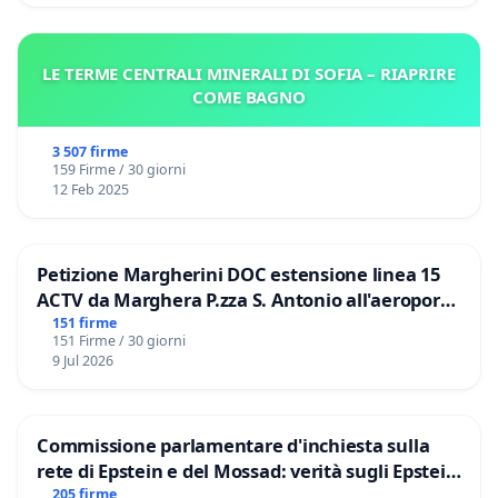
LE TERME CENTRALI MINERALI DI SOFIA – RIAPRIRE
COME BAGNO
3 507 firme
159 Firme / 30 giorni
12 Feb 2025
Petizione Margherini DOC estensione linea 15
ACTV da Marghera P.zza S. Antonio all'aeroporto
Marco Polo tariffa a € 1,50
151 firme
151 Firme / 30 giorni
9 Jul 2026
Commissione parlamentare d'inchiesta sulla
rete di Epstein e del Mossad: verità sugli Epstein
Files
205 firme