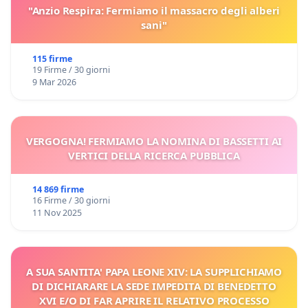
"Anzio Respira: Fermiamo il massacro degli alberi
sani"
115 firme
19 Firme / 30 giorni
9 Mar 2026
VERGOGNA! FERMIAMO LA NOMINA DI BASSETTI AI
VERTICI DELLA RICERCA PUBBLICA
14 869 firme
16 Firme / 30 giorni
11 Nov 2025
A SUA SANTITA' PAPA LEONE XIV: LA SUPPLICHIAMO
DI DICHIARARE LA SEDE IMPEDITA DI BENEDETTO
XVI E/O DI FAR APRIRE IL RELATIVO PROCESSO