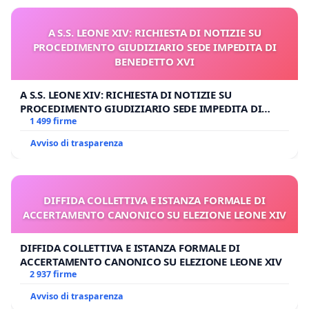
A S.S. LEONE XIV: RICHIESTA DI NOTIZIE SU
PROCEDIMENTO GIUDIZIARIO SEDE IMPEDITA DI
BENEDETTO XVI
A S.S. LEONE XIV: RICHIESTA DI NOTIZIE SU
PROCEDIMENTO GIUDIZIARIO SEDE IMPEDITA DI
BENEDETTO XVI
1 499 firme
Avviso di trasparenza
DIFFIDA COLLETTIVA E ISTANZA FORMALE DI
ACCERTAMENTO CANONICO SU ELEZIONE LEONE XIV
DIFFIDA COLLETTIVA E ISTANZA FORMALE DI
ACCERTAMENTO CANONICO SU ELEZIONE LEONE XIV
2 937 firme
Avviso di trasparenza