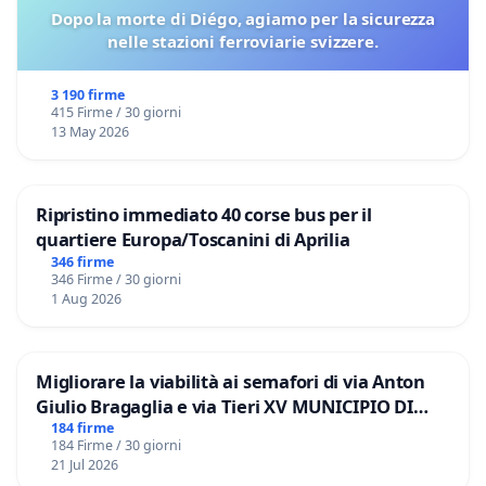
Dopo la morte di Diégo, agiamo per la sicurezza
nelle stazioni ferroviarie svizzere.
3 190 firme
415 Firme / 30 giorni
13 May 2026
Ripristino immediato 40 corse bus per il
quartiere Europa/Toscanini di Aprilia
346 firme
346 Firme / 30 giorni
1 Aug 2026
Migliorare la viabilità ai semafori di via Anton
Giulio Bragaglia e via Tieri XV MUNICIPIO DI
ROMA
184 firme
184 Firme / 30 giorni
21 Jul 2026