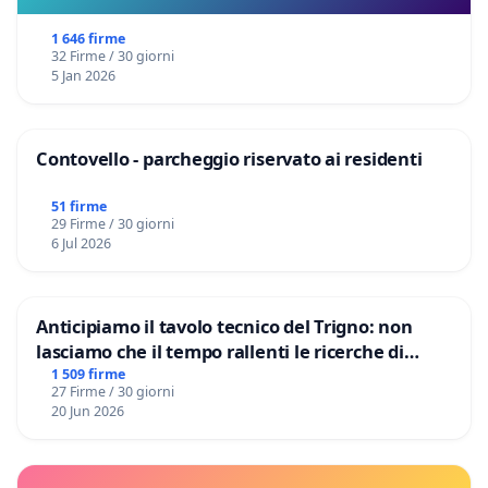
1 646 firme
32 Firme / 30 giorni
5 Jan 2026
Contovello - parcheggio riservato ai residenti
51 firme
29 Firme / 30 giorni
6 Jul 2026
Anticipiamo il tavolo tecnico del Trigno: non
lasciamo che il tempo rallenti le ricerche di
Domenico Racanati
1 509 firme
27 Firme / 30 giorni
20 Jun 2026