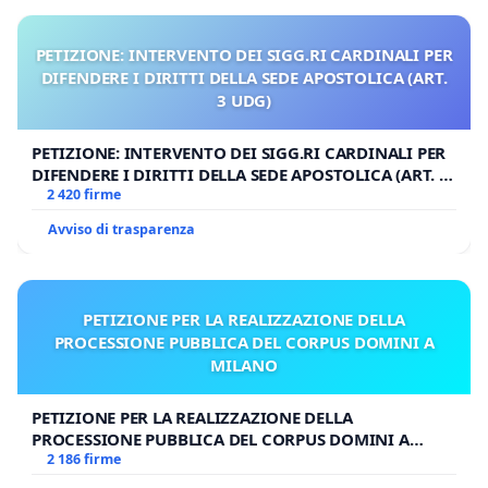
PETIZIONE: INTERVENTO DEI SIGG.RI CARDINALI PER
DIFENDERE I DIRITTI DELLA SEDE APOSTOLICA (ART.
3 UDG)
PETIZIONE: INTERVENTO DEI SIGG.RI CARDINALI PER
DIFENDERE I DIRITTI DELLA SEDE APOSTOLICA (ART. 3
UDG)
2 420 firme
Avviso di trasparenza
PETIZIONE PER LA REALIZZAZIONE DELLA
PROCESSIONE PUBBLICA DEL CORPUS DOMINI A
MILANO
PETIZIONE PER LA REALIZZAZIONE DELLA
PROCESSIONE PUBBLICA DEL CORPUS DOMINI A
MILANO
2 186 firme