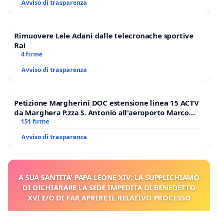
Avviso di trasparenza
Rimuovere Lele Adani dalle telecronache sportive
Rai
4 firme
Avviso di trasparenza
Petizione Margherini DOC estensione linea 15 ACTV
da Marghera P.zza S. Antonio all'aeroporto Marco
Polo tariffa a € 1,50
151 firme
Avviso di trasparenza
A SUA SANTITA' PAPA LEONE XIV: LA SUPPLICHIAMO
DI DICHIARARE LA SEDE IMPEDITA DI BENEDETTO
XVI E/O DI FAR APRIRE IL RELATIVO PROCESSO