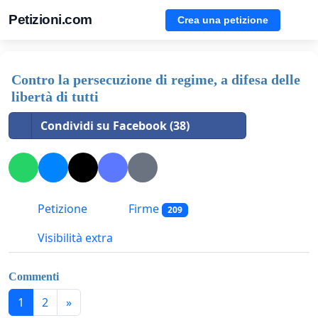
Petizioni.com
Crea una petizione
Contro la persecuzione di regime, a difesa delle
libertà di tutti
Condividi su Facebook (38)
Petizione
Firme
209
Visibilità extra
Commenti
1
2
»