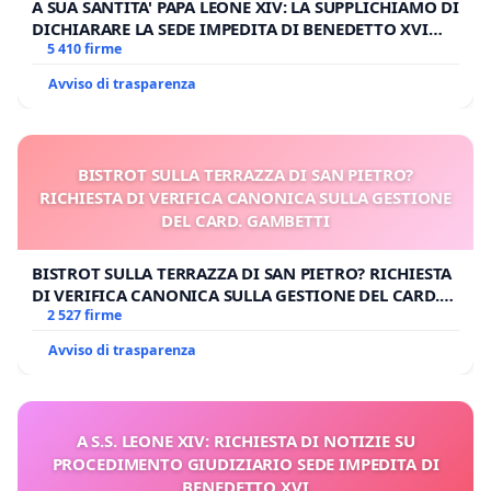
A SUA SANTITA' PAPA LEONE XIV: LA SUPPLICHIAMO DI
DICHIARARE LA SEDE IMPEDITA DI BENEDETTO XVI
E/O DI FAR APRIRE IL RELATIVO PROCESSO
5 410 firme
Avviso di trasparenza
BISTROT SULLA TERRAZZA DI SAN PIETRO?
RICHIESTA DI VERIFICA CANONICA SULLA GESTIONE
DEL CARD. GAMBETTI
BISTROT SULLA TERRAZZA DI SAN PIETRO? RICHIESTA
DI VERIFICA CANONICA SULLA GESTIONE DEL CARD.
GAMBETTI
2 527 firme
Avviso di trasparenza
A S.S. LEONE XIV: RICHIESTA DI NOTIZIE SU
PROCEDIMENTO GIUDIZIARIO SEDE IMPEDITA DI
BENEDETTO XVI