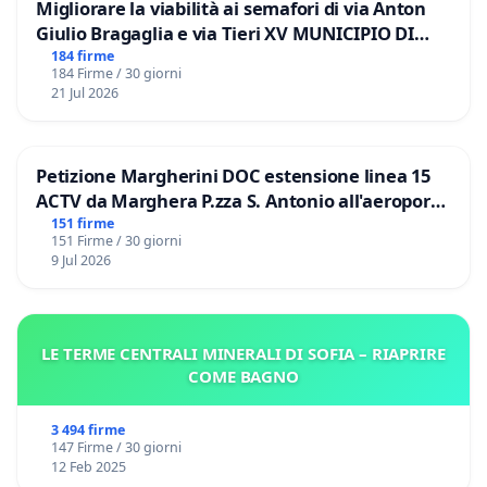
Migliorare la viabilità ai semafori di via Anton
Giulio Bragaglia e via Tieri XV MUNICIPIO DI
ROMA
184 firme
184 Firme / 30 giorni
21 Jul 2026
Petizione Margherini DOC estensione linea 15
ACTV da Marghera P.zza S. Antonio all'aeroporto
Marco Polo tariffa a € 1,50
151 firme
151 Firme / 30 giorni
9 Jul 2026
LE TERME CENTRALI MINERALI DI SOFIA – RIAPRIRE
COME BAGNO
3 494 firme
147 Firme / 30 giorni
12 Feb 2025