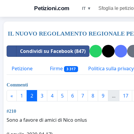
Petizioni.com
Sfoglia le petizio
IT ▼
IL NUOVO REGOLAMENTO REGIONALE PER 
Condividi su Facebook (847)
Petizione
Firme
Politica sulla privacy
3 317
Commenti
«
1
2
3
4
5
6
7
8
9
...
17
#210
Sono a favore di amici di Nico onlus