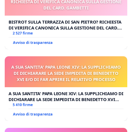
RICHIESTA DI VERIFICA CANONICA SULLA GESTIONE
DEL CARD. GAMBETTI
BISTROT SULLA TERRAZZA DI SAN PIETRO? RICHIESTA
DI VERIFICA CANONICA SULLA GESTIONE DEL CARD.
GAMBETTI
2 527 firme
Avviso di trasparenza
A SUA SANTITA' PAPA LEONE XIV: LA SUPPLICHIAMO
DI DICHIARARE LA SEDE IMPEDITA DI BENEDETTO
XVI E/O DI FAR APRIRE IL RELATIVO PROCESSO
A SUA SANTITA' PAPA LEONE XIV: LA SUPPLICHIAMO DI
DICHIARARE LA SEDE IMPEDITA DI BENEDETTO XVI
E/O DI FAR APRIRE IL RELATIVO PROCESSO
5 410 firme
Avviso di trasparenza