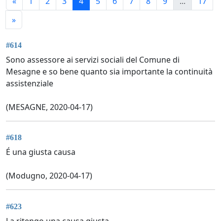
«
1
2
3
4
5
6
7
8
9
...
17
»
#614
Sono assessore ai servizi sociali del Comune di
Mesagne e so bene quanto sia importante la continuità
assistenziale
(MESAGNE, 2020-04-17)
#618
É una giusta causa
(Modugno, 2020-04-17)
#623
La ritengo una causa giusta