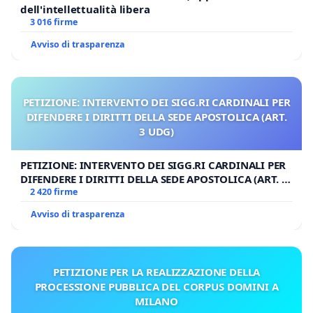
dell'intellettualità libera
3 016 firme
Avviso di trasparenza
PETIZIONE: INTERVENTO DEI SIGG.RI CARDINALI PER
DIFENDERE I DIRITTI DELLA SEDE APOSTOLICA (ART.
3 UDG)
PETIZIONE: INTERVENTO DEI SIGG.RI CARDINALI PER
DIFENDERE I DIRITTI DELLA SEDE APOSTOLICA (ART. 3
UDG)
2 420 firme
Avviso di trasparenza
PETIZIONE PER LA REALIZZAZIONE DELLA
PROCESSIONE PUBBLICA DEL CORPUS DOMINI A
MILANO