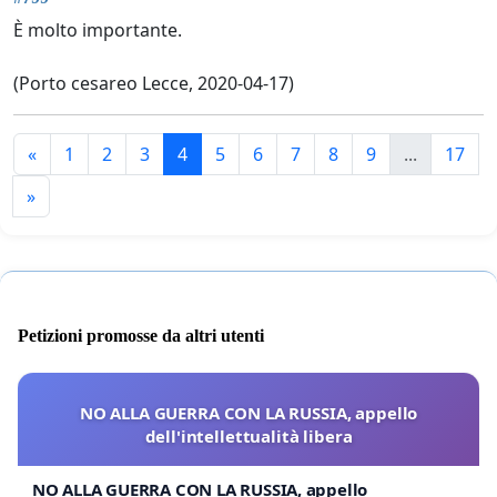
È molto importante.
(Porto cesareo Lecce, 2020-04-17)
«
1
2
3
4
5
6
7
8
9
...
17
»
Petizioni promosse da altri utenti
NO ALLA GUERRA CON LA RUSSIA, appello
dell'intellettualità libera
NO ALLA GUERRA CON LA RUSSIA, appello