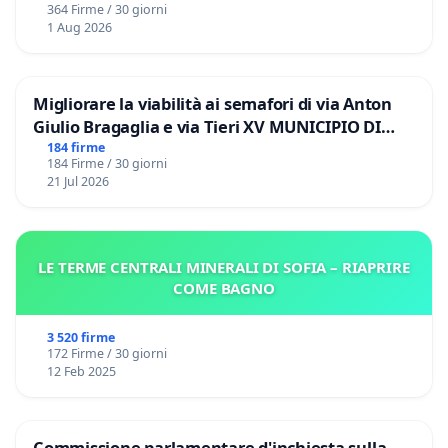
364 Firme / 30 giorni
1 Aug 2026
Migliorare la viabilità ai semafori di via Anton
Giulio Bragaglia e via Tieri XV MUNICIPIO DI
ROMA
184 firme
184 Firme / 30 giorni
21 Jul 2026
LE TERME CENTRALI MINERALI DI SOFIA – RIAPRIRE
COME BAGNO
3 520 firme
172 Firme / 30 giorni
12 Feb 2025
Commissione parlamentare d'inchiesta sulla