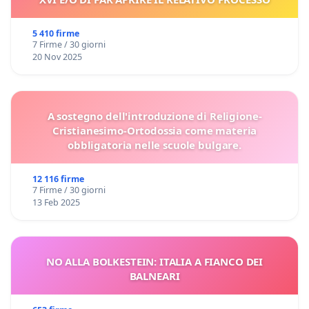
5 410 firme
7 Firme / 30 giorni
20 Nov 2025
A sostegno dell'introduzione di Religione-
Cristianesimo-Ortodossia come materia
obbligatoria nelle scuole bulgare.
12 116 firme
7 Firme / 30 giorni
13 Feb 2025
NO ALLA BOLKESTEIN: ITALIA A FIANCO DEI
BALNEARI