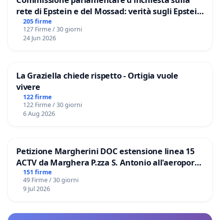
rete di Epstein e del Mossad: verità sugli Epstein
Files
205 firme
127 Firme / 30 giorni
24 Jun 2026
La Graziella chiede rispetto - Ortigia vuole
vivere
122 firme
122 Firme / 30 giorni
6 Aug 2026
Petizione Margherini DOC estensione linea 15
ACTV da Marghera P.zza S. Antonio all'aeroporto
Marco Polo tariffa a € 1,50
151 firme
49 Firme / 30 giorni
9 Jul 2026