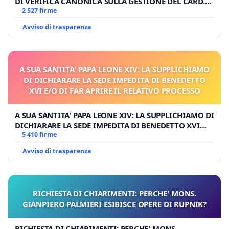
DI VERIFICA CANONICA SULLA GESTIONE DEL CARD.
GAMBETTI
2 527 firme
Avviso di trasparenza
A SUA SANTITA' PAPA LEONE XIV: LA SUPPLICHIAMO
DI DICHIARARE LA SEDE IMPEDITA DI BENEDETTO
XVI E/O DI FAR APRIRE IL RELATIVO PROCESSO
A SUA SANTITA' PAPA LEONE XIV: LA SUPPLICHIAMO DI
DICHIARARE LA SEDE IMPEDITA DI BENEDETTO XVI
E/O DI FAR APRIRE IL RELATIVO PROCESSO
5 410 firme
Avviso di trasparenza
RICHIESTA DI CHIARIMENTI: PERCHE' MONS.
GIANPIERO PALMIERI ESIBISCE OPERE DI RUPNIK?
RICHIESTA DI CHIARIMENTI: PERCHE' MONS.