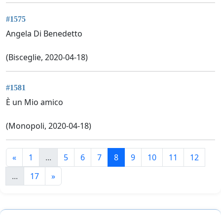
#1575
Angela Di Benedetto
(Bisceglie, 2020-04-18)
#1581
È un Mio amico
(Monopoli, 2020-04-18)
«
1
...
5
6
7
8
9
10
11
12
...
17
»