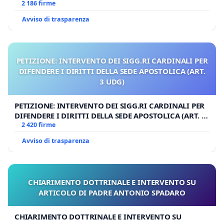
MILANO
2 186 firme
Avviso di trasparenza
PETIZIONE: INTERVENTO DEI SIGG.RI CARDINALI PER
DIFENDERE I DIRITTI DELLA SEDE APOSTOLICA (ART.
3 UDG)
PETIZIONE: INTERVENTO DEI SIGG.RI CARDINALI PER
DIFENDERE I DIRITTI DELLA SEDE APOSTOLICA (ART. 3
UDG)
2 420 firme
Avviso di trasparenza
CHIARIMENTO DOTTRINALE E INTERVENTO SU
ARTICOLO DI PADRE ANTONIO SPADARO
CHIARIMENTO DOTTRINALE E INTERVENTO SU