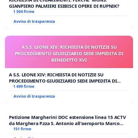
GIANPIERO PALMIERI ESIBISCE OPERE DI RUPNIK?
1 504 firme
Avviso di trasparenza
A S.S. LEONE XIV: RICHIESTA DI NOTIZIE SU
PROCEDIMENTO GIUDIZIARIO SEDE IMPEDITA DI
BENEDETTO XVI
A S.S. LEONE XIV: RICHIESTA DI NOTIZIE SU
PROCEDIMENTO GIUDIZIARIO SEDE IMPEDITA DI
BENEDETTO XVI
1 499 firme
Avviso di trasparenza
Petizione Margherini DOC estensione linea 15 ACTV
da Marghera P.zza S. Antonio all'aeroporto Marco
Polo tariffa a € 1,50
151 firme