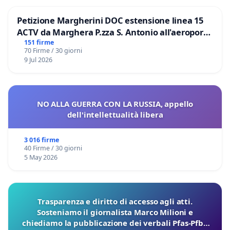
Petizione Margherini DOC estensione linea 15
ACTV da Marghera P.zza S. Antonio all'aeroporto
Marco Polo tariffa a € 1,50
151 firme
70 Firme / 30 giorni
9 Jul 2026
NO ALLA GUERRA CON LA RUSSIA, appello
dell'intellettualità libera
3 016 firme
40 Firme / 30 giorni
5 May 2026
Trasparenza e diritto di accesso agli atti.
Sosteniamo il giornalista Marco Milioni e
chiediamo la pubblicazione dei verbali Pfas-Pfba