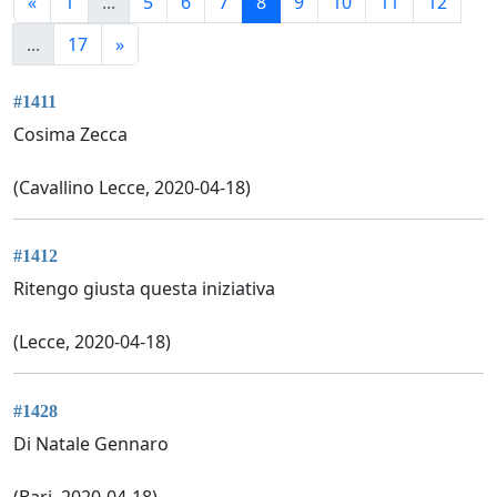
«
1
...
5
6
7
8
9
10
11
12
...
17
»
#1411
Cosima Zecca
(Cavallino Lecce, 2020-04-18)
#1412
Ritengo giusta questa iniziativa
(Lecce, 2020-04-18)
#1428
Di Natale Gennaro
(Bari, 2020-04-18)