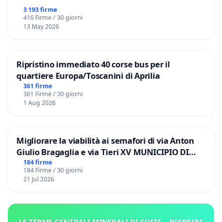
3 193 firme
416 Firme / 30 giorni
13 May 2026
Ripristino immediato 40 corse bus per il
quartiere Europa/Toscanini di Aprilia
361 firme
361 Firme / 30 giorni
1 Aug 2026
Migliorare la viabilità ai semafori di via Anton
Giulio Bragaglia e via Tieri XV MUNICIPIO DI
ROMA
184 firme
184 Firme / 30 giorni
21 Jul 2026
LE TERME CENTRALI MINERALI DI SOFIA – RIAPRIRE