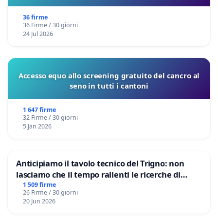
sulla Pedemontana Veneta
36 firme
36 Firme / 30 giorni
24 Jul 2026
Accesso equo allo screening gratuito del cancro al
seno in tutti i cantoni
1 647 firme
32 Firme / 30 giorni
5 Jan 2026
Anticipiamo il tavolo tecnico del Trigno: non
lasciamo che il tempo rallenti le ricerche di
Domenico Racanati
1 509 firme
26 Firme / 30 giorni
20 Jun 2026