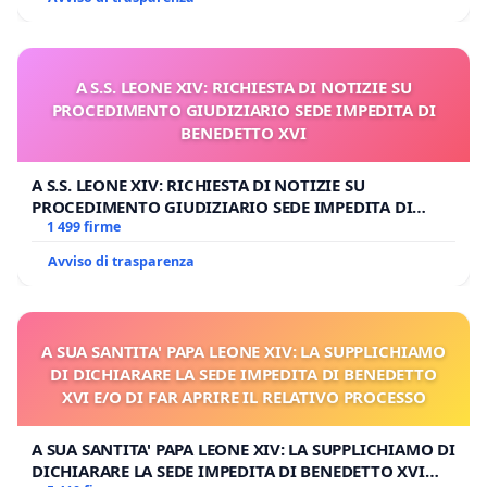
A S.S. LEONE XIV: RICHIESTA DI NOTIZIE SU
PROCEDIMENTO GIUDIZIARIO SEDE IMPEDITA DI
BENEDETTO XVI
A S.S. LEONE XIV: RICHIESTA DI NOTIZIE SU
PROCEDIMENTO GIUDIZIARIO SEDE IMPEDITA DI
BENEDETTO XVI
1 499 firme
Avviso di trasparenza
A SUA SANTITA' PAPA LEONE XIV: LA SUPPLICHIAMO
DI DICHIARARE LA SEDE IMPEDITA DI BENEDETTO
XVI E/O DI FAR APRIRE IL RELATIVO PROCESSO
A SUA SANTITA' PAPA LEONE XIV: LA SUPPLICHIAMO DI
DICHIARARE LA SEDE IMPEDITA DI BENEDETTO XVI