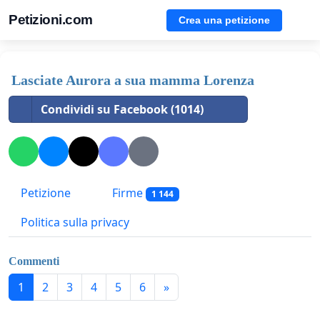
Petizioni.com
Crea una petizione
Lasciate Aurora a sua mamma Lorenza
Condividi su Facebook (1014)
Petizione
Firme
1 144
Politica sulla privacy
Commenti
1
2
3
4
5
6
»