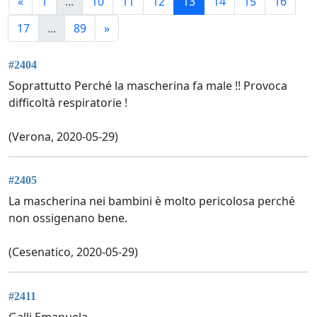
«
1
...
10
11
12
13
14
15
16
17
...
89
»
#2404
Soprattutto Perché la mascherina fa male !! Provoca
difficoltà respiratorie !
(Verona, 2020-05-29)
#2405
La mascherina nei bambini è molto pericolosa perché
non ossigenano bene.
(Cesenatico, 2020-05-29)
#2411
Galli Emanuela