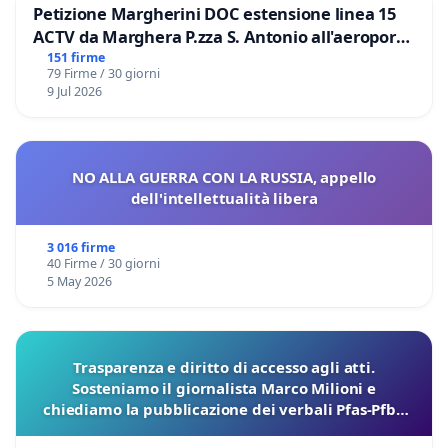
Petizione Margherini DOC estensione linea 15
ACTV da Marghera P.zza S. Antonio all'aeroporto
Marco Polo tariffa a € 1,50
151 firme
79 Firme / 30 giorni
9 Jul 2026
NO ALLA GUERRA CON LA RUSSIA, appello
dell'intellettualità libera
3 016 firme
40 Firme / 30 giorni
5 May 2026
Trasparenza e diritto di accesso agli atti.
Sosteniamo il giornalista Marco Milioni e
chiediamo la pubblicazione dei verbali Pfas-Pfba
sulla Pedemontana Veneta