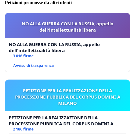
Petizioni promosse da altri utenti
NO ALLA GUERRA CON LA RUSSIA, appello
dell'intellettualità libera
NO ALLA GUERRA CON LA RUSSIA, appello
dell'intellettualità libera
3 016 firme
Avviso di trasparenza
PETIZIONE PER LA REALIZZAZIONE DELLA
PROCESSIONE PUBBLICA DEL CORPUS DOMINI A
MILANO
PETIZIONE PER LA REALIZZAZIONE DELLA
PROCESSIONE PUBBLICA DEL CORPUS DOMINI A
MILANO
2 186 firme