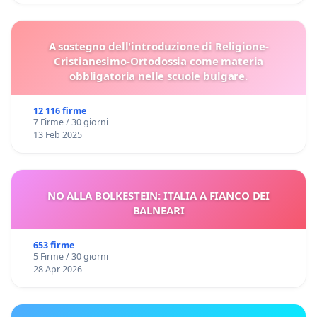
A sostegno dell'introduzione di Religione-
Cristianesimo-Ortodossia come materia
obbligatoria nelle scuole bulgare.
12 116 firme
7 Firme / 30 giorni
13 Feb 2025
NO ALLA BOLKESTEIN: ITALIA A FIANCO DEI
BALNEARI
653 firme
5 Firme / 30 giorni
28 Apr 2026