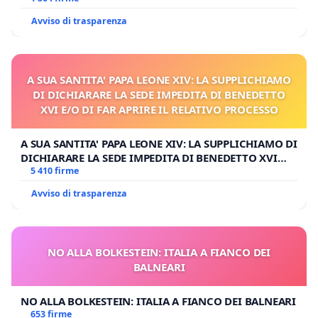
Avviso di trasparenza
A SUA SANTITA' PAPA LEONE XIV: LA SUPPLICHIAMO
DI DICHIARARE LA SEDE IMPEDITA DI BENEDETTO
XVI E/O DI FAR APRIRE IL RELATIVO PROCESSO
A SUA SANTITA' PAPA LEONE XIV: LA SUPPLICHIAMO DI
DICHIARARE LA SEDE IMPEDITA DI BENEDETTO XVI
E/O DI FAR APRIRE IL RELATIVO PROCESSO
5 410 firme
Avviso di trasparenza
NO ALLA BOLKESTEIN: ITALIA A FIANCO DEI
BALNEARI
NO ALLA BOLKESTEIN: ITALIA A FIANCO DEI BALNEARI
653 firme