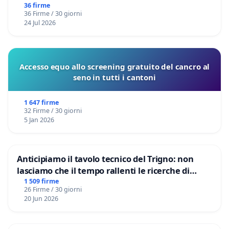
36 firme
36 Firme / 30 giorni
24 Jul 2026
Accesso equo allo screening gratuito del cancro al
seno in tutti i cantoni
1 647 firme
32 Firme / 30 giorni
5 Jan 2026
Anticipiamo il tavolo tecnico del Trigno: non
lasciamo che il tempo rallenti le ricerche di
Domenico Racanati
1 509 firme
26 Firme / 30 giorni
20 Jun 2026