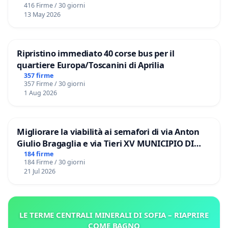
416 Firme / 30 giorni
13 May 2026
Ripristino immediato 40 corse bus per il
quartiere Europa/Toscanini di Aprilia
357 firme
357 Firme / 30 giorni
1 Aug 2026
Migliorare la viabilità ai semafori di via Anton
Giulio Bragaglia e via Tieri XV MUNICIPIO DI
ROMA
184 firme
184 Firme / 30 giorni
21 Jul 2026
LE TERME CENTRALI MINERALI DI SOFIA – RIAPRIRE
COME BAGNO