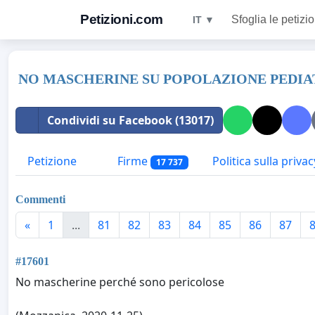
Petizioni.com
Sfoglia le petizio
IT ▼
NO MASCHERINE SU POPOLAZIONE PEDIATR
Condividi su Facebook (13017)
Petizione
Firme
Politica sulla privac
17 737
Commenti
«
1
...
81
82
83
84
85
86
87
#17601
No mascherine perché sono pericolose