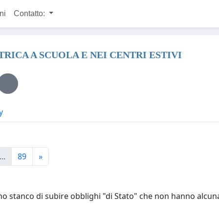
ni
Contatto:
ICA A SCUOLA E NEI CENTRI ESTIVI
y
...
89
»
no stanco di subire obblighi "di Stato" che non hanno alcuna