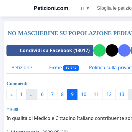
Petizioni.com
Sfoglia le petizio
IT ▼
NO MASCHERINE SU POPOLAZIONE PEDIATR
Condividi su Facebook (13017)
Petizione
Firme
Politica sulla privac
17 737
Commenti
«
1
...
6
7
8
9
10
11
12
13
#1608
In qualità di Medico e Cittadino Italiano contribuente so