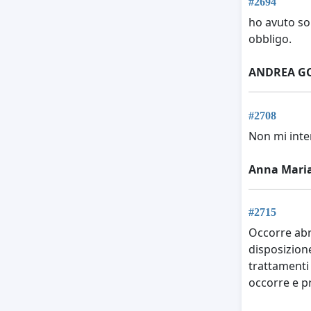
#2694
ho avuto so
obbligo.
ANDREA G
#2708
Non mi inter
Anna Maria
#2715
Occorre abr
disposizione
trattamenti
occorre e pr