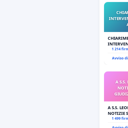
CHIA
INTERVE
CHIARIM
INTERVEN
ANTONIO
1 214 fir
Avviso d
A S.S
NOTI
GIUDI
A S.S. LE
NOTIZIE
GIUDIZIA
1 499 fir
BENEDETT
Avviso d