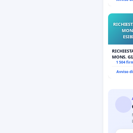
RICHIEST
MONS
ESIB
RICHIEST
MONS. GI
OPERE DI
1 504 fir
Avviso d