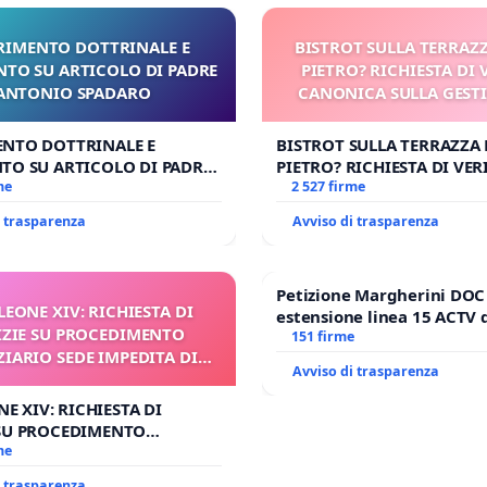
RIMENTO DOTTRINALE E
BISTROT SULLA TERRAZZ
NTO SU ARTICOLO DI PADRE
PIETRO? RICHIESTA DI 
ANTONIO SPADARO
CANONICA SULLA GEST
CARD. GAMBETT
ENTO DOTTRINALE E
BISTROT SULLA TERRAZZA 
TO SU ARTICOLO DI PADRE
PIETRO? RICHIESTA DI VER
 SPADARO
me
CANONICA SULLA GESTION
2 527 firme
CARD. GAMBETTI
i trasparenza
Avviso di trasparenza
Petizione Margherini DOC
. LEONE XIV: RICHIESTA DI
estensione linea 15 ACTV 
ZIE SU PROCEDIMENTO
Marghera P.zza S. Antonio
151 firme
ZIARIO SEDE IMPEDITA DI
all'aeroporto Marco Polo ta
Avviso di trasparenza
BENEDETTO XVI
1,50
ONE XIV: RICHIESTA DI
 SU PROCEDIMENTO
RIO SEDE IMPEDITA DI
me
O XVI
i trasparenza