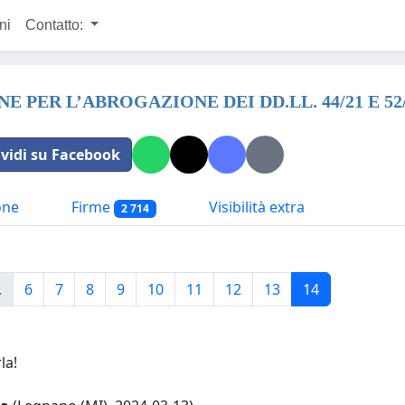
ni
Contatto:
E PER L’ABROGAZIONE DEI DD.LL. 44/21 E 52
vidi su Facebook
one
Firme
Visibilità extra
2 714
.
6
7
8
9
10
11
12
13
14
la!