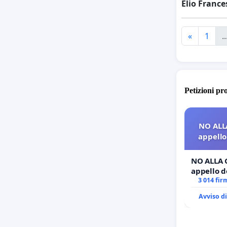
Elio France
«
1
..
Petizioni pr
NO ALL
appello 
NO ALLA 
appello de
3 014 fir
Avviso d