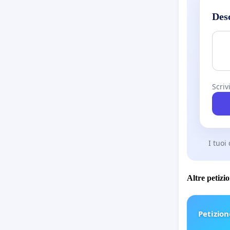
Des
Scriv
I tuoi
Altre petizi
Petizion