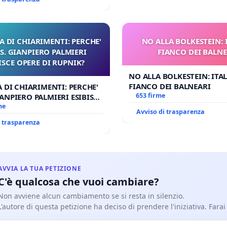
A DI CHIARIMENTI: PERCHE'
NO ALLA BOLKESTEIN: 
. GIANPIERO PALMIERI
FIANCO DEI BALNE
ISCE OPERE DI RUPNIK?
NO ALLA BOLKESTEIN: ITAL
FIANCO DEI BALNEARI
A DI CHIARIMENTI: PERCHE'
653 firme
ANPIERO PALMIERI ESIBISCE
 RUPNIK?
me
Avviso di trasparenza
i trasparenza
AVVIA LA TUA PETIZIONE
C'è qualcosa che vuoi cambiare?
Non avviene alcun cambiamento se si resta in silenzio.
L'autore di questa petizione ha deciso di prendere l'iniziativa. Farai