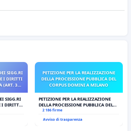
EI SIGG.RI
PETIZIONE PER LA REALIZZAZIONE
 I DIRITTI
DELLA PROCESSIONE PUBBLICA DEL
 (ART. 3
CORPUS DOMINI A MILANO
I SIGG.RI
PETIZIONE PER LA REALIZZAZIONE
I DIRITTI
DELLA PROCESSIONE PUBBLICA DEL
RT. 3 UDG)
CORPUS DOMINI A MILANO
2 186 firme
Avviso di trasparenza