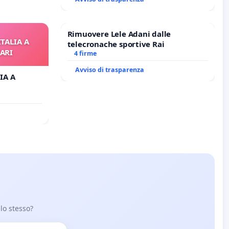
Rimuovere Lele Adani dalle
ITALIA A
telecronache sportive Rai
ARI
4 firme
Avviso di trasparenza
IA A
 lo stesso?