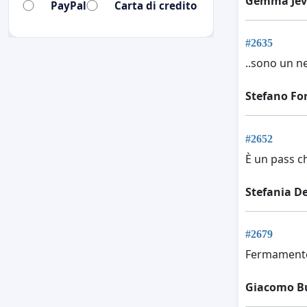
Gemma Jev
PayPal
Carta di credito
#2635
..sono un n
Stefano Fo
#2652
È un pass ch
Stefania De
#2679
Fermamente 
Giacomo B