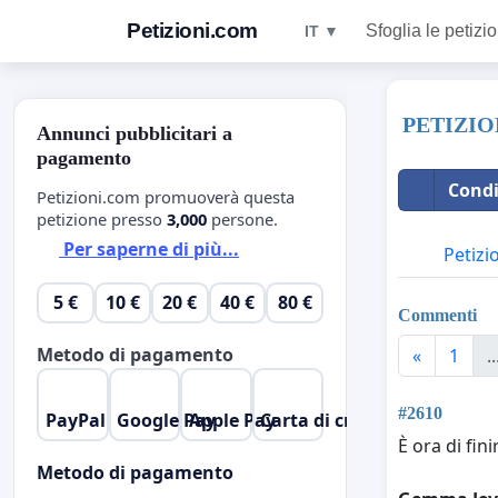
Petizioni.com
Sfoglia le petizio
IT ▼
PETIZION
Annunci pubblicitari a
pagamento
Condi
Petizioni.com promuoverà questa
petizione presso
3,000
persone.
Per saperne di più...
Petizi
5 €
10 €
20 €
40 €
80 €
Commenti
Metodo di pagamento
«
1
..
#2610
PayPal
Google Pay
Apple Pay
Carta di credito
È ora di finir
Metodo di pagamento