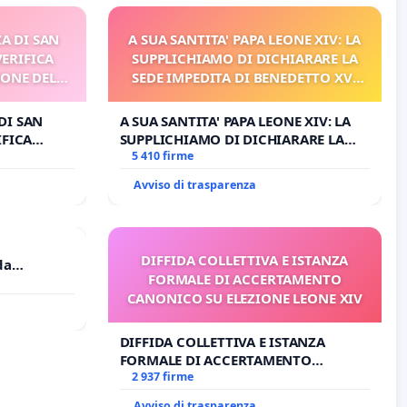
A DI SAN
A SUA SANTITA' PAPA LEONE XIV: LA
VERIFICA
SUPPLICHIAMO DI DICHIARARE LA
IONE DEL
SEDE IMPEDITA DI BENEDETTO XVI
I
E/O DI FAR APRIRE IL RELATIVO
PROCESSO
DI SAN
A SUA SANTITA' PAPA LEONE XIV: LA
IFICA
SUPPLICHIAMO DI DICHIARARE LA
E DEL
SEDE IMPEDITA DI BENEDETTO XVI
5 410 firme
E/O DI FAR APRIRE IL RELATIVO
Avviso di trasparenza
PROCESSO
DIFFIDA COLLETTIVA E ISTANZA
da
FORMALE DI ACCERTAMENTO
CANONICO SU ELEZIONE LEONE XIV
riffa a €
DIFFIDA COLLETTIVA E ISTANZA
FORMALE DI ACCERTAMENTO
CANONICO SU ELEZIONE LEONE XIV
2 937 firme
Avviso di trasparenza