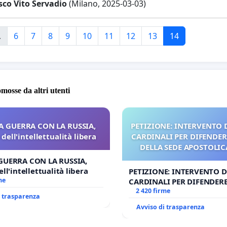
sco Vito Servadio
(Milano, 2025-03-03)
.
6
7
8
9
10
11
12
13
14
omosse da altri utenti
A GUERRA CON LA RUSSIA,
PETIZIONE: INTERVENTO D
dell'intellettualità libera
CARDINALI PER DIFENDERE
DELLA SEDE APOSTOLICA
UDG)
GUERRA CON LA RUSSIA,
ll'intellettualità libera
PETIZIONE: INTERVENTO DE
me
CARDINALI PER DIFENDERE 
DELLA SEDE APOSTOLICA (A
2 420 firme
i trasparenza
Avviso di trasparenza