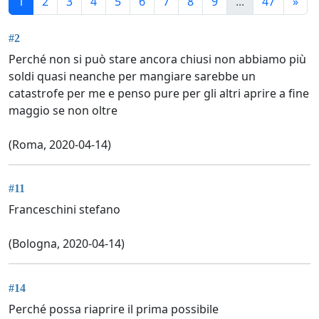
1
2
3
4
5
6
7
8
9
...
47
»
#2
Perché non si può stare ancora chiusi non abbiamo più
soldi quasi neanche per mangiare sarebbe un
catastrofe per me e penso pure per gli altri aprire a fine
maggio se non oltre
(Roma, 2020-04-14)
#11
Franceschini stefano
(Bologna, 2020-04-14)
#14
Perché possa riaprire il prima possibile