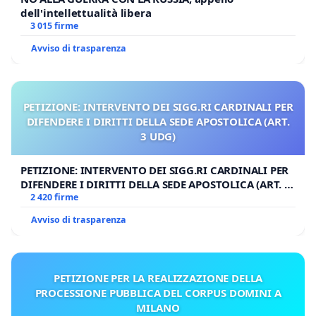
dell'intellettualità libera
3 015 firme
Avviso di trasparenza
PETIZIONE: INTERVENTO DEI SIGG.RI CARDINALI PER
DIFENDERE I DIRITTI DELLA SEDE APOSTOLICA (ART.
3 UDG)
PETIZIONE: INTERVENTO DEI SIGG.RI CARDINALI PER
DIFENDERE I DIRITTI DELLA SEDE APOSTOLICA (ART. 3
UDG)
2 420 firme
Avviso di trasparenza
PETIZIONE PER LA REALIZZAZIONE DELLA
PROCESSIONE PUBBLICA DEL CORPUS DOMINI A
MILANO