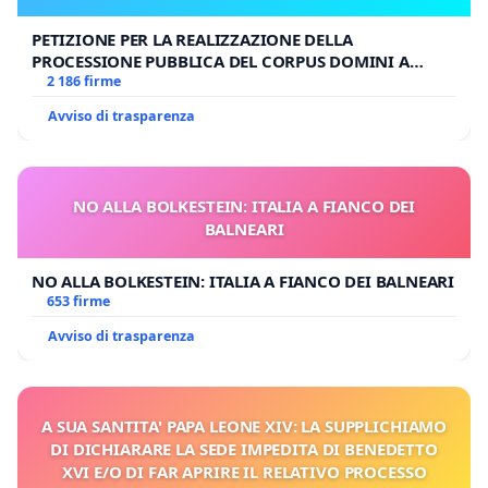
PETIZIONE PER LA REALIZZAZIONE DELLA
PROCESSIONE PUBBLICA DEL CORPUS DOMINI A
MILANO
2 186 firme
Avviso di trasparenza
NO ALLA BOLKESTEIN: ITALIA A FIANCO DEI
BALNEARI
NO ALLA BOLKESTEIN: ITALIA A FIANCO DEI BALNEARI
653 firme
Avviso di trasparenza
A SUA SANTITA' PAPA LEONE XIV: LA SUPPLICHIAMO
DI DICHIARARE LA SEDE IMPEDITA DI BENEDETTO
XVI E/O DI FAR APRIRE IL RELATIVO PROCESSO