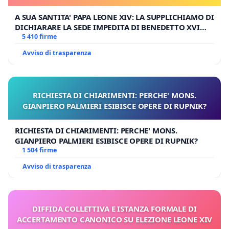
A SUA SANTITA' PAPA LEONE XIV: LA SUPPLICHIAMO DI
DICHIARARE LA SEDE IMPEDITA DI BENEDETTO XVI
E/O DI FAR APRIRE IL RELATIVO PROCESSO
5 410 firme
Avviso di trasparenza
RICHIESTA DI CHIARIMENTI: PERCHE' MONS.
GIANPIERO PALMIERI ESIBISCE OPERE DI RUPNIK?
RICHIESTA DI CHIARIMENTI: PERCHE' MONS.
GIANPIERO PALMIERI ESIBISCE OPERE DI RUPNIK?
1 504 firme
Avviso di trasparenza
DIFFIDA COLLETTIVA E ISTANZA FORMALE DI
ACCERTAMENTO CANONICO SU ELEZIONE LEONE XIV