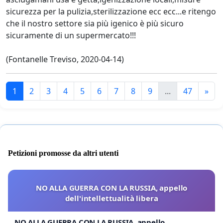
sicurezza per la pulizia,sterilizzazione ecc ecc...e ritengo
che il nostro settore sia più igenico è più sicuro
sicuramente di un supermercato!!!
(Fontanelle Treviso, 2020-04-14)
1
2
3
4
5
6
7
8
9
...
47
»
Petizioni promosse da altri utenti
NO ALLA GUERRA CON LA RUSSIA, appello
dell'intellettualità libera
NO ALLA GUERRA CON LA RUSSIA, appello