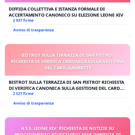
DIFFIDA COLLETTIVA E ISTANZA FORMALE DI
ACCERTAMENTO CANONICO SU ELEZIONE LEONE XIV
2 937 firme
Avviso di trasparenza
BISTROT SULLA TERRAZZA DI SAN PIETRO?
RICHIESTA DI VERIFICA CANONICA SULLA GESTIONE
DEL CARD. GAMBETTI
BISTROT SULLA TERRAZZA DI SAN PIETRO? RICHIESTA
DI VERIFICA CANONICA SULLA GESTIONE DEL CARD.
GAMBETTI
2 527 firme
Avviso di trasparenza
A S.S. LEONE XIV: RICHIESTA DI NOTIZIE SU
PROCEDIMENTO GIUDIZIARIO SEDE IMPEDITA DI