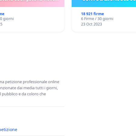
scuole bulgare.
rme
18 921 firme
30 giorni
6 Firme / 30 giorni
25
23 Oct 2023
una petizione professionale online
zionate dai media tutti i giorni,
l pubblico e da coloro che
petizione