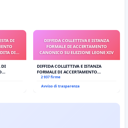
ESTA DI
DIFFIDA COLLETTIVA E ISTANZA
MENTO
FORMALE DI ACCERTAMENTO
DITA DI
CANONICO SU ELEZIONE LEONE XIV
 DI
DIFFIDA COLLETTIVA E ISTANZA
O
FORMALE DI ACCERTAMENTO
A DI
CANONICO SU ELEZIONE LEONE XIV
2 937 firme
Avviso di trasparenza