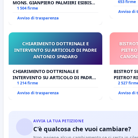
653 firme
MONS. GIANPIERO PALMIERI ESIBISCE
OPERE DI RUPNIK?
1 504 firme
Avviso di
Avviso di trasparenza
CHIARIMENTO DOTTRINALE E
BISTROT
INTERVENTO SU ARTICOLO DI PADRE
PIETRO
ANTONIO SPADARO
CANONI
CHIARIMENTO DOTTRINALE E
BISTROT S
INTERVENTO SU ARTICOLO DI PADRE
PIETRO? RI
ANTONIO SPADARO
1 214 firme
CANONICA 
2 527 firm
CARD. GAM
Avviso di trasparenza
Avviso di
AVVIA LA TUA PETIZIONE
C'è qualcosa che vuoi cambiare?
Non avviene alcun cambiamento se si resta in sile