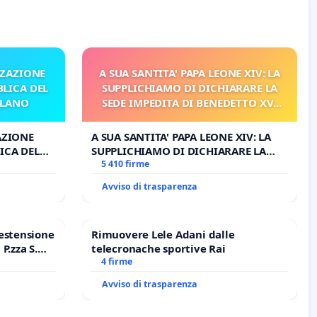
ZZAZIONE
A SUA SANTITA' PAPA LEONE XIV: LA
LICA DEL
SUPPLICHIAMO DI DICHIARARE LA
ILANO
SEDE IMPEDITA DI BENEDETTO XVI
E/O DI FAR APRIRE IL RELATIVO
PROCESSO
AZIONE
A SUA SANTITA' PAPA LEONE XIV: LA
ICA DEL
SUPPLICHIAMO DI DICHIARARE LA
O
SEDE IMPEDITA DI BENEDETTO XVI E/O
5 410 firme
DI FAR APRIRE IL RELATIVO PROCESSO
Avviso di trasparenza
estensione
Rimuovere Lele Adani dalle
P.zza S.
telecronache sportive Rai
o Polo
4 firme
Avviso di trasparenza