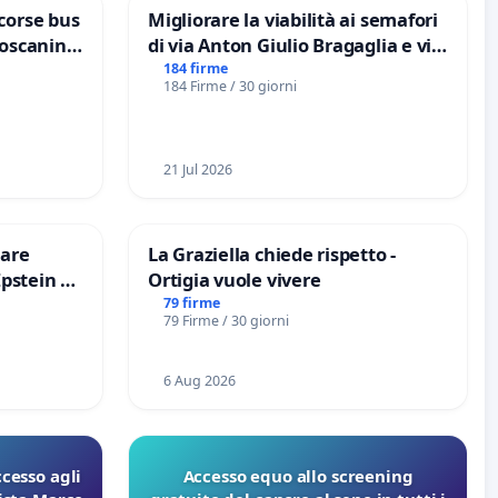
corse bus
Migliorare la viabilità ai semafori
Toscanini
di via Anton Giulio Bragaglia e via
Tieri XV MUNICIPIO DI ROMA
184 firme
184 Firme / 30 giorni
21 Jul 2026
are
La Graziella chiede rispetto -
Epstein e
Ortigia vuole vivere
Epstein
79 firme
79 Firme / 30 giorni
6 Aug 2026
ccesso agli
Accesso equo allo screening