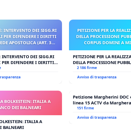
: INTERVENTO DEI SIGG.RI
PETIZIONE PER LA REALI
 PER DIFENDERE I DIRITTI
DELLA PROCESSIONE PUBB
SEDE APOSTOLICA (ART. 3
CORPUS DOMINI A M
UDG)
: INTERVENTO DEI SIGG.RI
PETIZIONE PER LA REALIZZ
 PER DIFENDERE I DIRITTI
DELLA PROCESSIONE PUBBL
E APOSTOLICA (ART. 3 UDG)
e
CORPUS DOMINI A MILAN
2 186 firme
 trasparenza
Avviso di trasparenza
Petizione Margherini DOC 
A BOLKESTEIN: ITALIA A
linea 15 ACTV da Marghera 
ANCO DEI BALNEARI
Antonio all'aeroporto Marc
151 firme
tariffa a € 1,50
Avviso di trasparenza
OLKESTEIN: ITALIA A
I BALNEARI