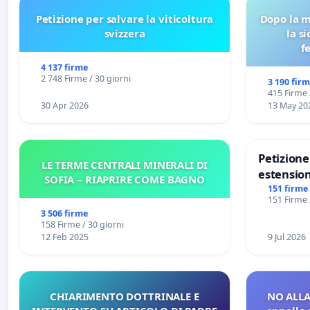
Petizione per salvare la viticoltura
Dopo la m
svizzera
la s
f
4 137 firme
2 748 Firme / 30 giorni
3 190 fir
415 Firme 
30 Apr 2026
13 May 20
Petizion
LE TERME CENTRALI MINERALI DI
estension
SOFIA – RIAPRIRE COME BAGNO
Marghera 
151 firme
151 Firme 
all'aerop
3 506 firme
€ 1,50
158 Firme / 30 giorni
12 Feb 2025
9 Jul 2026
CHIARIMENTO DOTTRINALE E
NO ALLA