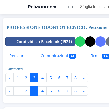
Petizioni.com
Sfoglia le petizio
IT ▼
PROFESSIONE ODONTOTECNICO. Petizione per u
Condividi su Facebook (1521)
Petizione
Comunicazioni
Firme
41
1 4
Commenti
«
1
2
3
4
5
6
7
8
»
«
1
2
3
4
5
6
7
8
»