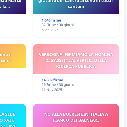
lista Marco
gratuito del cancro al seno in tutti i
 la
cantoni
 Pfas-Pfba
eneta
1 646 firme
32 Firme / 30 giorni
5 Jan 2026
amo il
VERGOGNA! FERMIAMO LA NOMINA
 sani"
DI BASSETTI AI VERTICI DELLA
RICERCA PUBBLICA
14 869 firme
16 Firme / 30 giorni
11 Nov 2025
A SEDE
NO ALLA BOLKESTEIN: ITALIA A
O XVI E
FIANCO DEI BALNEARI
ONCLAVE