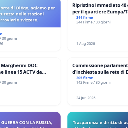
Ripristino immediato 40 
orte di Diégo, agiamo per
per il quartiere Europa/
icurezza nelle stazioni
di Aprilia
344 firme
erroviarie svizzere.
344 Firme / 30 giorni
me
/ 30 giorni
26
1 Aug 2026
e Margherini DOC
Commissione parlament
e linea 15 ACTV da
d'inchiesta sulla rete di 
P.zza S. Antonio
del Mossad: verità sugli 
205 firme
/ 30 giorni
142 Firme / 30 giorni
orto Marco Polo tariffa a
Files
24 Jun 2026
 GUERRA CON LA RUSSIA,
Trasparenza e diritto di a