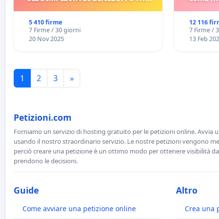
E/O DI FAR APRIRE IL RELATIVO
PROCESSO
5 410 firme
12 116 fi
7 Firme / 30 giorni
7 Firme / 
20 Nov 2025
13 Feb 20
1
2
3
»
Petizioni.com
Forniamo un servizio di hosting gratuito per le petizioni online. Avvia 
usando il nostro straordinario servizio. Le nostre petizioni vengono men
perciò creare una petizione è un ottimo modo per ottenere visibilità da
prendono le decisioni.
Guide
Altro
Come avviare una petizione online
Crea una 