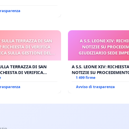
 trasparenza
 SULLA TERRAZZA DI SAN
A S.S. LEONE XIV: RICHI
? RICHIESTA DI VERIFICA
NOTIZIE SU PROCEDI
CA SULLA GESTIONE DEL
GIUDIZIARIO SEDE IMPE
CARD. GAMBETTI
BENEDETTO XVI
ULLA TERRAZZA DI SAN
A S.S. LEONE XIV: RICHIESTA
CHIESTA DI VERIFICA
NOTIZIE SU PROCEDIMENT
SULLA GESTIONE DEL
e
GIUDIZIARIO SEDE IMPEDIT
1 499 firme
BETTI
BENEDETTO XVI
 trasparenza
Avviso di trasparenza
nzio.