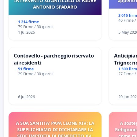
INTERVENTO SU ARTICOLO DI PADRE
appello 
ANTONIO SPADARO
3 015 fir
40 Firme /
1 214 firme
79 Firme / 30 giorni
1 Jul 2026
5 May 202
Contovello - parcheggio riservato
Anticipia
ai residenti
Trigno: n
rallenti 
51 firme
1 509 fir
29 Firme / 30 giorni
27 Firme /
Racanati
6 Jul 2026
20 Jun 202
A SUA SANTITA' PAPA LEONE XIV: LA
A soste
SUPPLICHIAMO DI DICHIARARE LA
Religione
SEDE IMPEDITA DI BENEDETTO XVI
come ma