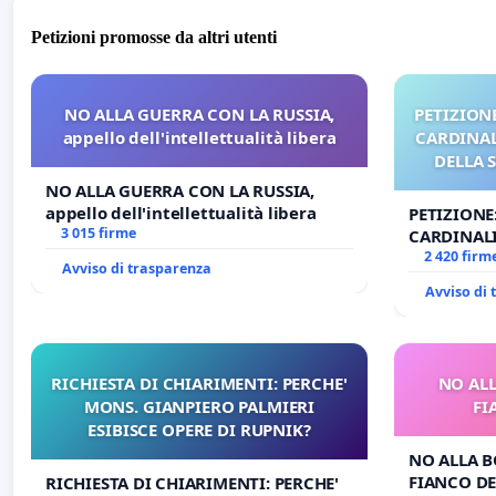
Petizioni promosse da altri utenti
NO ALLA GUERRA CON LA RUSSIA,
PETIZIONE
appello dell'intellettualità libera
CARDINALI
DELLA 
NO ALLA GUERRA CON LA RUSSIA,
appello dell'intellettualità libera
PETIZIONE
3 015 firme
CARDINALI
DELLA SED
2 420 firm
Avviso di trasparenza
Avviso di
RICHIESTA DI CHIARIMENTI: PERCHE'
NO ALL
MONS. GIANPIERO PALMIERI
FI
ESIBISCE OPERE DI RUPNIK?
NO ALLA B
FIANCO DE
RICHIESTA DI CHIARIMENTI: PERCHE'