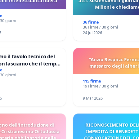
dell'intellettualità libera
atti. Sosteniamo il giorna
Milioni e chiediamo
pubblicazione dei verbali
me
sulla Pedemontana V
 30 giorni
36 firme
36 Firme / 30 giorni
6
24 Jul 2026
mo il tavolo tecnico del
"Anzio Respira: Fermi
on lasciamo che il tempo
massacro degli alberi
le ricerche di Domenico
me
 30 giorni
115 firme
19 Firme / 30 giorni
6
9 Mar 2026
gno dell'introduzione di
RICONOSCIMENTO DELL
-Cristianesimo-Ortodossia
IMPEDITA DI BENEDETT
teria obbligatoria nelle
CONVOCAZIONE DEL C