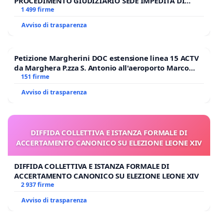
PROCEDIMENTO GIUDIZIARIO SEDE IMPEDITA DI
BENEDETTO XVI
1 499 firme
Avviso di trasparenza
Petizione Margherini DOC estensione linea 15 ACTV
da Marghera P.zza S. Antonio all'aeroporto Marco
Polo tariffa a € 1,50
151 firme
Avviso di trasparenza
DIFFIDA COLLETTIVA E ISTANZA FORMALE DI
ACCERTAMENTO CANONICO SU ELEZIONE LEONE XIV
DIFFIDA COLLETTIVA E ISTANZA FORMALE DI
ACCERTAMENTO CANONICO SU ELEZIONE LEONE XIV
2 937 firme
Avviso di trasparenza