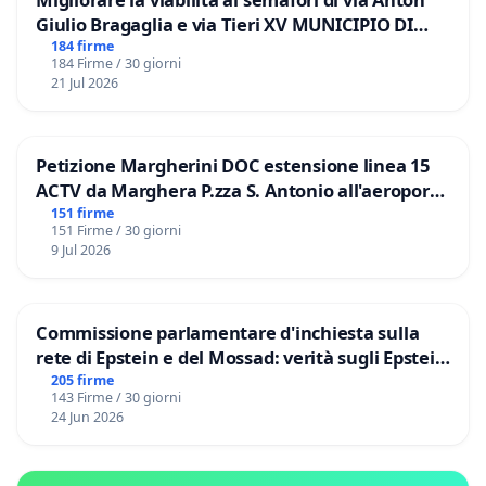
Giulio Bragaglia e via Tieri XV MUNICIPIO DI
ROMA
184 firme
184 Firme / 30 giorni
21 Jul 2026
Petizione Margherini DOC estensione linea 15
ACTV da Marghera P.zza S. Antonio all'aeroporto
Marco Polo tariffa a € 1,50
151 firme
151 Firme / 30 giorni
9 Jul 2026
Commissione parlamentare d'inchiesta sulla
rete di Epstein e del Mossad: verità sugli Epstein
Files
205 firme
143 Firme / 30 giorni
24 Jun 2026