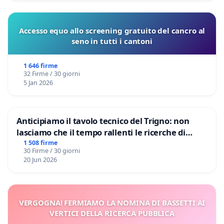
Accesso equo allo screening gratuito del cancro al
seno in tutti i cantoni
1 646 firme
32 Firme / 30 giorni
5 Jan 2026
Anticipiamo il tavolo tecnico del Trigno: non
lasciamo che il tempo rallenti le ricerche di
Domenico Racanati
1 508 firme
30 Firme / 30 giorni
20 Jun 2026
VERGOGNA! FERMIAMO LA NOMINA DI BASSETTI AI
VERTICI DELLA RICERCA PUBBLICA