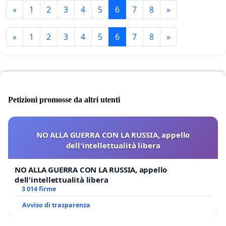
«
1
2
3
4
5
6
7
8
»
«
1
2
3
4
5
6
7
8
»
Petizioni promosse da altri utenti
NO ALLA GUERRA CON LA RUSSIA, appello
dell'intellettualità libera
NO ALLA GUERRA CON LA RUSSIA, appello
dell'intellettualità libera
3 014 firme
Avviso di trasparenza