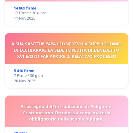
14 869 firme
17 Firme / 30 giorni
11 Nov 2025
A SUA SANTITA' PAPA LEONE XIV: LA SUPPLICHIAMO
DI DICHIARARE LA SEDE IMPEDITA DI BENEDETTO
XVI E/O DI FAR APRIRE IL RELATIVO PROCESSO
5 410 firme
7 Firme / 30 giorni
20 Nov 2025
A sostegno dell'introduzione di Religione-
Cristianesimo-Ortodossia come materia
obbligatoria nelle scuole bulgare.