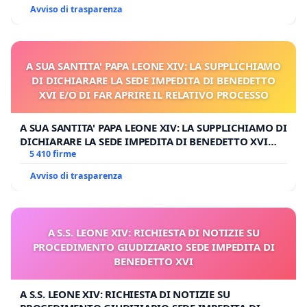
Avviso di trasparenza
A SUA SANTITA' PAPA LEONE XIV: LA SUPPLICHIAMO
DI DICHIARARE LA SEDE IMPEDITA DI BENEDETTO
XVI E/O DI FAR APRIRE IL RELATIVO PROCESSO
A SUA SANTITA' PAPA LEONE XIV: LA SUPPLICHIAMO DI
DICHIARARE LA SEDE IMPEDITA DI BENEDETTO XVI
E/O DI FAR APRIRE IL RELATIVO PROCESSO
5 410 firme
Avviso di trasparenza
A S.S. LEONE XIV: RICHIESTA DI NOTIZIE SU
PROCEDIMENTO GIUDIZIARIO SEDE IMPEDITA DI
BENEDETTO XVI
A S.S. LEONE XIV: RICHIESTA DI NOTIZIE SU