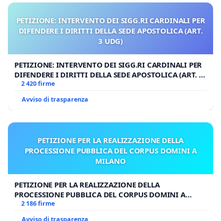
PETIZIONE: INTERVENTO DEI SIGG.RI CARDINALI PER
DIFENDERE I DIRITTI DELLA SEDE APOSTOLICA (ART.
3 UDG)
PETIZIONE: INTERVENTO DEI SIGG.RI CARDINALI PER
DIFENDERE I DIRITTI DELLA SEDE APOSTOLICA (ART. 3
UDG)
2 420 firme
Avviso di trasparenza
PETIZIONE PER LA REALIZZAZIONE DELLA
PROCESSIONE PUBBLICA DEL CORPUS DOMINI A
MILANO
PETIZIONE PER LA REALIZZAZIONE DELLA
PROCESSIONE PUBBLICA DEL CORPUS DOMINI A
MILANO
2 186 firme
Avviso di trasparenza