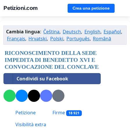
Petizioni.com
Crea una petizione
Cambia lingua
:
Čeština
,
Deutsch
,
English
,
Español
,
Français
,
Hrvatski
,
Polski
,
Português
,
Română
RICONOSCIMENTO DELLA SEDE
IMPEDITA DI BENEDETTO XVI E
CONVOCAZIONE DEL CONCLAVE
Condividi su Facebook
Petizione
Firme
18 921
Visibilità extra