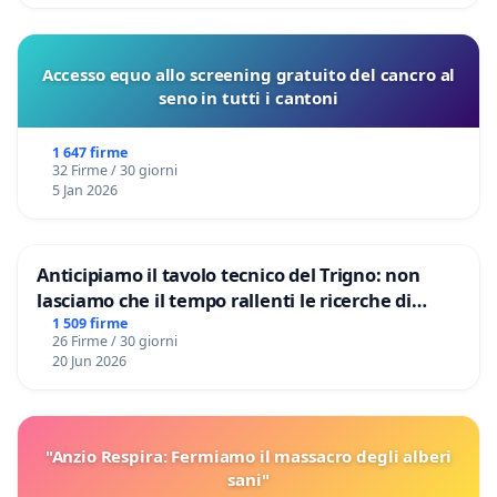
Accesso equo allo screening gratuito del cancro al
seno in tutti i cantoni
1 647 firme
32 Firme / 30 giorni
5 Jan 2026
Anticipiamo il tavolo tecnico del Trigno: non
lasciamo che il tempo rallenti le ricerche di
Domenico Racanati
1 509 firme
26 Firme / 30 giorni
20 Jun 2026
"Anzio Respira: Fermiamo il massacro degli alberi
sani"