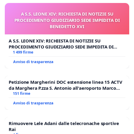
A S.S. LEONE XIV: RICHIESTA DI NOTIZIE SU
PROCEDIMENTO GIUDIZIARIO SEDE IMPEDITA DI
BENEDETTO XVI
A S.S. LEONE XIV: RICHIESTA DI NOTIZIE SU
PROCEDIMENTO GIUDIZIARIO SEDE IMPEDITA DI
BENEDETTO XVI
1 499 firme
Avviso di trasparenza
Petizione Margherini DOC estensione linea 15 ACTV
da Marghera P.zza S. Antonio all'aeroporto Marco
Polo tariffa a € 1,50
151 firme
Avviso di trasparenza
Rimuovere Lele Adani dalle telecronache sportive
Rai