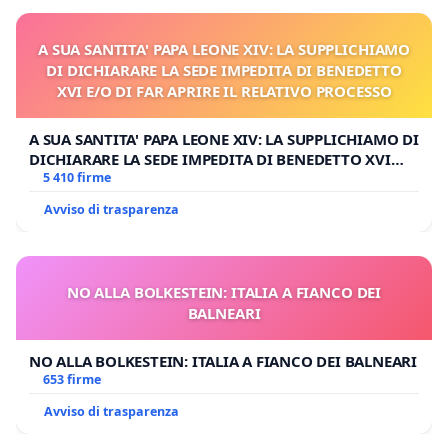
A SUA SANTITA' PAPA LEONE XIV: LA SUPPLICHIAMO
DI DICHIARARE LA SEDE IMPEDITA DI BENEDETTO
XVI E/O DI FAR APRIRE IL RELATIVO PROCESSO
A SUA SANTITA' PAPA LEONE XIV: LA SUPPLICHIAMO DI
DICHIARARE LA SEDE IMPEDITA DI BENEDETTO XVI
E/O DI FAR APRIRE IL RELATIVO PROCESSO
5 410 firme
Avviso di trasparenza
NO ALLA BOLKESTEIN: ITALIA A FIANCO DEI
BALNEARI
NO ALLA BOLKESTEIN: ITALIA A FIANCO DEI BALNEARI
653 firme
Avviso di trasparenza