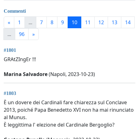
Commenti
«
1
...
7
8
9
10
11
12
13
14
...
96
»
#1801
GRAtZIngEr !!!
Marina Salvadore
(Napoli, 2023-10-23)
#1803
È un dovere dei Cardinali fare chiarezza sul Conclave
2013, poiché Papa Benedetto XVI non ha mai rinunciato
al Munus.
È leggittima l' elezione del Cardinale Bergoglio?