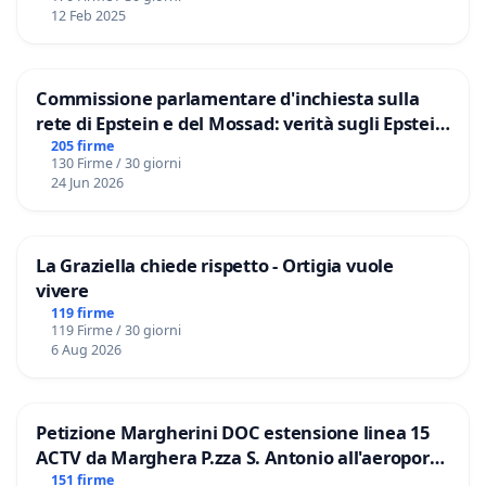
12 Feb 2025
Commissione parlamentare d'inchiesta sulla
rete di Epstein e del Mossad: verità sugli Epstein
Files
205 firme
130 Firme / 30 giorni
24 Jun 2026
La Graziella chiede rispetto - Ortigia vuole
vivere
119 firme
119 Firme / 30 giorni
6 Aug 2026
Petizione Margherini DOC estensione linea 15
ACTV da Marghera P.zza S. Antonio all'aeroporto
Marco Polo tariffa a € 1,50
151 firme