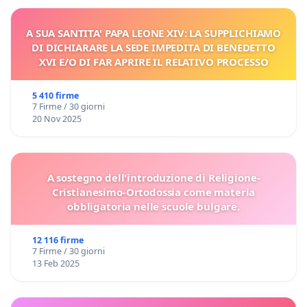
A SUA SANTITA' PAPA LEONE XIV: LA SUPPLICHIAMO
DI DICHIARARE LA SEDE IMPEDITA DI BENEDETTO
XVI E/O DI FAR APRIRE IL RELATIVO PROCESSO
5 410 firme
7 Firme / 30 giorni
20 Nov 2025
A sostegno dell'introduzione di Religione-
Cristianesimo-Ortodossia come materia
obbligatoria nelle scuole bulgare.
12 116 firme
7 Firme / 30 giorni
13 Feb 2025