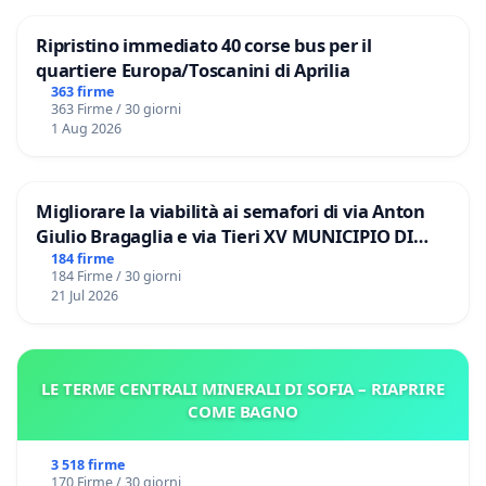
Ripristino immediato 40 corse bus per il
quartiere Europa/Toscanini di Aprilia
363 firme
363 Firme / 30 giorni
1 Aug 2026
Migliorare la viabilità ai semafori di via Anton
Giulio Bragaglia e via Tieri XV MUNICIPIO DI
ROMA
184 firme
184 Firme / 30 giorni
21 Jul 2026
LE TERME CENTRALI MINERALI DI SOFIA – RIAPRIRE
COME BAGNO
3 518 firme
170 Firme / 30 giorni