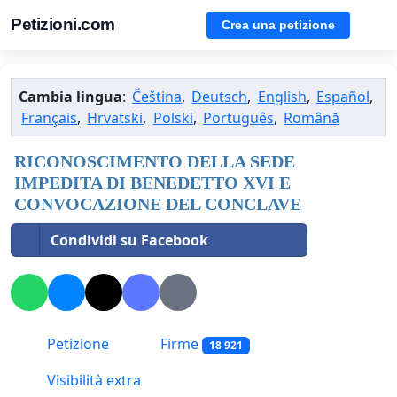
Petizioni.com
Crea una petizione
Cambia lingua
:
Čeština
,
Deutsch
,
English
,
Español
,
Français
,
Hrvatski
,
Polski
,
Português
,
Română
RICONOSCIMENTO DELLA SEDE
IMPEDITA DI BENEDETTO XVI E
CONVOCAZIONE DEL CONCLAVE
Condividi su Facebook
Petizione
Firme
18 921
Visibilità extra