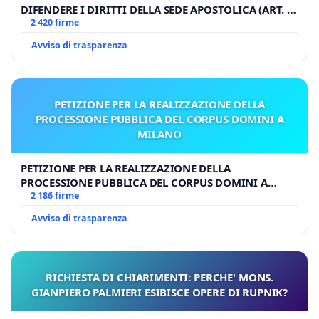
DIFENDERE I DIRITTI DELLA SEDE APOSTOLICA (ART. 3
UDG)
2 420 firme
Avviso di trasparenza
PETIZIONE PER LA REALIZZAZIONE DELLA
PROCESSIONE PUBBLICA DEL CORPUS DOMINI A
MILANO
PETIZIONE PER LA REALIZZAZIONE DELLA
PROCESSIONE PUBBLICA DEL CORPUS DOMINI A
MILANO
2 186 firme
Avviso di trasparenza
RICHIESTA DI CHIARIMENTI: PERCHE' MONS.
GIANPIERO PALMIERI ESIBISCE OPERE DI RUPNIK?