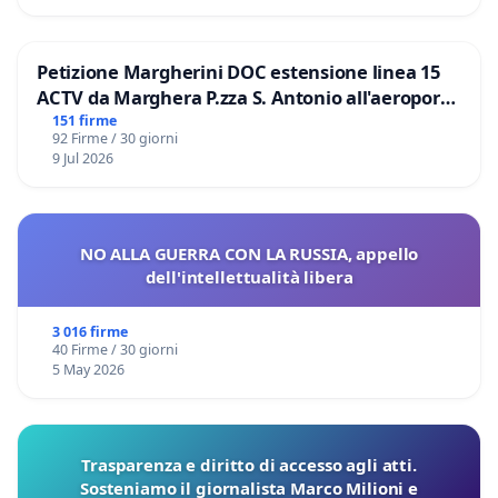
Petizione Margherini DOC estensione linea 15
ACTV da Marghera P.zza S. Antonio all'aeroporto
Marco Polo tariffa a € 1,50
151 firme
92 Firme / 30 giorni
9 Jul 2026
NO ALLA GUERRA CON LA RUSSIA, appello
dell'intellettualità libera
3 016 firme
40 Firme / 30 giorni
5 May 2026
Trasparenza e diritto di accesso agli atti.
Sosteniamo il giornalista Marco Milioni e