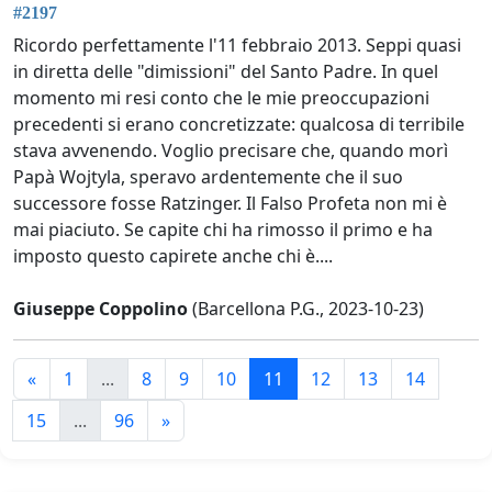
#2197
Ricordo perfettamente l'11 febbraio 2013. Seppi quasi
in diretta delle "dimissioni" del Santo Padre. In quel
momento mi resi conto che le mie preoccupazioni
precedenti si erano concretizzate: qualcosa di terribile
stava avvenendo. Voglio precisare che, quando morì
Papà Wojtyla, speravo ardentemente che il suo
successore fosse Ratzinger. Il Falso Profeta non mi è
mai piaciuto. Se capite chi ha rimosso il primo e ha
imposto questo capirete anche chi è....
Giuseppe Coppolino
(Barcellona P.G., 2023-10-23)
«
1
...
8
9
10
11
12
13
14
15
...
96
»