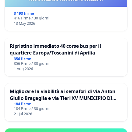
3 193 firme
416 Firme / 30 giorni
13 May 2026
Ripristino immediato 40 corse bus per il
quartiere Europa/Toscanini di Aprilia
356 firme
356 Firme / 30 giorni
1 Aug 2026
Migliorare la viabilità ai semafori di via Anton
Giulio Bragaglia e via Tieri XV MUNICIPIO DI
ROMA
184 firme
184 Firme / 30 giorni
21 Jul 2026