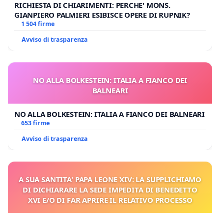
RICHIESTA DI CHIARIMENTI: PERCHE' MONS.
GIANPIERO PALMIERI ESIBISCE OPERE DI RUPNIK?
1 504 firme
Avviso di trasparenza
NO ALLA BOLKESTEIN: ITALIA A FIANCO DEI
BALNEARI
NO ALLA BOLKESTEIN: ITALIA A FIANCO DEI BALNEARI
653 firme
Avviso di trasparenza
A SUA SANTITA' PAPA LEONE XIV: LA SUPPLICHIAMO
DI DICHIARARE LA SEDE IMPEDITA DI BENEDETTO
XVI E/O DI FAR APRIRE IL RELATIVO PROCESSO