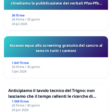
chiediamo la pubblicazione dei verbali Pfas-Pfba
sulla Pedemontana Veneta
36 firme
36 Firme / 30 giorni
24 Jul 2026
Accesso equo allo screening gratuito del cancro al
seno in tutti i cantoni
1 647 firme
33 Firme / 30 giorni
5 Jan 2026
Anticipiamo il tavolo tecnico del Trigno: non
lasciamo che il tempo rallenti le ricerche di
Domenico Racanati
1 509 firme
26 Firme / 30 giorni
20 Jun 2026