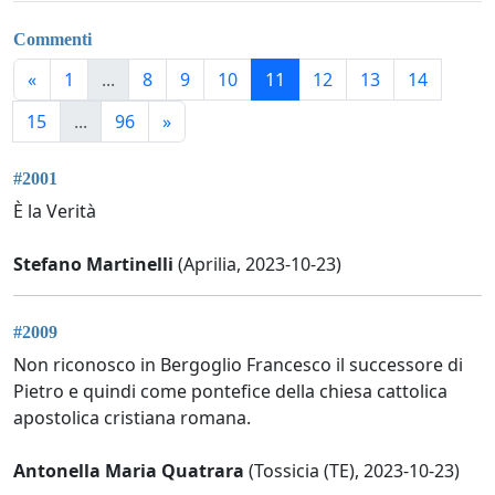
Commenti
«
1
...
8
9
10
11
12
13
14
15
...
96
»
#2001
È la Verità
Stefano Martinelli
(Aprilia, 2023-10-23)
#2009
Non riconosco in Bergoglio Francesco il successore di
Pietro e quindi come pontefice della chiesa cattolica
apostolica cristiana romana.
Antonella Maria Quatrara
(Tossicia (TE), 2023-10-23)