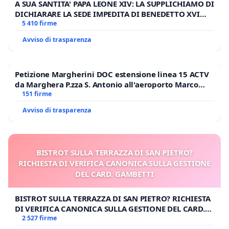
A SUA SANTITA' PAPA LEONE XIV: LA SUPPLICHIAMO DI
DICHIARARE LA SEDE IMPEDITA DI BENEDETTO XVI
E/O DI FAR APRIRE IL RELATIVO PROCESSO
5 410 firme
Avviso di trasparenza
Petizione Margherini DOC estensione linea 15 ACTV
da Marghera P.zza S. Antonio all'aeroporto Marco
Polo tariffa a € 1,50
151 firme
Avviso di trasparenza
BISTROT SULLA TERRAZZA DI SAN PIETRO?
RICHIESTA DI VERIFICA CANONICA SULLA GESTIONE
DEL CARD. GAMBETTI
BISTROT SULLA TERRAZZA DI SAN PIETRO? RICHIESTA
DI VERIFICA CANONICA SULLA GESTIONE DEL CARD.
GAMBETTI
2 527 firme