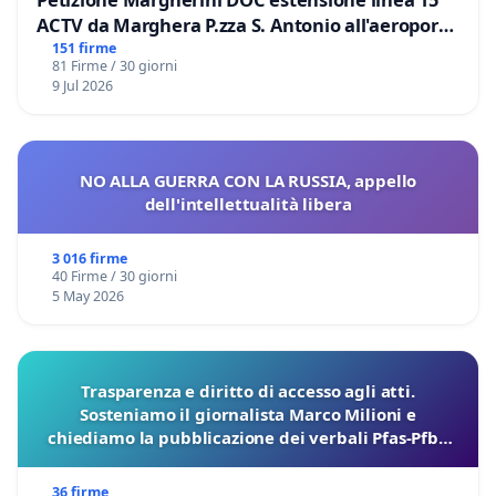
ACTV da Marghera P.zza S. Antonio all'aeroporto
Marco Polo tariffa a € 1,50
151 firme
81 Firme / 30 giorni
9 Jul 2026
NO ALLA GUERRA CON LA RUSSIA, appello
dell'intellettualità libera
3 016 firme
40 Firme / 30 giorni
5 May 2026
Trasparenza e diritto di accesso agli atti.
Sosteniamo il giornalista Marco Milioni e
chiediamo la pubblicazione dei verbali Pfas-Pfba
sulla Pedemontana Veneta
36 firme