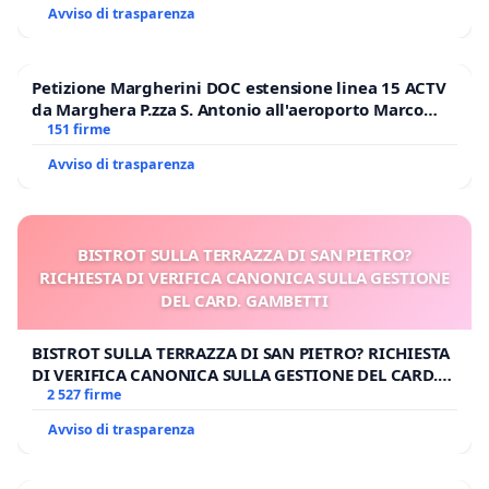
Avviso di trasparenza
Petizione Margherini DOC estensione linea 15 ACTV
da Marghera P.zza S. Antonio all'aeroporto Marco
Polo tariffa a € 1,50
151 firme
Avviso di trasparenza
BISTROT SULLA TERRAZZA DI SAN PIETRO?
RICHIESTA DI VERIFICA CANONICA SULLA GESTIONE
DEL CARD. GAMBETTI
BISTROT SULLA TERRAZZA DI SAN PIETRO? RICHIESTA
DI VERIFICA CANONICA SULLA GESTIONE DEL CARD.
GAMBETTI
2 527 firme
Avviso di trasparenza