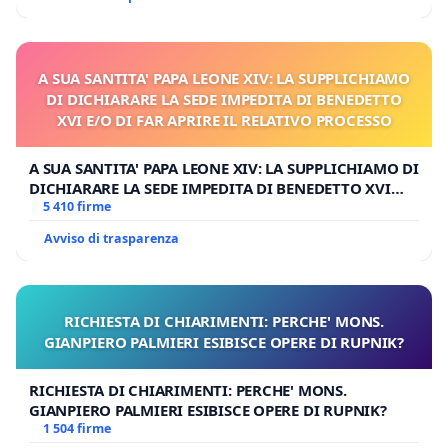
A SUA SANTITA' PAPA LEONE XIV: LA SUPPLICHIAMO
DI DICHIARARE LA SEDE IMPEDITA DI BENEDETTO
XVI E/O DI FAR APRIRE IL RELATIVO PROCESSO
A SUA SANTITA' PAPA LEONE XIV: LA SUPPLICHIAMO DI
DICHIARARE LA SEDE IMPEDITA DI BENEDETTO XVI
E/O DI FAR APRIRE IL RELATIVO PROCESSO
5 410 firme
Avviso di trasparenza
RICHIESTA DI CHIARIMENTI: PERCHE' MONS.
GIANPIERO PALMIERI ESIBISCE OPERE DI RUPNIK?
RICHIESTA DI CHIARIMENTI: PERCHE' MONS.
GIANPIERO PALMIERI ESIBISCE OPERE DI RUPNIK?
1 504 firme