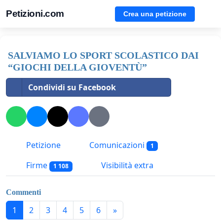
Petizioni.com
Crea una petizione
SALVIAMO LO SPORT SCOLASTICO DAI
“GIOCHI DELLA GIOVENTÙ”
Condividi su Facebook
Petizione
Comunicazioni
1
Firme
Visibilità extra
1 108
Commenti
1
2
3
4
5
6
»